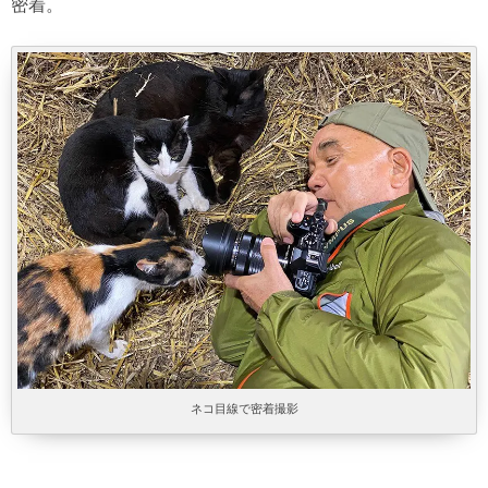
密着。
ネコ目線で密着撮影