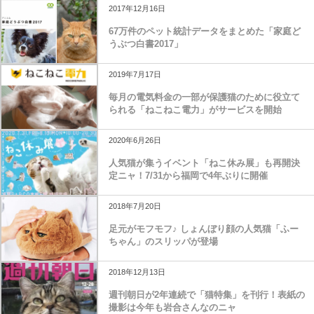
2017年12月16日
67万件のペット統計データをまとめた「家庭ど
うぶつ白書2017」
2019年7月17日
毎月の電気料金の一部が保護猫のために役立て
られる「ねこねこ電力」がサービスを開始
2020年6月26日
人気猫が集うイベント「ねこ休み展」も再開決
定ニャ！7/31から福岡で4年ぶりに開催
2018年7月20日
足元がモフモフ♪ しょんぼり顔の人気猫「ふー
ちゃん」のスリッパが登場
2018年12月13日
週刊朝日が2年連続で「猫特集」を刊行！表紙の
撮影は今年も岩合さんなのニャ