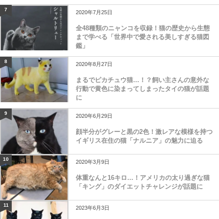
7
2020年7月25日
全48種類のニャンコを収録！猫の歴史から生態
まで学べる「世界中で愛される美しすぎる猫図
鑑」
8
2020年8月27日
まるでピカチュウ猫…！？飼い主さんの意外な
行動で黄色に染まってしまったタイの猫が話題
に
9
2020年6月29日
顔半分がグレーと黒の2色！激レアな模様を持つ
イギリス在住の猫「ナルニア」の魅力に迫る
10
2020年3月9日
体重なんと16キロ…！アメリカの太り過ぎな猫
「キング」のダイエットチャレンジが話題に
11
2023年6月3日