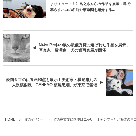
よりスタート！沖昌之さんらの作品を展示→島で
暮らすネコの名前や家系図を紹介する...
Neko Project展の最優秀賞に選ばれた作品を展示、
写真家・横澤進一氏の猫写真展が開催
愛猫タマの供養画90点も展示！美術家・横尾忠則の
大規模個展「GENKYO 横尾忠則」が東京で開催
HOME
猫のイベント
猫の家族愛に国境はニャい！ミャンマーと北海道のネ