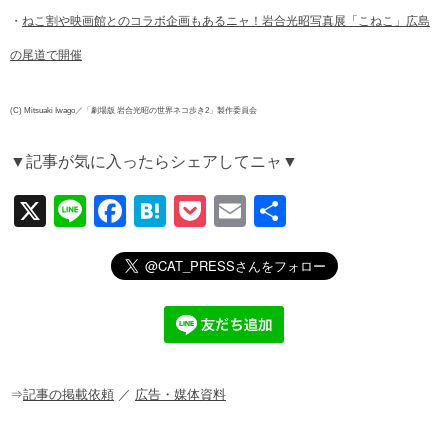
・
ねこ割や映画館とのコラボ企画もあるニャ！岩合光昭写真展「こねこ」広島
の尾道で開催
(C) Mitsuaki Iwago／「劇場版 岩合光昭の世界ネコ歩き2」製作委員会
▼記事が気に入ったらシェアしてニャ▼
X
Li
F
H
P
E
共
n
a
at
o
m
有
e
c
e
ck
ail
e
n
et
b
a
o
o
⇒
記事の掲載依頼
／
広告・媒体資料
k