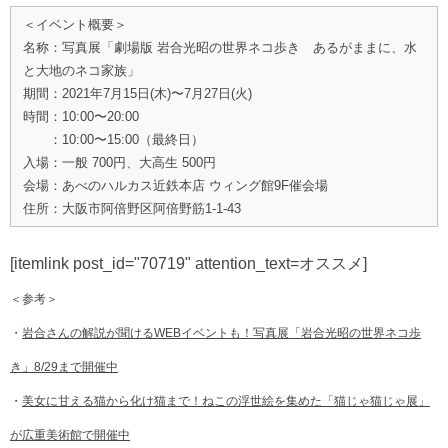
＜イベント概要＞
名称：写真展「劇場版 岩合光昭の世界ネコ歩き あるがままに、水
と大地のネコ家族」
期間：2021年7月15日(木)〜7月27日(火)
時間：10:00〜20:00
：10:00〜15:00（最終日）
入場：一般 700円、大高生 500円
会場：あべのハルカス近鉄本店 ウィング館9F催会場
住所：大阪市阿倍野区阿倍野筋1-1-43
[itemlink post_id="70719" attention_text=オススメ]
＜参考＞
・
岩合さんの解説が聞けるWEBイベントも！写真展「岩合光昭の世界ネコ歩
き」8/29まで開催中
・
美女に甘える猫から化け猫まで！ねこの浮世絵を集めた「猫じゃ猫じゃ展」
が広重美術館で開催中