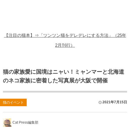
猫の商品レビュー
猫の豆知識・雑学
猫の調査データ
【注目の猫本】⇒「ツンツン猫をデレデレにする方法」（25年
猫の譲渡会
2月刊行）
猫の社会問題
猫のゲーム・アプリ
猫の家族愛に国境はニャい！ミャンマーと北海道
のネコ家族に密着した写真展が大阪で開催
猫のフリー写真素材
2021年7月15日
猫のイベント
Cat Press編集部