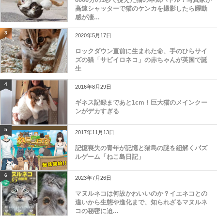
高速シャッターで猫のケンカを撮影したら躍動
感が凄...
3
2020年5月17日
ロックダウン直前に生まれた命、手のひらサイ
ズの猫「サビイロネコ」の赤ちゃんが英国で誕
生
4
2016年8月29日
ギネス記録まであと1cm！巨大猫のメインクー
ンがデカすぎる
5
2017年11月13日
記憶喪失の青年が記憶と猫島の謎を紐解くパズ
ルゲーム「ねこ島日記」
6
2023年7月26日
マヌルネコは何故かわいいのか？イエネコとの
違いから生態や進化まで、知られざるマヌルネ
コの秘密に迫...