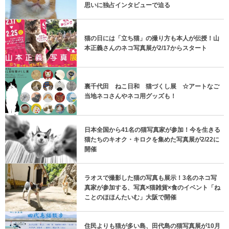
思いに独占インタビューで迫る
猫の日には「立ち猫」の撮り方も本人が伝授！山
本正義さんのネコ写真展が2/17からスタート
裏千代田 ねこ日和 猫づくし展 ☆アートなご
当地ネコさんやネコ用グッズも！
日本全国から41名の猫写真家が参加！今を生きる
猫たちのキオク・キロクを集めた写真展が2/22に
開催
ラオスで撮影した猫の写真も展示！3名のネコ写
真家が参加する、写真×猫雑貨×食のイベント「ね
ことのほほんたいむ」大阪で開催
住民よりも猫が多い島、田代島の猫写真展が10月