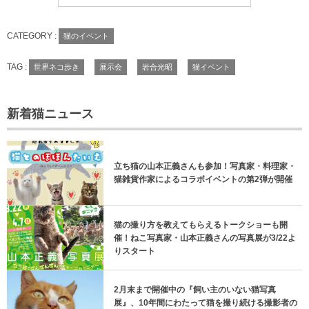
CATEGORY :
猫のイベント
TAG :
世界ネコ歩き
展示会
岩合光昭
猫イベント
新着猫ニュース
立ち猫の山本正義さんも参加！写真家・料理家・
猫雑貨作家によるコラボイベントの第2弾が開催
猫の撮り方を教えてもらえるトークショーも開
催！ねこ写真家・山本正義さんの写真展が3/22よ
りスタート
2月末まで開催中の『飼い主のいない猫写真
展』、10年間にわたって猫を撮り続ける撮影者の