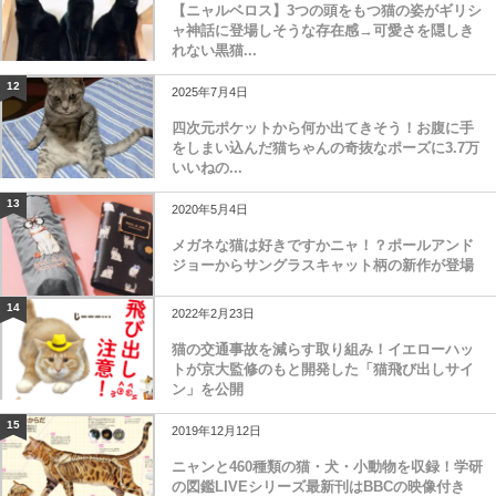
【ニャルベロス】3つの頭をもつ猫の姿がギリシ
ャ神話に登場しそうな存在感→可愛さを隠しき
れない黒猫...
12
2025年7月4日
四次元ポケットから何か出てきそう！お腹に手
をしまい込んだ猫ちゃんの奇抜なポーズに3.7万
いいねの...
13
2020年5月4日
メガネな猫は好きですかニャ！？ポールアンド
ジョーからサングラスキャット柄の新作が登場
14
2022年2月23日
猫の交通事故を減らす取り組み！イエローハッ
トが京大監修のもと開発した「猫飛び出しサイ
ン」を公開
15
2019年12月12日
ニャンと460種類の猫・犬・小動物を収録！学研
の図鑑LIVEシリーズ最新刊はBBCの映像付き