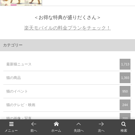
＜お得な特典が盛りだくさん＞
楽天モバイルの料金プランをチェック！
カテゴリー
最新猫ニュース
1,713
猫の商品
1,393
猫のイベント
950
猫のテレビ・映画
244
猫の画像・写真
200
メニュー
前へ
ホーム
先頭へ
次へ
検索
猫の動画・映像
134