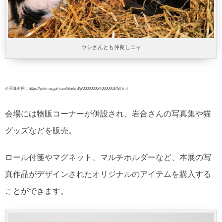
ウシさんとも仲良しニャ
※写真引用：https://prtimes.jp/main/html/rd/p/000000064.000006149.html
会場には物販コーナーが併設され、岩合さんの写真集や猫
グッズなどを販売。
ロール付箋やマグネット、マルチホルダーなど、本展の写
真作品がデザインされたオリジナルのアイテムを購入する
ことができます。