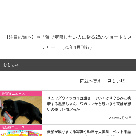
猫の商品レビュー
猫の豆知識・雑学
猫の調査データ
【注目の猫本】⇒「猫で窒息したい人に贈る25のショートミス
猫の譲渡会
テリー」（25年4月刊行）
猫の社会問題
おもちゃ
猫のゲーム・アプリ
並べ替え
猫のフリー写真素材
最新猫ニュース
リュウグウノツカイは渡さニャい！けりぐるみに執
着する黒猫ちゃん、ワガママかと思いきや実は弟想
いの優しい猫だった
2025年7月31日
最新猫ニュース
愛猫が蹴りまくる写真や動画を大募集！ペット用品