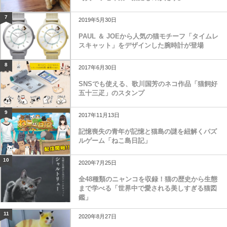
7
2019年5月30日
PAUL ＆ JOEから人気の猫モチーフ「タイムレ
スキャット」をデザインした腕時計が登場
8
2017年6月30日
SNSでも使える、歌川国芳のネコ作品「猫飼好
五十三疋」のスタンプ
9
2017年11月13日
記憶喪失の青年が記憶と猫島の謎を紐解くパズ
ルゲーム「ねこ島日記」
10
2020年7月25日
全48種類のニャンコを収録！猫の歴史から生態
まで学べる「世界中で愛される美しすぎる猫図
鑑」
11
2020年8月27日