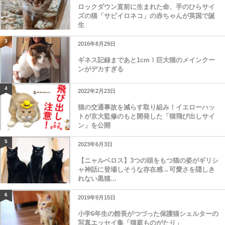
ロックダウン直前に生まれた命、手のひらサイ
ズの猫「サビイロネコ」の赤ちゃんが英国で誕
生
3
2016年8月29日
ギネス記録まであと1cm！巨大猫のメインクー
ンがデカすぎる
4
2022年2月23日
猫の交通事故を減らす取り組み！イエローハッ
トが京大監修のもと開発した「猫飛び出しサイ
ン」を公開
5
2023年6月3日
【ニャルベロス】3つの頭をもつ猫の姿がギリシ
ャ神話に登場しそうな存在感→可愛さを隠しき
れない黒猫...
6
2019年9月15日
小学6年生の館長がつづった保護猫シェルターの
写真エッセイ集「猫庭ものがたり」