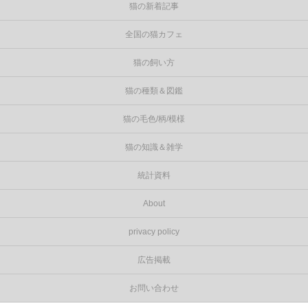
猫の新着記事
全国の猫カフェ
猫の飼い方
猫の種類＆図鑑
猫の毛色/柄/模様
猫の知識＆雑学
統計資料
About
privacy policy
広告掲載
お問い合わせ