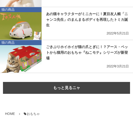
猫の商品
あの猫キャラクターがミニカーに！夏目友人帳「ニ
ャンコ先生」のまんまるボディを再現したトミカ誕
生
2022年5月21日
猫の商品
ごきぶりホイホイが猫の爪とぎに！？アース・ペッ
トから猫用のおもちゃ『ねこモテ』シリーズが新登
場
2022年3月21日
もっと見るニャ
HOME
おもちゃ