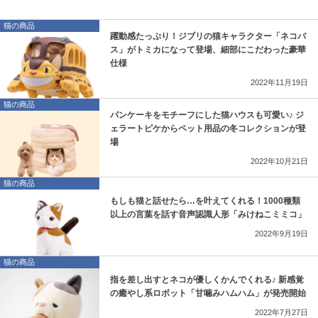
猫の商品
躍動感たっぷり！ジブリの猫キャラクター「ネコバ
ス」がトミカになって登場、細部にこだわった豪華
仕様
2022年11月19日
猫の商品
パンケーキをモチーフにした猫ハウスも可愛い♪ ジ
ェラートピケからペット用品の冬コレクションが登
場
2022年10月21日
猫の商品
もしも猫と話せたら…を叶えてくれる！1000種類
以上の言葉を話す音声認識人形「みけねこミミコ」
2022年9月19日
猫の商品
指を差し出すとネコが優しくかんでくれる♪ 新感覚
の癒やし系ロボット「甘噛みハムハム」が発売開始
2022年7月27日