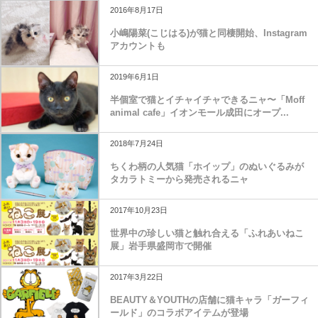
2016年8月17日
小嶋陽菜(こじはる)が猫と同棲開始、Instagram
アカウントも
2019年6月1日
半個室で猫とイチャイチャできるニャ〜「Moff
animal cafe」イオンモール成田にオープ...
2018年7月24日
ちくわ柄の人気猫「ホイップ」のぬいぐるみが
タカラトミーから発売されるニャ
2017年10月23日
世界中の珍しい猫と触れ合える「ふれあいねこ
展」岩手県盛岡市で開催
2017年3月22日
BEAUTY＆YOUTHの店舗に猫キャラ「ガーフィ
ールド」のコラボアイテムが登場