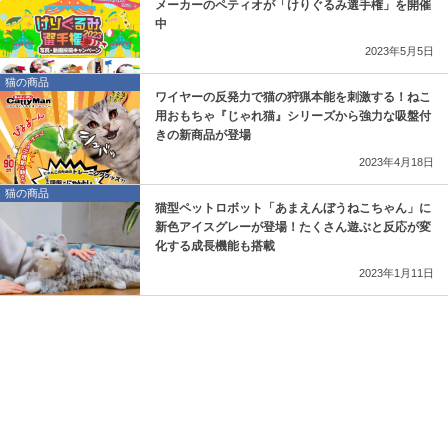
メーカーのペティオが「けりぐるみ選手権」を開催
中
2023年5月5日
猫の商品
ワイヤーの反発力で猫の狩猟本能を刺激する！ねこ
用おもちゃ『じゃれ猫』シリーズから強力な吸盤付
きの新商品が登場
2023年4月18日
猫の商品
猫型ペットロボット「あまえんぼうねこちゃん」に
新色アイスグレーが登場！たくさん遊ぶと反応が変
化する成長機能も搭載
2023年1月11日