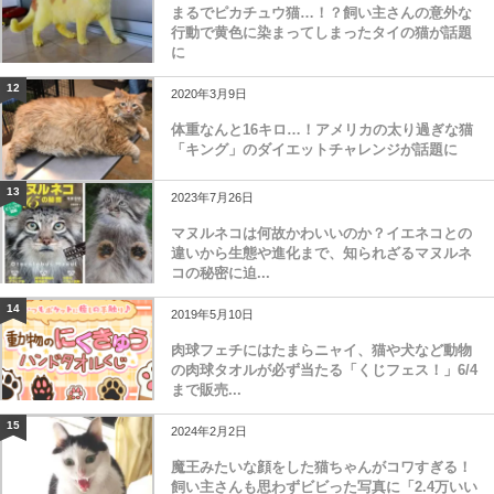
まるでピカチュウ猫…！？飼い主さんの意外な
行動で黄色に染まってしまったタイの猫が話題
に
12
2020年3月9日
体重なんと16キロ…！アメリカの太り過ぎな猫
「キング」のダイエットチャレンジが話題に
13
2023年7月26日
マヌルネコは何故かわいいのか？イエネコとの
違いから生態や進化まで、知られざるマヌルネ
コの秘密に迫...
14
2019年5月10日
肉球フェチにはたまらニャイ、猫や犬など動物
の肉球タオルが必ず当たる「くじフェス！」6/4
まで販売...
15
2024年2月2日
魔王みたいな顔をした猫ちゃんがコワすぎる！
飼い主さんも思わずビビった写真に「2.4万いい