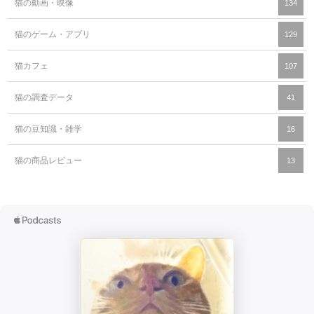
猫の動画・映像
134
猫のゲーム・アプリ
129
猫カフェ
107
猫の調査データ
41
猫の豆知識・雑学
16
猫の商品レビュー
13