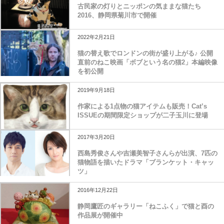
古民家の灯りとニッポンの気ままな猫たち
2016、静岡県菊川市で開催
2022年2月21日
猫の替え歌でロンドンの街が盛り上がる♪ 公開
直前のねこ映画「ボブという名の猫2」本編映像
を初公開
2019年9月18日
作家による1点物の猫アイテムも販売！Cat’s
ISSUEの期間限定ショップが二子玉川に登場
2017年3月20日
西島秀俊さんや吉瀬美智子さんらが出演、7匹の
猫物語を描いたドラマ「ブランケット・キャッ
ツ」
2016年12月22日
静岡鷹匠のギャラリー「ねこふく」で猫と酉の
作品展が開催中