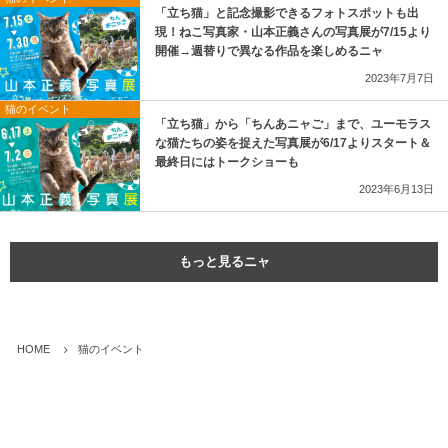
「立ち猫」と記念撮影できるフォトスポットも出
現！ねこ写真家・山本正義さんの写真展が7/15より
開催→週替りで異なる作品を楽しめるニャ
2023年7月7日
猫のイベント
「立ち猫」から「ちんあニャご」まで、ユーモラス
な猫たちの姿を捉えた写真展が6/17よりスタート＆
最終日にはトークショーも
2023年6月13日
もっと見るニャ
HOME
猫のイベント