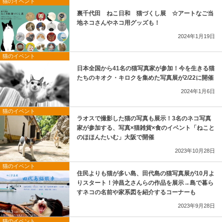
猫のイベント
裏千代田 ねこ日和 猫づくし展 ☆アートなご当
地ネコさんやネコ用グッズも！
2024年1月19日
猫のイベント
日本全国から41名の猫写真家が参加！今を生きる猫
たちのキオク・キロクを集めた写真展が2/22に開催
2024年1月6日
猫のイベント
ラオスで撮影した猫の写真も展示！3名のネコ写真
家が参加する、写真×猫雑貨×食のイベント「ねこと
のほほんたいむ」大阪で開催
2023年10月28日
猫のイベント
住民よりも猫が多い島、田代島の猫写真展が10月よ
りスタート！沖昌之さんらの作品を展示→島で暮ら
すネコの名前や家系図を紹介するコーナーも
2023年9月28日
猫のイベント