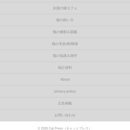
全国の猫カフェ
猫の飼い方
猫の種類＆図鑑
猫の毛色/柄/模様
猫の知識＆雑学
統計資料
About
privacy policy
広告掲載
お問い合わせ
©
2026
Cat Press（キャットプレス）
.