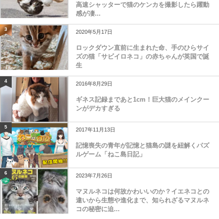
高速シャッターで猫のケンカを撮影したら躍動
感が凄...
3
2020年5月17日
ロックダウン直前に生まれた命、手のひらサイ
ズの猫「サビイロネコ」の赤ちゃんが英国で誕
生
4
2016年8月29日
ギネス記録まであと1cm！巨大猫のメインクー
ンがデカすぎる
5
2017年11月13日
記憶喪失の青年が記憶と猫島の謎を紐解くパズ
ルゲーム「ねこ島日記」
6
2023年7月26日
マヌルネコは何故かわいいのか？イエネコとの
違いから生態や進化まで、知られざるマヌルネ
コの秘密に迫...