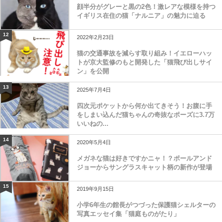
顔半分がグレーと黒の2色！激レアな模様を持つ
イギリス在住の猫「ナルニア」の魅力に迫る
12
2022年2月23日
猫の交通事故を減らす取り組み！イエローハッ
トが京大監修のもと開発した「猫飛び出しサイ
ン」を公開
13
2025年7月4日
四次元ポケットから何か出てきそう！お腹に手
をしまい込んだ猫ちゃんの奇抜なポーズに3.7万
いいねの...
14
2020年5月4日
メガネな猫は好きですかニャ！？ポールアンド
ジョーからサングラスキャット柄の新作が登場
15
2019年9月15日
小学6年生の館長がつづった保護猫シェルターの
写真エッセイ集「猫庭ものがたり」