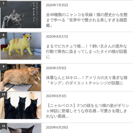
7
2020年7月25日
全48種類のニャンコを収録！猫の歴史から生態
まで学べる「世界中で愛される美しすぎる猫図
鑑」
8
2020年8月27日
まるでピカチュウ猫…！？飼い主さんの意外な
行動で黄色に染まってしまったタイの猫が話題
に
9
2020年3月9日
体重なんと16キロ…！アメリカの太り過ぎな猫
「キング」のダイエットチャレンジが話題に
10
2023年6月3日
【ニャルベロス】3つの頭をもつ猫の姿がギリシ
ャ神話に登場しそうな存在感→可愛さを隠しき
れない黒猫...
11
2020年6月29日