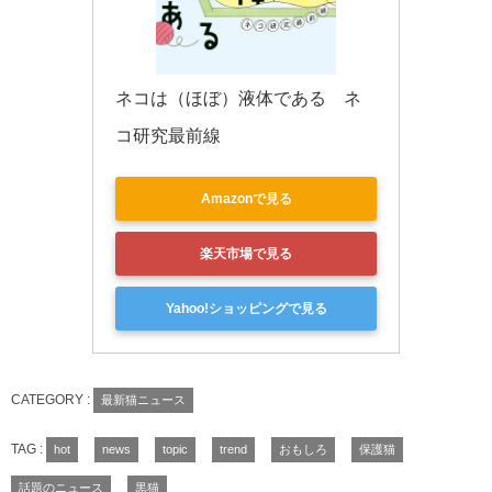
ネコは（ほぼ）液体である　ネ
コ研究最前線
Amazonで見る
楽天市場で見る
Yahoo!ショッピングで見る
CATEGORY :
最新猫ニュース
TAG :
hot
news
topic
trend
おもしろ
保護猫