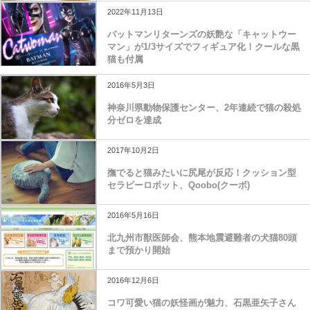
猫の気を引くアプリ「ねこまねき」
2022年11月13日
バットマンリターンズの妖艶な「キャットウー
マン」が1/3サイズでフィギュア化！クールな黒
猫も付属
2016年5月3日
神奈川県動物保護センター、2年連続で猫の殺処
分ゼロを達成
2017年10月2日
撫でると猫みたいに尻尾が反応！クッション型
セラピーロボット、Qoobo(クーボ)
2016年5月16日
北九州市獣医師会、熊本地震避難者の犬猫80頭
まで預かり開始
2016年12月6日