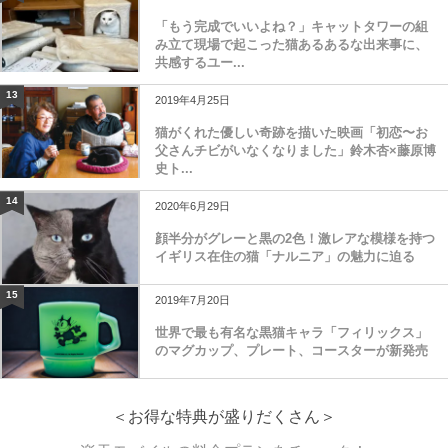
12
2025年9月14日
「もう完成でいいよね？」キャットタワーの組
み立て現場で起こった猫あるあるな出来事に、
共感するユー...
13
2019年4月25日
猫がくれた優しい奇跡を描いた映画「初恋〜お
父さんチビがいなくなりました」鈴木杏×藤原博
史ト...
14
2020年6月29日
顔半分がグレーと黒の2色！激レアな模様を持つ
イギリス在住の猫「ナルニア」の魅力に迫る
15
2019年7月20日
世界で最も有名な黒猫キャラ「フィリックス」
のマグカップ、プレート、コースターが新発売