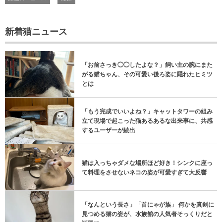
話題のニュース
黒猫
新着猫ニュース
「お前さっき◯◯したよな？」飼い主の腕にまた
がる猫ちゃん、その可愛い後ろ姿に隠れたヒミツ
とは
「もう完成でいいよね？」キャットタワーの組み
立て現場で起こった猫あるあるな出来事に、共感
するユーザーが続出
猫は入っちゃダメな場所ほど好き！シンクに座っ
て料理をさせないネコの姿が可愛すぎて大反響
「なんという長さ」「首にゃが族」 何かを真剣に