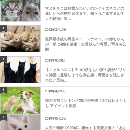
3
2023年7月26日
マヌルネコは何故かわいいのか？イエネコとの
違いから生態や進化まで、知られざるマヌルネ
コの秘密に迫...
4
2022年3月10日
世界最小級の野生ネコ「スナネコ」の赤ちゃん
が一挙に4頭も誕生！全員並んだ可愛い写真も公
開
5
2023年6月3日
【ニャルベロス】3つの頭をもつ猫の姿がギリシ
ャ神話に登場しそうな存在感→可愛さを隠しき
れない黒猫...
6
2018年4月30日
猫の名前ランキング2017が発表！1位はレオとも
も-アイペット損保
7
2019年8月15日