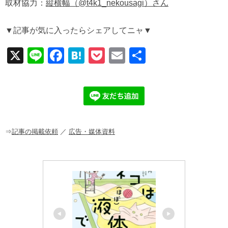
取材協力：
縦横幅（@t4k1_nekousagi）さん
▼記事が気に入ったらシェアしてニャ▼
X
Li
F
H
P
E
共
n
a
at
o
m
有
e
c
e
ck
ail
e
n
et
b
a
o
o
⇒
記事の掲載依頼
／
広告・媒体資料
k