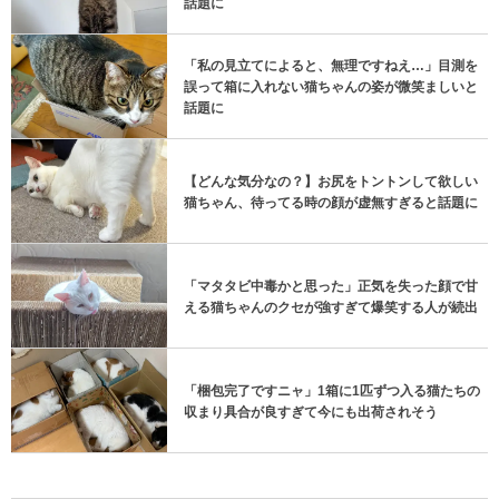
見つめる猫の姿が、水族館の人気者そっくりだと
話題に
「私の見立てによると、無理ですねえ…」目測を
誤って箱に入れない猫ちゃんの姿が微笑ましいと
話題に
【どんな気分なの？】お尻をトントンして欲しい
猫ちゃん、待ってる時の顔が虚無すぎると話題に
「マタタビ中毒かと思った」正気を失った顔で甘
える猫ちゃんのクセが強すぎて爆笑する人が続出
「梱包完了ですニャ」1箱に1匹ずつ入る猫たちの
収まり具合が良すぎて今にも出荷されそう