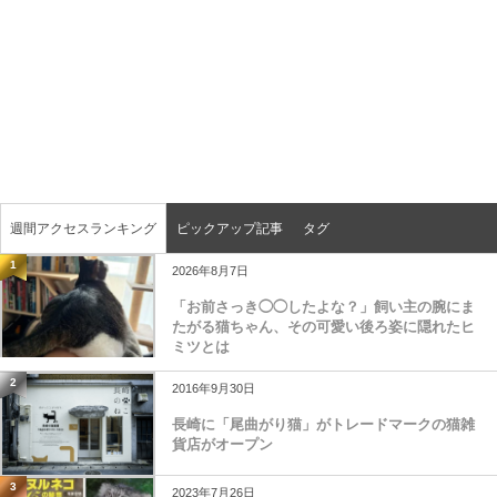
週間アクセスランキング
ピックアップ記事
タグ
1
2026年8月7日
「お前さっき◯◯したよな？」飼い主の腕にま
たがる猫ちゃん、その可愛い後ろ姿に隠れたヒ
ミツとは
2
2016年9月30日
長崎に「尾曲がり猫」がトレードマークの猫雑
貨店がオープン