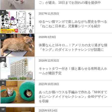
人間の年齢で100歳に相当する美魔女猫の「あな
ご」が逝去、18日までお別れの場を提供中
8
2017年11月25日
ゆる〜い猫マンガで楽しみながら歴史を学べる
「ねこねこ日本史」児童書シリーズを紹介
9
2020年3月9日
体重なんと16キロ…！アメリカの太り過ぎな猫
「キング」のダイエットチャレンジが話題に
10
2016年12月31日
キャットタワー付き！猫と暮らせる有料老人ホ
ームが建設予定
11
2021年10月19日
あったか猫ハウスを手編みで作れる「NHKすて
きにハンドメイドセレクション」全40デザイン
を収録