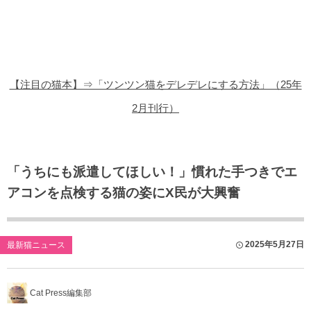
猫の商品レビュー
猫の豆知識・雑学
猫の調査データ
【注目の猫本】⇒「ツンツン猫をデレデレにする方法」（25年
猫の譲渡会
2月刊行）
猫の社会問題
猫のゲーム・アプリ
「うちにも派遣してほしい！」慣れた手つきでエ
アコンを点検する猫の姿にX民が大興奮
猫のフリー写真素材
2025年5月27日
最新猫ニュース
Cat Press編集部