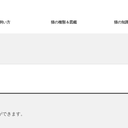
飼い方
猫の種類＆図鑑
猫の知
ができます。