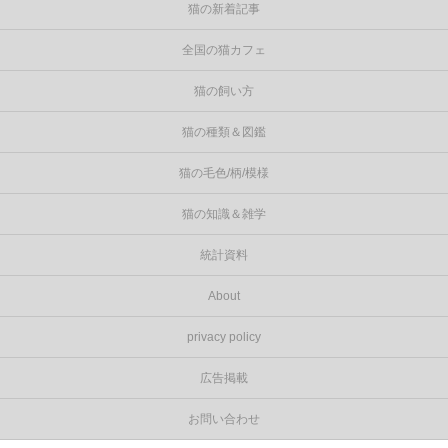
猫の新着記事
全国の猫カフェ
猫の飼い方
猫の種類＆図鑑
猫の毛色/柄/模様
猫の知識＆雑学
統計資料
About
privacy policy
広告掲載
お問い合わせ