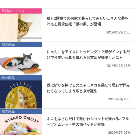
最新猫ニュース
猫と2階建てのお家で暮らしてみたい…そんな夢を
叶える賃貸住宅「猫の家」が登場
2019年12月26日
猫の商品
にゃんこをアイスにトッピング！？猫がインするだ
けで可愛い写真を撮れるお布団が登場したニャ
2019年11月26日
猫の商品
我に祈りを捧げるのニャ…ネコを乗せて思わず拝み
たくなってしまう爪とぎが誕生
2019年9月29日
猫の商品
ネコをはさむだけで激かわショットが撮れる♪ フル
ーツオムレット型の猫ベッドが登場
2019年7月27日