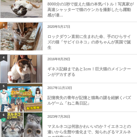
8000分の1秒で捉えた猫の本気バトル！写真家が
高速シャッターで猫のケンカを撮影したら躍動
感が凄...
3
2020年5月17日
ロックダウン直前に生まれた命、手のひらサイ
ズの猫「サビイロネコ」の赤ちゃんが英国で誕
生
4
2016年8月29日
ギネス記録まであと1cm！巨大猫のメインクー
ンがデカすぎる
5
2017年11月13日
記憶喪失の青年が記憶と猫島の謎を紐解くパズ
ルゲーム「ねこ島日記」
6
2023年7月26日
マヌルネコは何故かわいいのか？イエネコとの
違いから生態や進化まで、知られざるマヌルネ