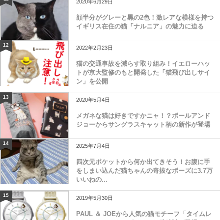
2020年6月29日
顔半分がグレーと黒の2色！激レアな模様を持つ
イギリス在住の猫「ナルニア」の魅力に迫る
12
2022年2月23日
猫の交通事故を減らす取り組み！イエローハッ
トが京大監修のもと開発した「猫飛び出しサイ
ン」を公開
13
2020年5月4日
メガネな猫は好きですかニャ！？ポールアンド
ジョーからサングラスキャット柄の新作が登場
14
2025年7月4日
四次元ポケットから何か出てきそう！お腹に手
をしまい込んだ猫ちゃんの奇抜なポーズに3.7万
いいねの...
15
2019年5月30日
PAUL ＆ JOEから人気の猫モチーフ「タイムレ