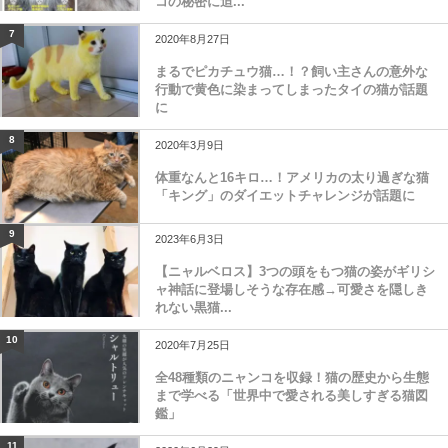
コの秘密に迫...
7
2020年8月27日
まるでピカチュウ猫…！？飼い主さんの意外な
行動で黄色に染まってしまったタイの猫が話題
に
8
2020年3月9日
体重なんと16キロ…！アメリカの太り過ぎな猫
「キング」のダイエットチャレンジが話題に
9
2023年6月3日
【ニャルベロス】3つの頭をもつ猫の姿がギリシ
ャ神話に登場しそうな存在感→可愛さを隠しき
れない黒猫...
10
2020年7月25日
全48種類のニャンコを収録！猫の歴史から生態
まで学べる「世界中で愛される美しすぎる猫図
鑑」
11