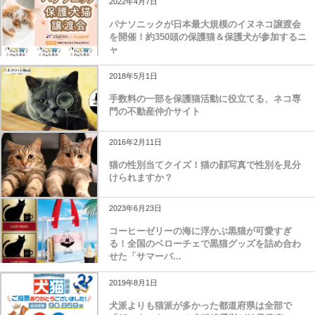
2022年4月7日
パナソニックが日本最大規模のイヌネコ譲渡会
を開催！約350頭の保護猫＆保護犬が参加するニ
ャ
2018年5月1日
手数料の一部を保護猫活動に役立てる、ネコ専
門の不動産仲介サイト
2016年2月11日
猫の性別当てクイズ！猫の顔写真で性別を見分
けられますか？
2023年6月23日
コーヒーゼリーの海に浮かぶ黒猫が可愛すぎ
る！全国のベローチェで黒猫グッズを詰め合わ
せた「サマーバ...
2019年8月1日
犬派よりも猫派が多かった都道府県は全部で