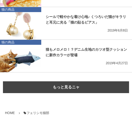
猫の商品
シールで軽やかな着け心地♪ くつろいだ猫がキラリ
と耳元に光る「猫の貼るピアス」
2019年6月8日
猫の商品
猫もメロメロ！？デニム生地のカツオ型クッション
に新作カラーが登場
2019年4月27日
もっと見るニャ
HOME
フェリシモ猫部