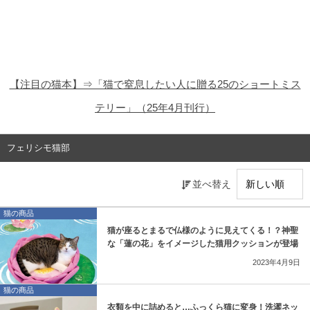
猫の商品レビュー
猫の豆知識・雑学
猫の調査データ
【注目の猫本】⇒「猫で窒息したい人に贈る25のショートミス
猫の譲渡会
テリー」（25年4月刊行）
猫の社会問題
フェリシモ猫部
猫のゲーム・アプリ
並べ替え
猫のフリー写真素材
猫の商品
猫が座るとまるで仏様のように見えてくる！？神聖
な「蓮の花」をイメージした猫用クッションが登場
2023年4月9日
猫の商品
衣類を中に詰めると…ふっくら猫に変身！洗濯ネッ