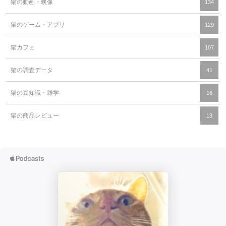
猫の動画・映像
134
猫のゲーム・アプリ
129
猫カフェ
107
猫の調査データ
41
猫の豆知識・雑学
16
猫の商品レビュー
13