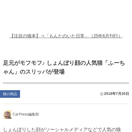
猫の商品レビュー
猫の豆知識・雑学
猫の調査データ
【注目の猫本】⇒「もんたのいた日常」（25年6月刊行）
猫の譲渡会
猫の社会問題
足元がモフモフ♪ しょんぼり顔の人気猫「ふーち
ゃん」のスリッパが登場
猫のゲーム・アプリ
猫のフリー写真素材
2018年7月20日
猫の商品
Cat Press編集部
しょんぼりした顔がソーシャルメディアなどで人気の猫