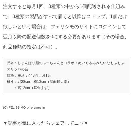
注文すると毎月1回、3種類の中から1個配送される仕組み
で、3種類の製品がすべて届くと以降はストップ。1個だけ
欲しいという場合は、フェリシモのサイトにログインして
翌月以降の配送個数を0にする必要があります（その場合、
商品種類の指定は不可）。
品名：しょんぼり顔のふーちゃんとコラボ！ぬいぐるみみたいなもふもふ
スリッパの会
価格：税込 3,448円／月1足
概寸：縦28cm、横13cm（底面最大部）
：高12cm（耳含まず）
(C) FELISSIMO ／
prtimes.jp
▼記事が気に入ったらシェアしてニャ▼