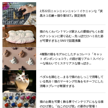
2月22日ニャンニャンニャン！イケニャンな『炭
黒ネコ石鹸＋猫巾着SET』限定発売
猫のちくわパン？マンガ家さんの愛猫がちくわ型
のクッションに潜り込む→先っぽだけハミ出た姿
が可愛すぎるとSNSで話題沸騰
4種類の猫をモデルにしたチョコレート「キャッ
ト ボンボンショコラ」の顔が超リアル！スパイシ
ーな味わいでミステリアスな猫っぽさ...
ペダルを踏むと…まるで猫のおしっこで消毒して
いる気分！猫のマーキング行為をモチーフにした
消毒スプレーが斬新すぎる
猫のお髭を可愛く飾る事でインテリアにもなる猫
のひげ差し「ねこのひげ枕」の新作が登場！