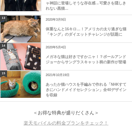
ャ神話に登場しそうな存在感→可愛さを隠しき
れない黒猫...
13
2020年3月9日
体重なんと16キロ…！アメリカの太り過ぎな猫
「キング」のダイエットチャレンジが話題に
14
2020年5月4日
メガネな猫は好きですかニャ！？ポールアンド
ジョーからサングラスキャット柄の新作が登場
15
2021年10月19日
あったか猫ハウスを手編みで作れる「NHKすて
きにハンドメイドセレクション」全40デザイン
を収録
＜お得な特典が盛りだくさん＞
楽天モバイルの料金プランをチェック！