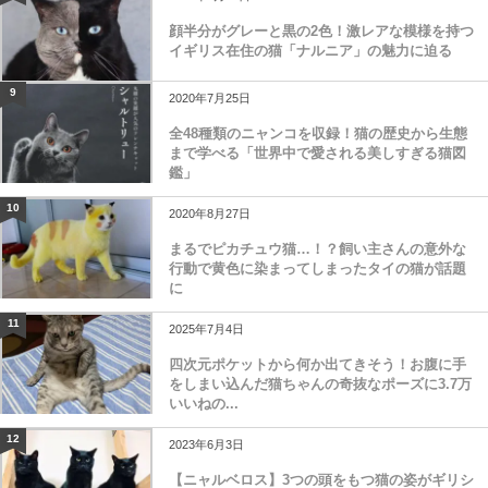
顔半分がグレーと黒の2色！激レアな模様を持つ
イギリス在住の猫「ナルニア」の魅力に迫る
9
2020年7月25日
全48種類のニャンコを収録！猫の歴史から生態
まで学べる「世界中で愛される美しすぎる猫図
鑑」
10
2020年8月27日
まるでピカチュウ猫…！？飼い主さんの意外な
行動で黄色に染まってしまったタイの猫が話題
に
11
2025年7月4日
四次元ポケットから何か出てきそう！お腹に手
をしまい込んだ猫ちゃんの奇抜なポーズに3.7万
いいねの...
12
2023年6月3日
【ニャルベロス】3つの頭をもつ猫の姿がギリシ