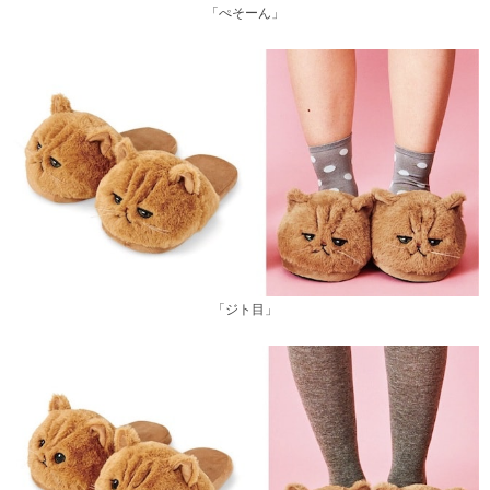
「ぺそーん」
「ジト目」