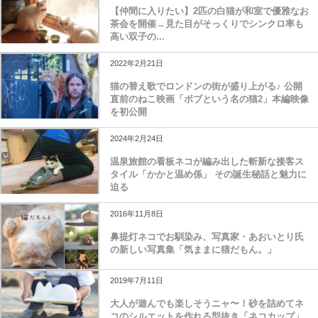
【仲間に入りたい】2匹の白猫が和室で優雅なお
茶会を開催→見た目がそっくりでシンクロ率も
高い双子の...
2022年2月21日
猫の替え歌でロンドンの街が盛り上がる♪ 公開
直前のねこ映画「ボブという名の猫2」本編映像
を初公開
2024年2月24日
温泉旅館の看板ネコが編み出した斬新な接客ス
タイル「かかと温め係」 その誕生秘話と魅力に
迫る
2016年11月8日
鼻提灯ネコでお馴染み、写真家・あおいとり氏
の新しい写真集「気ままに猫だもん。」
2019年7月11日
大人が遊んでも楽しそうニャ〜！砂を詰めてネ
コのシルエットを作れる型抜き「ネコカップ」