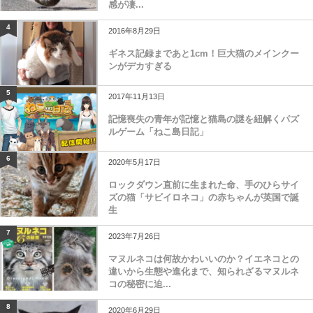
感が凄...
4
2016年8月29日
ギネス記録まであと1cm！巨大猫のメインクー
ンがデカすぎる
5
2017年11月13日
記憶喪失の青年が記憶と猫島の謎を紐解くパズ
ルゲーム「ねこ島日記」
6
2020年5月17日
ロックダウン直前に生まれた命、手のひらサイ
ズの猫「サビイロネコ」の赤ちゃんが英国で誕
生
7
2023年7月26日
マヌルネコは何故かわいいのか？イエネコとの
違いから生態や進化まで、知られざるマヌルネ
コの秘密に迫...
8
2020年6月29日