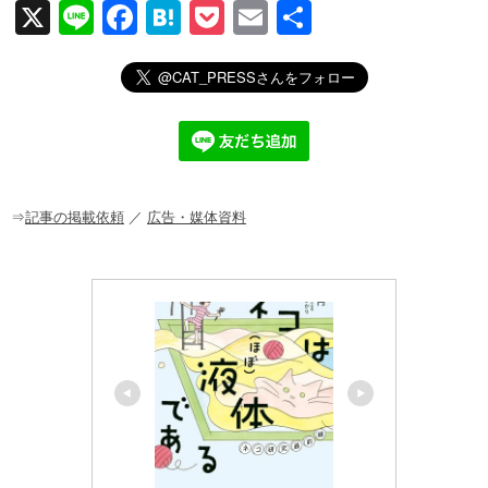
X
Li
F
H
P
E
共
n
a
at
o
m
有
e
c
e
ck
ail
e
n
et
b
a
o
o
⇒
記事の掲載依頼
／
広告・媒体資料
k