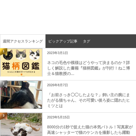
週間アクセスランキング
ピックアップ記事
タグ
1
2023年3月1日
ネコの毛色や模様はどうやって決まるのか？詳
しく解説した書籍『猫柄図鑑』が刊行！ねこ博
士＆猫教授の...
2
2026年8月7日
「お前さっき◯◯したよな？」飼い主の腕にま
たがる猫ちゃん、その可愛い後ろ姿に隠れたヒ
ミツとは
3
2023年5月15日
8000分の1秒で捉えた猫の本気バトル！写真家が
高速シャッターで猫のケンカを撮影したら躍動