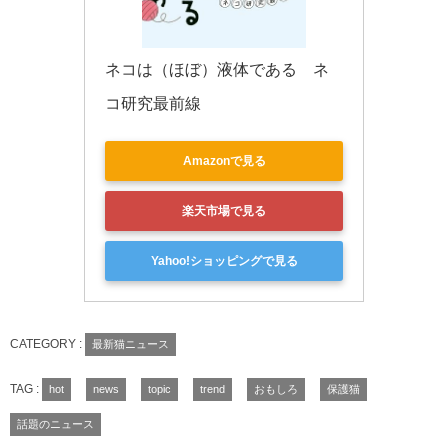
ネコは（ほぼ）液体である　ネ
コ研究最前線
Amazonで見る
楽天市場で見る
Yahoo!ショッピングで見る
CATEGORY :
最新猫ニュース
TAG :
hot
news
topic
trend
おもしろ
保護猫
話題のニュース