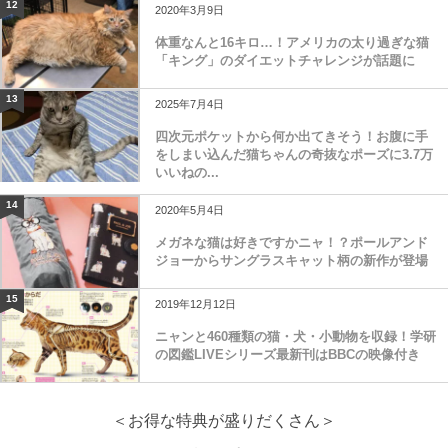
12
2020年3月9日
体重なんと16キロ…！アメリカの太り過ぎな猫
「キング」のダイエットチャレンジが話題に
13
2025年7月4日
四次元ポケットから何か出てきそう！お腹に手
をしまい込んだ猫ちゃんの奇抜なポーズに3.7万
いいねの...
14
2020年5月4日
メガネな猫は好きですかニャ！？ポールアンド
ジョーからサングラスキャット柄の新作が登場
15
2019年12月12日
ニャンと460種類の猫・犬・小動物を収録！学研
の図鑑LIVEシリーズ最新刊はBBCの映像付き
＜お得な特典が盛りだくさん＞