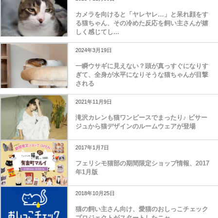
カメラを向けると「ヤレヤレ…」と呆れ顔をす
る猫ちゃん、その冷めた反応を飼い主さんが嬉
しく感じてし...
2024年3月19日
一瞬ウサギに見えない？頭が真っすぐになりす
ぎて、全身が水平になりそうな猫ちゃんが目撃
される
2021年11月9日
滝沢カレンも猫ワンピースでまったり♪ ビサー
ジュから猫デザインのルームウェアが登場
2017年1月7日
フェリシモ猫部の期間限定ショップ情報、2017
年1月版
2018年10月25日
猫の飼い主さん向け、愛猫のおしっこチェック
プロジェクトがスタートしたニャ