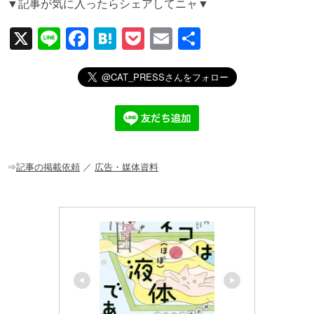
▼記事が気に入ったらシェアしてニャ▼
X
Li
F
H
P
E
共
n
a
at
o
m
有
e
c
e
ck
ail
e
n
et
b
a
o
o
⇒
記事の掲載依頼
／
広告・媒体資料
k