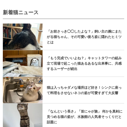
新着猫ニュース
「お前さっき◯◯したよな？」飼い主の腕にまた
がる猫ちゃん、その可愛い後ろ姿に隠れたヒミツ
とは
「もう完成でいいよね？」キャットタワーの組み
立て現場で起こった猫あるあるな出来事に、共感
するユーザーが続出
猫は入っちゃダメな場所ほど好き！シンクに座っ
て料理をさせないネコの姿が可愛すぎて大反響
「なんという長さ」「首にゃが族」 何かを真剣に
見つめる猫の姿が、水族館の人気者そっくりだと
話題に