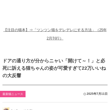
猫の商品レビュー
猫の豆知識・雑学
猫の調査データ
【注目の猫本】⇒「ツンツン猫をデレデレにする方法」（25年
猫の譲渡会
2月刊行）
猫の社会問題
猫のゲーム・アプリ
ドアの通り方が分からニャい「開けて～！」と必
死に訴える猫ちゃんの姿が可愛すぎて22万いいね
猫のフリー写真素材
の大反響
2025年7月11日
最新猫ニュース