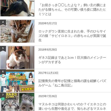
「お前さっき◯◯したよな？」飼い主の腕にま
たがる猫ちゃん、その可愛い後ろ姿に隠れたヒ
ミツとは
4
2020年5月17日
ロックダウン直前に生まれた命、手のひらサイ
ズの猫「サビイロネコ」の赤ちゃんが英国で誕
生
5
2016年8月29日
ギネス記録まであと1cm！巨大猫のメインクー
ンがデカすぎる
6
2017年11月13日
記憶喪失の青年が記憶と猫島の謎を紐解くパズ
ルゲーム「ねこ島日記」
7
2023年7月26日
マヌルネコは何故かわいいのか？イエネコとの
違いから生態や進化まで、知られざるマヌルネ