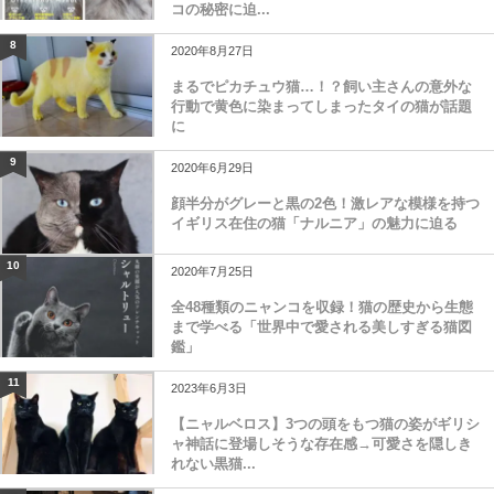
コの秘密に迫...
8
2020年8月27日
まるでピカチュウ猫…！？飼い主さんの意外な
行動で黄色に染まってしまったタイの猫が話題
に
9
2020年6月29日
顔半分がグレーと黒の2色！激レアな模様を持つ
イギリス在住の猫「ナルニア」の魅力に迫る
10
2020年7月25日
全48種類のニャンコを収録！猫の歴史から生態
まで学べる「世界中で愛される美しすぎる猫図
鑑」
11
2023年6月3日
【ニャルベロス】3つの頭をもつ猫の姿がギリシ
ャ神話に登場しそうな存在感→可愛さを隠しき
れない黒猫...