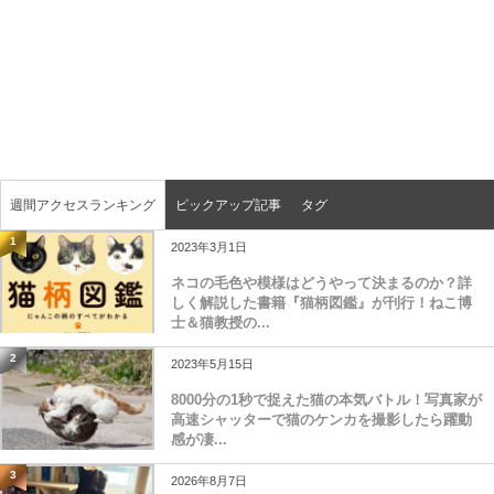
週間アクセスランキング
ピックアップ記事
タグ
1
2023年3月1日
ネコの毛色や模様はどうやって決まるのか？詳
しく解説した書籍『猫柄図鑑』が刊行！ねこ博
士＆猫教授の...
2
2023年5月15日
8000分の1秒で捉えた猫の本気バトル！写真家が
高速シャッターで猫のケンカを撮影したら躍動
感が凄...
3
2026年8月7日