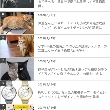
まで学べる「世界中で愛される美しすぎる猫図
鑑」
11
2020年3月9日
体重なんと16キロ…！アメリカの太り過ぎな猫
「キング」のダイエットチャレンジが話題に
12
2019年9月15日
小学6年生の館長がつづった保護猫シェルターの
写真エッセイ集「猫庭ものがたり」
13
2020年6月29日
顔半分がグレーと黒の2色！激レアな模様を持つ
イギリス在住の猫「ナルニア」の魅力に迫る
14
2019年5月30日
PAUL ＆ JOEから人気の猫モチーフ「タイムレ
スキャット」をデザインした腕時計が登場
15
2017年6月30日