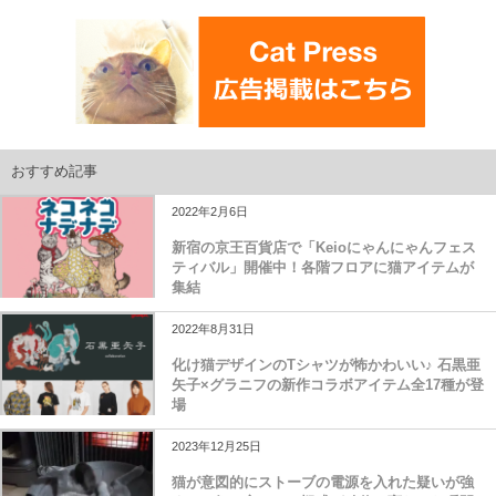
おすすめ記事
2022年2月6日
新宿の京王百貨店で「Keioにゃんにゃんフェス
ティバル」開催中！各階フロアに猫アイテムが
集結
2022年8月31日
化け猫デザインのTシャツが怖かわいい♪ 石黒亜
矢子×グラニフの新作コラボアイテム全17種が登
場
2023年12月25日
猫が意図的にストーブの電源を入れた疑いが強