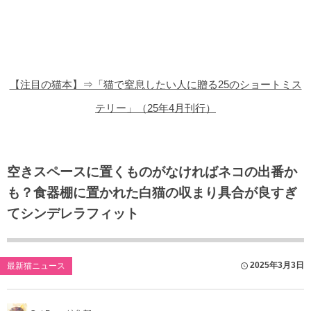
猫の商品レビュー
猫の豆知識・雑学
猫の調査データ
【注目の猫本】⇒「猫で窒息したい人に贈る25のショートミス
猫の譲渡会
テリー」（25年4月刊行）
猫の社会問題
猫のゲーム・アプリ
空きスペースに置くものがなければネコの出番か
も？食器棚に置かれた白猫の収まり具合が良すぎ
猫のフリー写真素材
てシンデレラフィット
2025年3月3日
最新猫ニュース