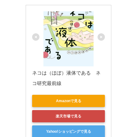
k
ネコは（ほぼ）液体である　ネ
コ研究最前線
Amazonで見る
楽天市場で見る
Yahoo!ショッピングで見る