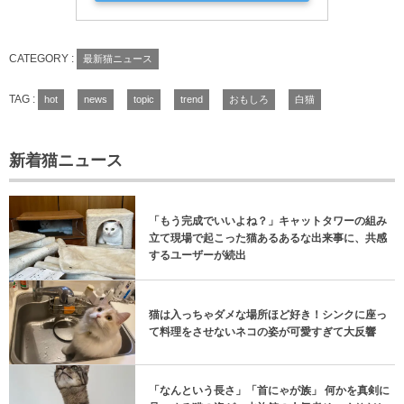
CATEGORY :
最新猫ニュース
TAG :
hot
news
topic
trend
おもしろ
白猫
新着猫ニュース
「もう完成でいいよね？」キャットタワーの組み
立て現場で起こった猫あるあるな出来事に、共感
するユーザーが続出
猫は入っちゃダメな場所ほど好き！シンクに座っ
て料理をさせないネコの姿が可愛すぎて大反響
「なんという長さ」「首にゃが族」 何かを真剣に