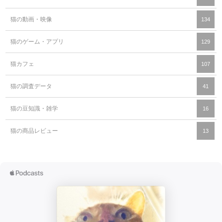
猫の動画・映像
134
猫のゲーム・アプリ
129
猫カフェ
107
猫の調査データ
41
猫の豆知識・雑学
16
猫の商品レビュー
13