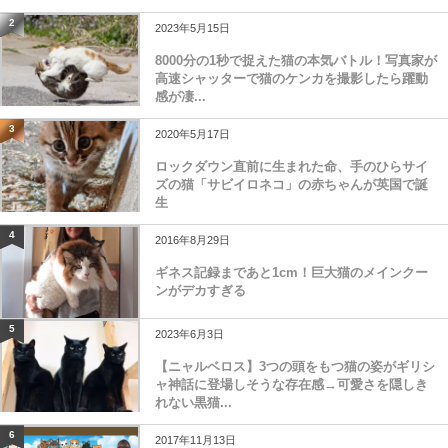
2
2023年5月15日
8000分の1秒で捉えた猫の本気バトル！写真家が
高速シャッターで猫のケンカを撮影したら躍動
感が凄...
3
2020年5月17日
ロックダウン直前に生まれた命、手のひらサイ
ズの猫「サビイロネコ」の赤ちゃんが英国で誕
生
4
2016年8月29日
ギネス記録まであと1cm！巨大猫のメインクー
ンがデカすぎる
5
2023年6月3日
【ニャルベロス】3つの頭をもつ猫の姿がギリシ
ャ神話に登場しそうな存在感→可愛さを隠しき
れない黒猫...
6
2017年11月13日