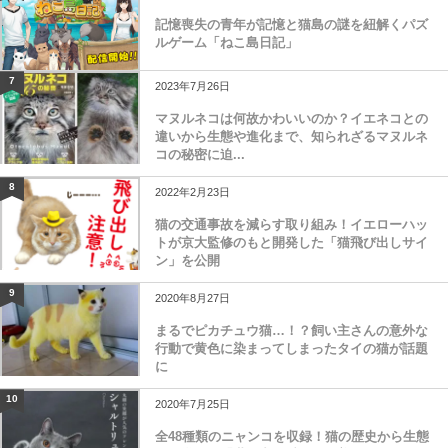
記憶喪失の青年が記憶と猫島の謎を紐解くパズ
ルゲーム「ねこ島日記」
7
2023年7月26日
マヌルネコは何故かわいいのか？イエネコとの
違いから生態や進化まで、知られざるマヌルネ
コの秘密に迫...
8
2022年2月23日
猫の交通事故を減らす取り組み！イエローハッ
トが京大監修のもと開発した「猫飛び出しサイ
ン」を公開
9
2020年8月27日
まるでピカチュウ猫…！？飼い主さんの意外な
行動で黄色に染まってしまったタイの猫が話題
に
10
2020年7月25日
全48種類のニャンコを収録！猫の歴史から生態