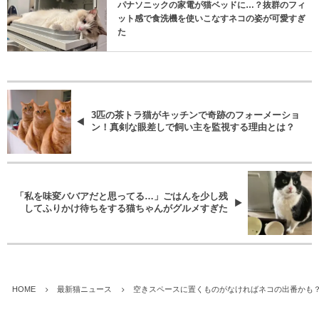
パナソニックの家電が猫ベッドに…？抜群のフィ
ット感で食洗機を使いこなすネコの姿が可愛すぎ
た
3匹の茶トラ猫がキッチンで奇跡のフォーメーショ
ン！真剣な眼差しで飼い主を監視する理由とは？
「私を味変ババアだと思ってる…」ごはんを少し残
してふりかけ待ちをする猫ちゃんがグルメすぎた
HOME
最新猫ニュース
空きスペースに置くものがなければネコの出番かも