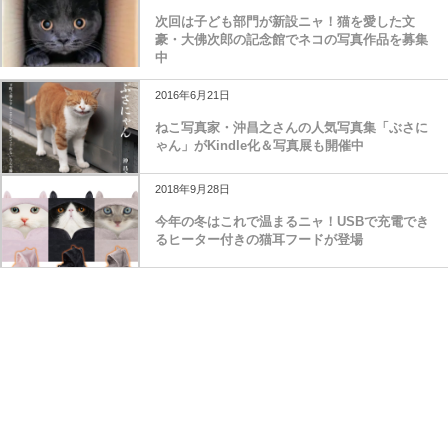
次回は子ども部門が新設ニャ！猫を愛した文
豪・大佛次郎の記念館でネコの写真作品を募集
中
2016年6月21日
ねこ写真家・沖昌之さんの人気写真集「ぶさに
ゃん」がKindle化＆写真展も開催中
2018年9月28日
今年の冬はこれで温まるニャ！USBで充電でき
るヒーター付きの猫耳フードが登場