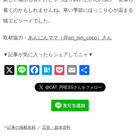
着くのかもしれませんね。寒い季節にほっこり心が温まる
猫エピソードでした。
取材協力：
あんにんママ（@an_nin_coco）さん
▼記事が気に入ったらシェアしてニャ▼
X
Li
F
H
P
E
共
n
a
at
o
m
有
e
c
e
ck
ail
e
n
et
b
a
o
o
⇒
記事の掲載依頼
／
広告・媒体資料