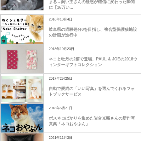
まる→飼い主さんの疑惑が確信に変わった瞬間
に【16万い...
2016年10月4日
岐阜県の猫殺処分0を目指し、複合型保護猫施設
の計画が進行中
2018年10月23日
ネコと牡丹の2柄で登場、PAUL & JOEの2018ウ
ィンターギフトコレクション
2017年2月25日
自動で愛猫の「いい写真」を選んでくれるフォ
トブックサービス
2018年5月21日
ボスネコばかりを集めた岩合光昭さんの新作写
真集「ネコおやぶん」
2021年11月3日