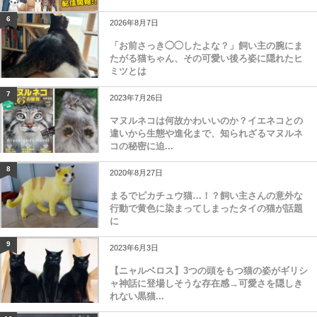
6
2026年8月7日
「お前さっき◯◯したよな？」飼い主の腕にま
たがる猫ちゃん、その可愛い後ろ姿に隠れたヒ
ミツとは
7
2023年7月26日
マヌルネコは何故かわいいのか？イエネコとの
違いから生態や進化まで、知られざるマヌルネ
コの秘密に迫...
8
2020年8月27日
まるでピカチュウ猫…！？飼い主さんの意外な
行動で黄色に染まってしまったタイの猫が話題
に
9
2023年6月3日
【ニャルベロス】3つの頭をもつ猫の姿がギリシ
ャ神話に登場しそうな存在感→可愛さを隠しき
れない黒猫...