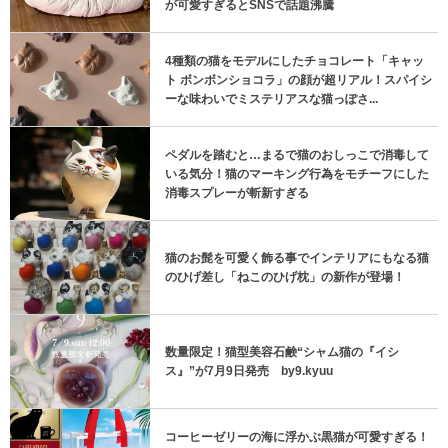
が可愛すぎるとSNSで話題沸騰
4種類の猫をモデルにしたチョコレート「キャッ
ト ボンボンショコラ」の顔が超リアル！スパイシ
ーな味わいでミステリアスな猫っぽさ...
ペダルを踏むと…まるで猫のおしっこで消毒して
いる気分！猫のマーキング行為をモチーフにした
消毒スプレーが斬新すぎる
猫のお髭を可愛く飾る事でインテリアにもなる猫
のひげ差し「ねこのひげ枕」の新作が登場！
数量限定！猫型美容石鹸“シャム猫の『イシ
ス』”が7月9日発売 by9.kyuu
コーヒーゼリーの海に浮かぶ黒猫が可愛すぎる！