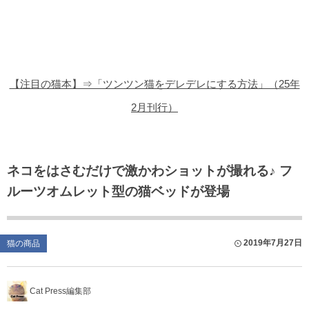
猫の商品レビュー
猫の豆知識・雑学
猫の調査データ
【注目の猫本】⇒「ツンツン猫をデレデレにする方法」（25年
猫の譲渡会
2月刊行）
猫の社会問題
猫のゲーム・アプリ
ネコをはさむだけで激かわショットが撮れる♪ フ
ルーツオムレット型の猫ベッドが登場
猫のフリー写真素材
2019年7月27日
猫の商品
Cat Press編集部