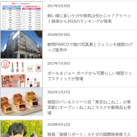
2017年5月20日
飼い猫に多いケガや病気は何かニャ？アイペッ
ト損保から2016のランキングが発表
2016年9月18日
静岡PARCOで猫の写真展とフェリシモ猫部のグ
ッズ販売中
2017年7月26日
ポール＆ジョー ボーテから可愛らしい猫型リッ
プスティックが登場
2021年1月27日
猫型のパン＆スイーツ店「東京ねこねこ」が東
京駅にオープン！ねこねこマスクや新商品も登
場
2018年8月12日
映画「旅猫リポート」カナダの国際映画祭で人