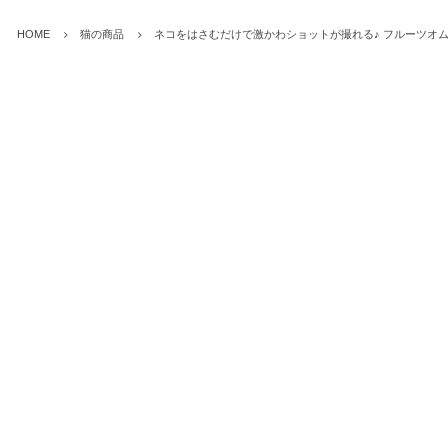
HOME
猫の商品
ネコをはさむだけで激かわショットが撮れる♪ フルーツオ