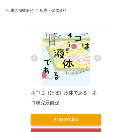
o
o
⇒
記事の掲載依頼
／
広告・媒体資料
k
ネコは（ほぼ）液体である　ネ
コ研究最前線
Amazonで見る