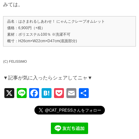
みては。
品名：はさまれるしあわせ！ にゃんこクレープオムレット
価格：6,900円（+税）
素材：ポリエステル100％ ※洗濯不可
概寸：H26cm×W22cm×D47cm(底面部分)
(C) FELISSIMO
▼記事が気に入ったらシェアしてニャ▼
X
Li
F
H
P
E
共
n
a
at
o
m
有
e
c
e
ck
ail
e
n
et
b
a