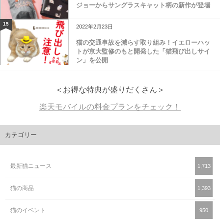
ジョーからサングラスキャット柄の新作が登場
15
2022年2月23日
猫の交通事故を減らす取り組み！イエローハッ
トが京大監修のもと開発した「猫飛び出しサイ
ン」を公開
＜お得な特典が盛りだくさん＞
楽天モバイルの料金プランをチェック！
カテゴリー
最新猫ニュース
1,713
猫の商品
1,393
猫のイベント
950