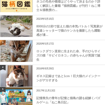
ネコの毛色や模様はどうやって決まるのか？詳
しく解説した書籍『猫柄図鑑』が刊行！ねこ博
士＆猫教授の...
2
2023年5月15日
8000分の1秒で捉えた猫の本気バトル！写真家が
高速シャッターで猫のケンカを撮影したら躍動
感が凄...
3
2020年5月17日
ロックダウン直前に生まれた命、手のひらサイ
ズの猫「サビイロネコ」の赤ちゃんが英国で誕
生
4
2016年8月29日
ギネス記録まであと1cm！巨大猫のメインクー
ンがデカすぎる
5
2017年11月13日
記憶喪失の青年が記憶と猫島の謎を紐解くパズ
ルゲーム「ねこ島日記」