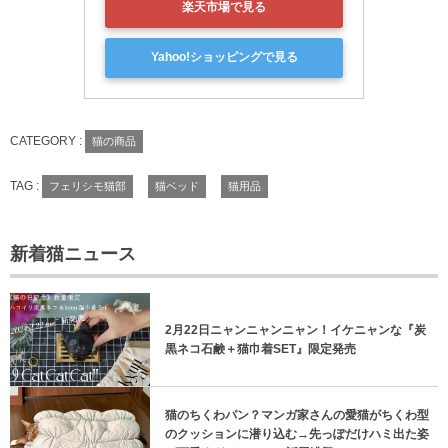
楽天市場で見る
Yahoo!ショッピングで見る
CATEGORY :
猫の商品
TAG :
フェリシモ猫部
猫ベッド
猫用品
新着猫ニュース
2月22日ニャンニャンニャン！イケニャンな『炭
黒ネコ石鹸＋猫巾着SET』限定発売
猫のちくわパン？マンガ家さんの愛猫がちくわ型
のクッションに潜り込む→先っぽだけハミ出た姿