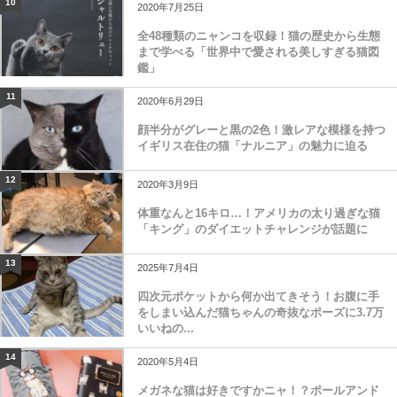
10
2020年7月25日
全48種類のニャンコを収録！猫の歴史から生態
まで学べる「世界中で愛される美しすぎる猫図
鑑」
11
2020年6月29日
顔半分がグレーと黒の2色！激レアな模様を持つ
イギリス在住の猫「ナルニア」の魅力に迫る
12
2020年3月9日
体重なんと16キロ…！アメリカの太り過ぎな猫
「キング」のダイエットチャレンジが話題に
13
2025年7月4日
四次元ポケットから何か出てきそう！お腹に手
をしまい込んだ猫ちゃんの奇抜なポーズに3.7万
いいねの...
14
2020年5月4日
メガネな猫は好きですかニャ！？ポールアンド