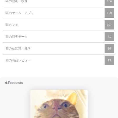
猫の動画・映像
134
猫のゲーム・アプリ
129
猫カフェ
107
猫の調査データ
41
猫の豆知識・雑学
16
猫の商品レビュー
13