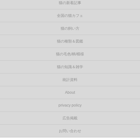
猫の新着記事
全国の猫カフェ
猫の飼い方
猫の種類＆図鑑
猫の毛色/柄/模様
猫の知識＆雑学
統計資料
About
privacy policy
広告掲載
お問い合わせ