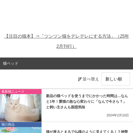
猫の商品レビュー
猫の豆知識・雑学
猫の調査データ
【注目の猫本】⇒「ツンツン猫をデレデレにする方法」（25年
猫の譲渡会
2月刊行）
猫の社会問題
猫ベッド
猫のゲーム・アプリ
並べ替え
猫のフリー写真素材
最新猫ニュース
新品の猫ベッドを使うまでにかかった時間は…なん
と1年！愛猫の急な心変わりに「なんで今さら？」
と飼い主さんも困惑気味
2024年2月10日
猫の商品
猫が座るとまるで仏様のように見えてくる！？神聖