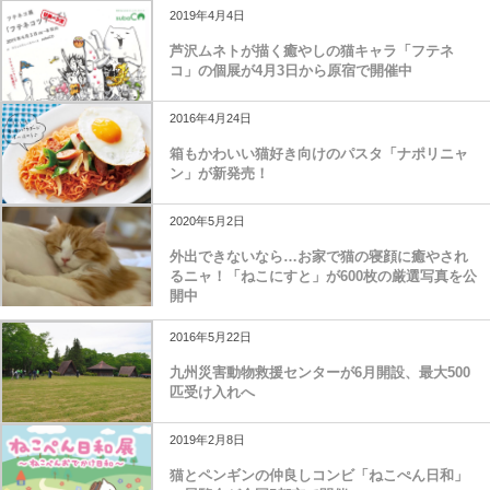
2019年4月4日
芦沢ムネトが描く癒やしの猫キャラ「フテネ
コ」の個展が4月3日から原宿で開催中
2016年4月24日
箱もかわいい猫好き向けのパスタ「ナポリニャ
ン」が新発売！
2020年5月2日
外出できないなら…お家で猫の寝顔に癒やされ
るニャ！「ねこにすと」が600枚の厳選写真を公
開中
2016年5月22日
九州災害動物救援センターが6月開設、最大500
匹受け入れへ
2019年2月8日
猫とペンギンの仲良しコンビ「ねこぺん日和」