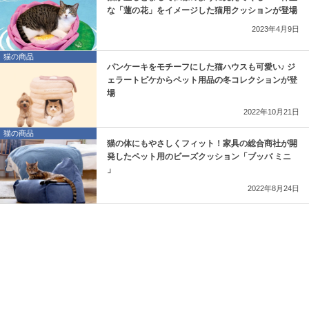
な「蓮の花」をイメージした猫用クッションが登場
2023年4月9日
猫の商品
パンケーキをモチーフにした猫ハウスも可愛い♪ ジ
ェラートピケからペット用品の冬コレクションが登
場
2022年10月21日
猫の商品
猫の体にもやさしくフィット！家具の総合商社が開
発したペット用のビーズクッション「ブッバ ミニ
」
2022年8月24日