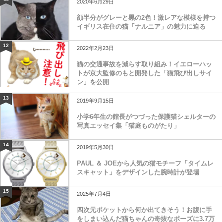
2020年6月29日
顔半分がグレーと黒の2色！激レアな模様を持つ
イギリス在住の猫「ナルニア」の魅力に迫る
12
2022年2月23日
猫の交通事故を減らす取り組み！イエローハッ
トが京大監修のもと開発した「猫飛び出しサイ
ン」を公開
13
2019年9月15日
小学6年生の館長がつづった保護猫シェルターの
写真エッセイ集「猫庭ものがたり」
14
2019年5月30日
PAUL ＆ JOEから人気の猫モチーフ「タイムレ
スキャット」をデザインした腕時計が登場
15
2025年7月4日
四次元ポケットから何か出てきそう！お腹に手
をしまい込んだ猫ちゃんの奇抜なポーズに3.7万