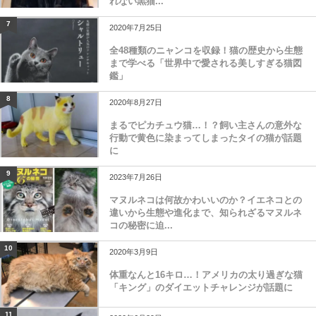
れない黒猫...
7
2020年7月25日
全48種類のニャンコを収録！猫の歴史から生態
まで学べる「世界中で愛される美しすぎる猫図
鑑」
8
2020年8月27日
まるでピカチュウ猫…！？飼い主さんの意外な
行動で黄色に染まってしまったタイの猫が話題
に
9
2023年7月26日
マヌルネコは何故かわいいのか？イエネコとの
違いから生態や進化まで、知られざるマヌルネ
コの秘密に迫...
10
2020年3月9日
体重なんと16キロ…！アメリカの太り過ぎな猫
「キング」のダイエットチャレンジが話題に
11