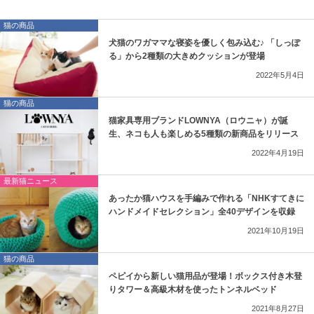
猫の商品
犬猫のワガママな寝姿を優しく包み込む♪ 「しっぽ
る」から2種類の大きめクッションが登場
2022年5月4日
猫の商品
猫家具専用ブランドLOWNYA（ロウニャ）が誕
生、ネコも人も楽しめる5種類の新商品をリリース
2022年4月19日
最新猫ニュース
あったか猫ハウスを手編みで作れる「NHKすてきに
ハンドメイドセレクション」全40デザインを収録
2021年10月19日
猫の商品
ペピイから新しい猫用品が登場！ボックス付き木登
りタワー＆高級木材を使ったトンネルベッド
2021年8月27日