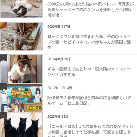
8000分の1秒で捉えた猫の本気バトル！写真家が
高速シャッターで猫のケンカを撮影したら躍動
感が凄...
3
2020年5月17日
ロックダウン直前に生まれた命、手のひらサイ
ズの猫「サビイロネコ」の赤ちゃんが英国で誕
生
4
2016年8月29日
ギネス記録まであと1cm！巨大猫のメインクー
ンがデカすぎる
5
2017年11月13日
記憶喪失の青年が記憶と猫島の謎を紐解くパズ
ルゲーム「ねこ島日記」
6
2023年6月3日
【ニャルベロス】3つの頭をもつ猫の姿がギリシ
ャ神話に登場しそうな存在感→可愛さを隠しき