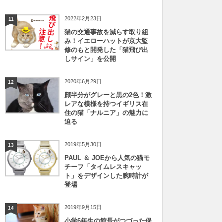
2022年2月23日
11
猫の交通事故を減らす取り組
み！イエローハットが京大監
修のもと開発した「猫飛び出
しサイン」を公開
2020年6月29日
12
顔半分がグレーと黒の2色！激
レアな模様を持つイギリス在
住の猫「ナルニア」の魅力に
迫る
2019年5月30日
13
PAUL ＆ JOEから人気の猫モ
チーフ「タイムレスキャッ
ト」をデザインした腕時計が
登場
2019年9月15日
14
小学6年生の館長がつづった保