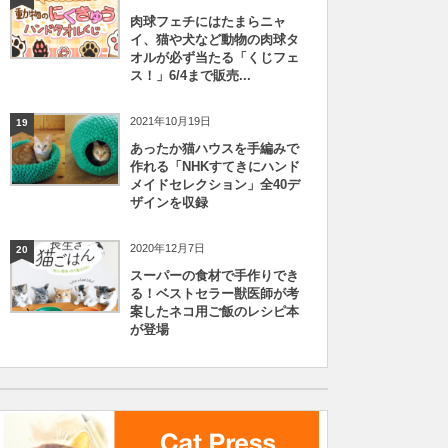
肉球フェチにはたまらニャ
イ、猫や犬など動物の肉球タ
オルが必ず当たる「くじフェ
ス！」6/4まで販売...
2021年10月19日
19
あったか猫ハウスを手編みで
作れる「NHKすてきにハンド
メイドセレクション」全40デ
ザインを収録
2020年12月7日
20
スーパーの食材で手作りでき
る！ベストセラー獣医師が考
案したネコ用ご飯のレシピ本
が登場