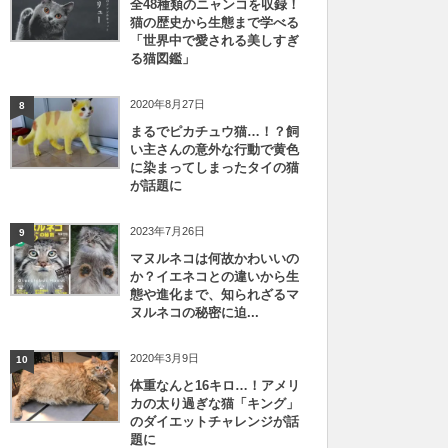
全48種類のニャンコを収録！
猫の歴史から生態まで学べる
「世界中で愛される美しすぎ
る猫図鑑」
2020年8月27日
8
まるでピカチュウ猫…！？飼
い主さんの意外な行動で黄色
に染まってしまったタイの猫
が話題に
2023年7月26日
9
マヌルネコは何故かわいいの
か？イエネコとの違いから生
態や進化まで、知られざるマ
ヌルネコの秘密に迫...
2020年3月9日
10
体重なんと16キロ…！アメリ
カの太り過ぎな猫「キング」
のダイエットチャレンジが話
題に