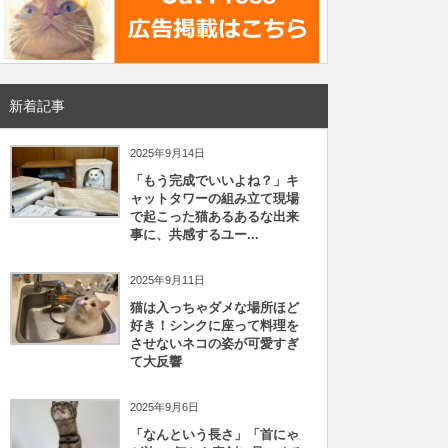
新着記事
2025年9月14日
「もう完成でいいよね？」キ
ャットタワーの組み立て現場
で起こった猫あるあるな出来
事に、共感するユー...
2025年9月11日
猫は入っちゃダメな場所ほど
好き！シンクに座って料理を
させないネコの姿が可愛すぎ
て大反響
2025年9月6日
「なんという長さ」「首にゃ