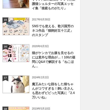
護猫シェルターの写真エッセ
イ集「猫庭ものがたり」
2017年6月30日
15
SNSでも使える、歌川国芳の
ネコ作品「猫飼好五十三疋」
のスタンプ
2020年6月3日
16
猫がケンカでお腹を見せるの
には意外な理由が…！100の疑
問にQ&Aで解説する「ねこほ
ん...
2024年2月2日
17
魔王みたいな顔をした猫ちゃ
んがコワすぎる！飼い主さん
も思わずビビった写真に「2.4
万いいね」
2019年5月10日
18