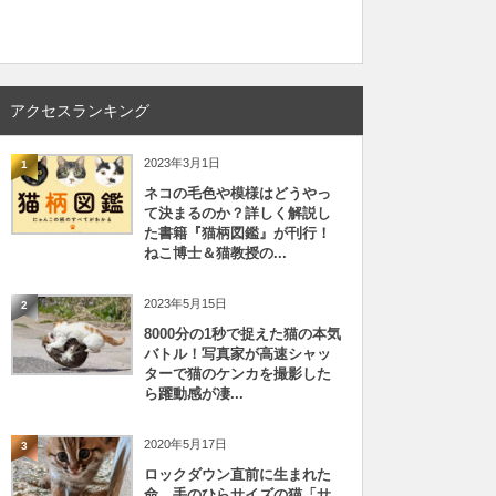
アクセスランキング
2023年3月1日
1
ネコの毛色や模様はどうやっ
て決まるのか？詳しく解説し
た書籍『猫柄図鑑』が刊行！
ねこ博士＆猫教授の...
2023年5月15日
2
8000分の1秒で捉えた猫の本気
バトル！写真家が高速シャッ
ターで猫のケンカを撮影した
ら躍動感が凄...
2020年5月17日
3
ロックダウン直前に生まれた
命、手のひらサイズの猫「サ