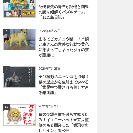
記憶喪失の青年が記憶と猫島
の謎を紐解くパズルゲーム
「ねこ島日記」
2020年8月27日
8
まるでピカチュウ猫…！？飼
い主さんの意外な行動で黄色
に染まってしまったタイの猫
が話題に
2020年7月25日
9
全48種類のニャンコを収録！
猫の歴史から生態まで学べる
「世界中で愛される美しすぎ
る猫図鑑」
2022年2月23日
10
猫の交通事故を減らす取り組
み！イエローハットが京大監
修のもと開発した「猫飛び出
しサイン」を公開