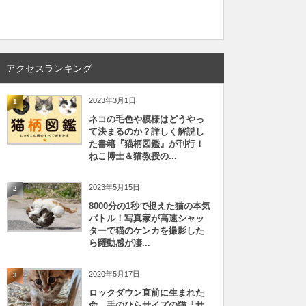
アクセスランキング
2023年3月1日
1
ネコの毛色や模様はどうやっ
て決まるのか？詳しく解説し
た書籍『猫柄図鑑』が刊行！
ねこ博士＆猫教授の...
2023年5月15日
2
8000分の1秒で捉えた猫の本気
バトル！写真家が高速シャッ
ターで猫のケンカを撮影した
ら躍動感が凄...
2020年5月17日
3
ロックダウン直前に生まれた
命、手のひらサイズの猫「サ