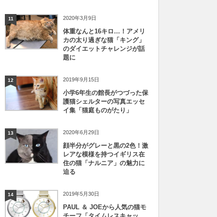
2020年3月9日
11
体重なんと16キロ…！アメリ
カの太り過ぎな猫「キング」
のダイエットチャレンジが話
題に
2019年9月15日
12
小学6年生の館長がつづった保
護猫シェルターの写真エッセ
イ集「猫庭ものがたり」
2020年6月29日
13
顔半分がグレーと黒の2色！激
レアな模様を持つイギリス在
住の猫「ナルニア」の魅力に
迫る
2019年5月30日
14
PAUL ＆ JOEから人気の猫モ
チーフ「タイムレスキャッ