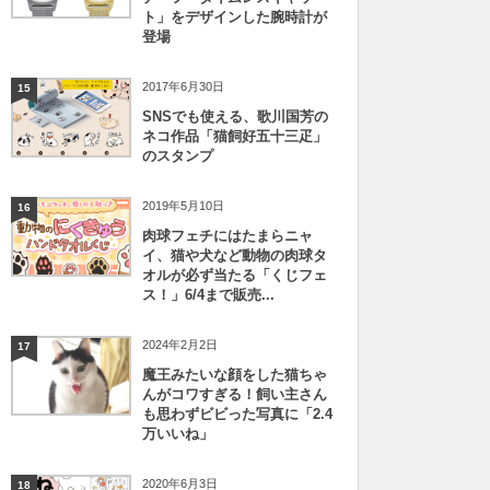
ト」をデザインした腕時計が
登場
2017年6月30日
15
SNSでも使える、歌川国芳の
ネコ作品「猫飼好五十三疋」
のスタンプ
2019年5月10日
16
肉球フェチにはたまらニャ
イ、猫や犬など動物の肉球タ
オルが必ず当たる「くじフェ
ス！」6/4まで販売...
2024年2月2日
17
魔王みたいな顔をした猫ちゃ
んがコワすぎる！飼い主さん
も思わずビビった写真に「2.4
万いいね」
2020年6月3日
18