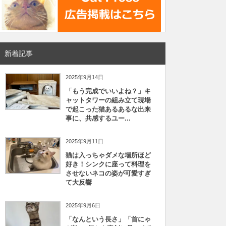
新着記事
2025年9月14日
「もう完成でいいよね？」キ
ャットタワーの組み立て現場
で起こった猫あるあるな出来
事に、共感するユー...
2025年9月11日
猫は入っちゃダメな場所ほど
好き！シンクに座って料理を
させないネコの姿が可愛すぎ
て大反響
2025年9月6日
「なんという長さ」「首にゃ