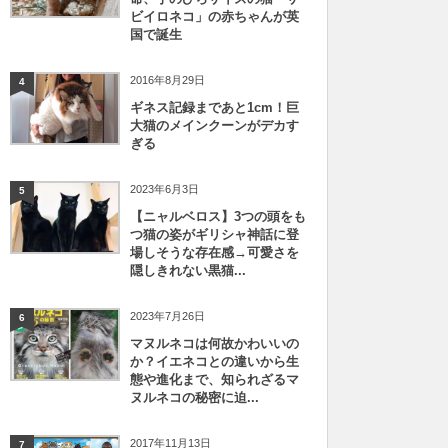
ビイロネコ」の赤ちゃんが英
国で誕生
2016年8月29日
4
ギネス記録まであと1cm！巨
大猫のメインクーンがデカす
ぎる
2023年6月3日
5
【ニャルベロス】3つの頭をも
つ猫の姿がギリシャ神話に登
場しそうな存在感→可愛さを
隠しきれない黒猫...
2023年7月26日
6
マヌルネコは何故かわいいの
か？イエネコとの違いから生
態や進化まで、知られざるマ
ヌルネコの秘密に迫...
2017年11月13日
7