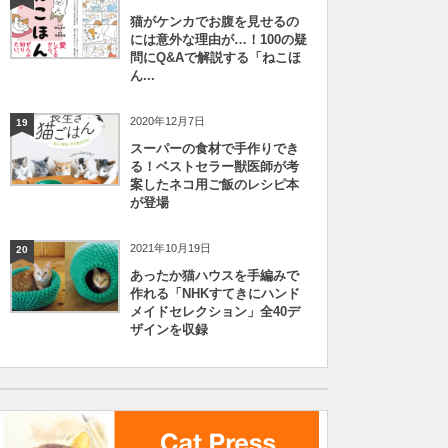
猫がケンカでお腹を見せるの
には意外な理由が…！100の疑
問にQ&Aで解説する「ねこほ
ん...
2020年12月7日
19
スーパーの食材で手作りでき
る！ベストセラー獣医師が考
案したネコ用ご飯のレシピ本
が登場
2021年10月19日
20
あったか猫ハウスを手編みで
作れる「NHKすてきにハンド
メイドセレクション」全40デ
ザインを収録