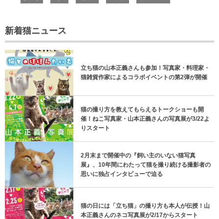
新着猫ニュース
立ち猫の山本正義さんも参加！写真家・料理家・
猫雑貨作家によるコラボイベントの第2弾が開催
猫の撮り方を教えてもらえるトークショーも開
催！ねこ写真家・山本正義さんの写真展が3/22よ
りスタート
2月末まで開催中の『飼い主のいない猫写真
展』、10年間にわたって猫を撮り続ける撮影者の
思いに独占インタビューで迫る
猫の日には「立ち猫」の撮り方も本人が伝授！山
本正義さんのネコ写真展が2/17からスタート