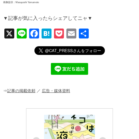
画像提供：Masayoshi Yamamoto
▼記事が気に入ったらシェアしてニャ▼
X
Li
F
H
P
E
共
n
a
at
o
m
有
e
c
e
ck
ail
e
n
et
b
a
o
o
⇒
記事の掲載依頼
／
広告・媒体資料
k