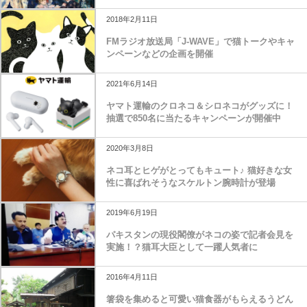
2018年2月11日
FMラジオ放送局「J-WAVE」で猫トークやキャ
ンペーンなどの企画を開催
2021年6月14日
ヤマト運輸のクロネコ＆シロネコがグッズに！
抽選で850名に当たるキャンペーンが開催中
2020年3月8日
ネコ耳とヒゲがとってもキュート♪ 猫好きな女
性に喜ばれそうなスケルトン腕時計が登場
2019年6月19日
パキスタンの現役閣僚がネコの姿で記者会見を
実施！？猫耳大臣として一躍人気者に
2016年4月11日
箸袋を集めると可愛い猫食器がもらえるうどん