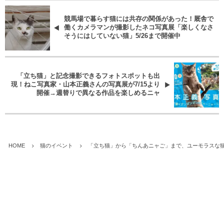
競馬場で暮らす猫には共存の関係があった！厩舎で
働くカメラマンが撮影したネコ写真展「楽しくなさ
そうにはしていない猫」5/26まで開催中
「立ち猫」と記念撮影できるフォトスポットも出
現！ねこ写真家・山本正義さんの写真展が7/15より
開催→週替りで異なる作品を楽しめるニャ
HOME
猫のイベント
「立ち猫」から「ちんあニャご」まで、ユーモラスな猫た