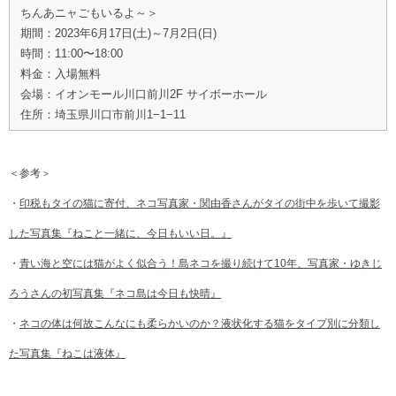
ちんあニャごもいるよ～＞
期間：2023年6月17日(土)～7月2日(日)
時間：11:00〜18:00
料金：入場無料
会場：イオンモール川口前川2F サイボーホール
住所：埼玉県川口市前川1−1−11
＜参考＞
・
印税もタイの猫に寄付、ネコ写真家・関由香さんがタイの街中を歩いて撮影
した写真集『ねこと一緒に、今日もいい日。』
・
青い海と空には猫がよく似合う！島ネコを撮り続けて10年、写真家・ゆきじ
ろうさんの初写真集『ネコ島は今日も快晴』
・
ネコの体は何故こんなにも柔らかいのか？液状化する猫をタイプ別に分類し
た写真集『ねこは液体』