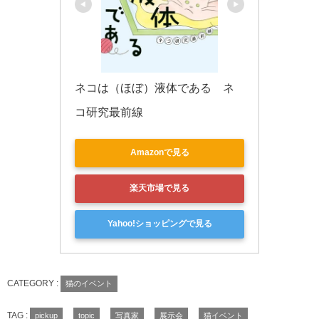
ネコは（ほぼ）液体である　ネ
コ研究最前線
Amazonで見る
楽天市場で見る
Yahoo!ショッピングで見る
CATEGORY :
猫のイベント
TAG :
pickup
topic
写真家
展示会
猫イベント