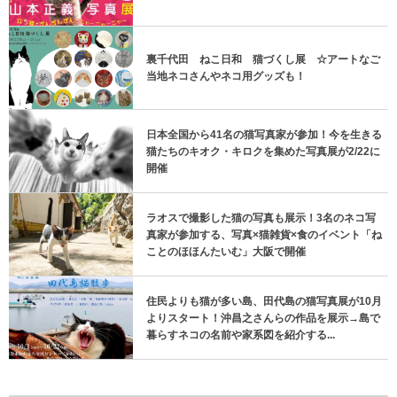
裏千代田 ねこ日和 猫づくし展 ☆アートなご
当地ネコさんやネコ用グッズも！
日本全国から41名の猫写真家が参加！今を生きる
猫たちのキオク・キロクを集めた写真展が2/22に
開催
ラオスで撮影した猫の写真も展示！3名のネコ写
真家が参加する、写真×猫雑貨×食のイベント「ね
ことのほほんたいむ」大阪で開催
住民よりも猫が多い島、田代島の猫写真展が10月
よりスタート！沖昌之さんらの作品を展示→島で
暮らすネコの名前や家系図を紹介する...