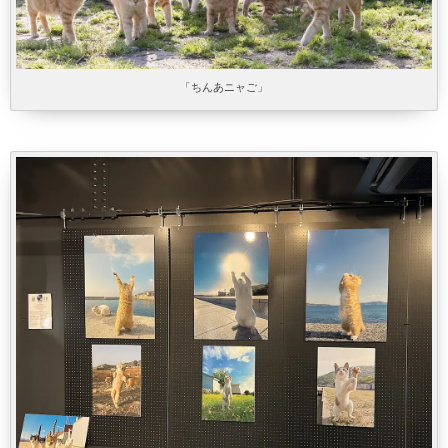
「ちんあニャご」