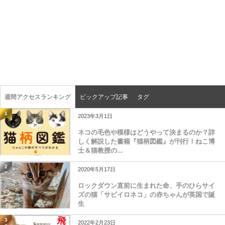
週間アクセスランキング
ピックアップ記事
タグ
1
2023年3月1日
ネコの毛色や模様はどうやって決まるのか？詳
しく解説した書籍『猫柄図鑑』が刊行！ねこ博
士＆猫教授の...
2
2020年5月17日
ロックダウン直前に生まれた命、手のひらサイ
ズの猫「サビイロネコ」の赤ちゃんが英国で誕
生
3
2022年2月23日