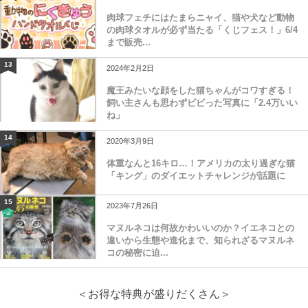
肉球フェチにはたまらニャイ、猫や犬など動物
の肉球タオルが必ず当たる「くじフェス！」6/4
まで販売...
13
2024年2月2日
魔王みたいな顔をした猫ちゃんがコワすぎる！
飼い主さんも思わずビビった写真に「2.4万いい
ね」
14
2020年3月9日
体重なんと16キロ…！アメリカの太り過ぎな猫
「キング」のダイエットチャレンジが話題に
15
2023年7月26日
マヌルネコは何故かわいいのか？イエネコとの
違いから生態や進化まで、知られざるマヌルネ
コの秘密に迫...
＜お得な特典が盛りだくさん＞