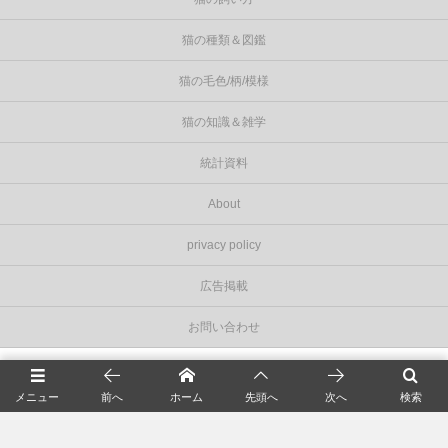
猫の種類＆図鑑
猫の毛色/柄/模様
猫の知識＆雑学
統計資料
About
privacy policy
広告掲載
お問い合わせ
©
2026
Cat Press（キャットプレス）
.
メニュー
前へ
ホーム
先頭へ
次へ
検索