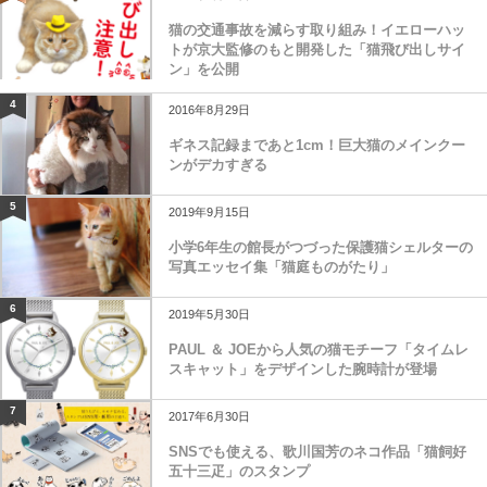
猫の交通事故を減らす取り組み！イエローハッ
トが京大監修のもと開発した「猫飛び出しサイ
ン」を公開
4
2016年8月29日
ギネス記録まであと1cm！巨大猫のメインクー
ンがデカすぎる
5
2019年9月15日
小学6年生の館長がつづった保護猫シェルターの
写真エッセイ集「猫庭ものがたり」
6
2019年5月30日
PAUL ＆ JOEから人気の猫モチーフ「タイムレ
スキャット」をデザインした腕時計が登場
7
2017年6月30日
SNSでも使える、歌川国芳のネコ作品「猫飼好
五十三疋」のスタンプ