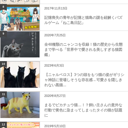
8
2017年11月13日
記憶喪失の青年が記憶と猫島の謎を紐解くパズ
ルゲーム「ねこ島日記」
9
2020年7月25日
全48種類のニャンコを収録！猫の歴史から生態
まで学べる「世界中で愛される美しすぎる猫図
鑑」
10
2023年6月3日
【ニャルベロス】3つの頭をもつ猫の姿がギリシ
ャ神話に登場しそうな存在感→可愛さを隠しき
れない黒猫...
11
2020年8月27日
まるでピカチュウ猫…！？飼い主さんの意外な
行動で黄色に染まってしまったタイの猫が話題
に
12
2019年5月10日