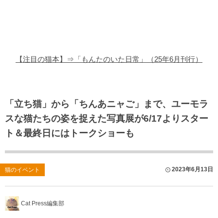
猫の商品レビュー
猫の豆知識・雑学
猫の調査データ
【注目の猫本】⇒「もんたのいた日常」（25年6月刊行）
猫の譲渡会
猫の社会問題
「立ち猫」から「ちんあニャご」まで、ユーモラ
スな猫たちの姿を捉えた写真展が6/17よりスター
猫のゲーム・アプリ
ト＆最終日にはトークショーも
猫のフリー写真素材
2023年6月13日
猫のイベント
Cat Press編集部