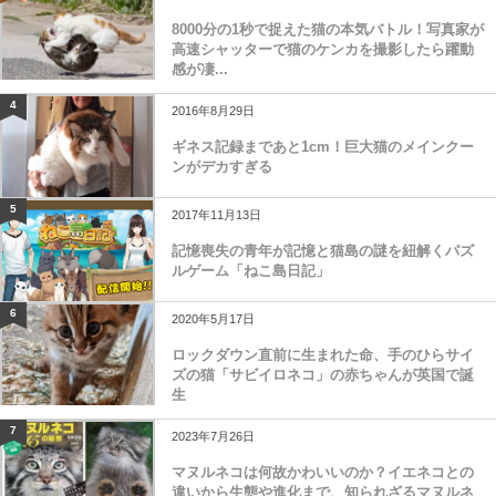
8000分の1秒で捉えた猫の本気バトル！写真家が
高速シャッターで猫のケンカを撮影したら躍動
感が凄...
4
2016年8月29日
ギネス記録まであと1cm！巨大猫のメインクー
ンがデカすぎる
5
2017年11月13日
記憶喪失の青年が記憶と猫島の謎を紐解くパズ
ルゲーム「ねこ島日記」
6
2020年5月17日
ロックダウン直前に生まれた命、手のひらサイ
ズの猫「サビイロネコ」の赤ちゃんが英国で誕
生
7
2023年7月26日
マヌルネコは何故かわいいのか？イエネコとの
違いから生態や進化まで、知られざるマヌルネ