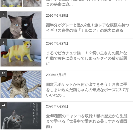
コの秘密に迫...
8
2020年6月29日
顔半分がグレーと黒の2色！激レアな模様を持つ
イギリス在住の猫「ナルニア」の魅力に迫る
9
2020年8月27日
まるでピカチュウ猫…！？飼い主さんの意外な
行動で黄色に染まってしまったタイの猫が話題
に
10
2025年7月4日
四次元ポケットから何か出てきそう！お腹に手
をしまい込んだ猫ちゃんの奇抜なポーズに3.7万
いいねの...
11
2020年7月25日
全48種類のニャンコを収録！猫の歴史から生態
まで学べる「世界中で愛される美しすぎる猫図
鑑」