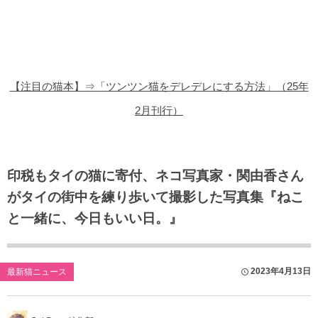
猫の商品レビュー
猫の豆知識・雑学
猫の調査データ
【注目の猫本】⇒「ツンツン猫をデレデレにする方法」（25年
猫の譲渡会
2月刊行）
猫の社会問題
猫のゲーム・アプリ
印税もタイの猫に寄付、ネコ写真家・関由香さん
がタイの街中を練り歩いて撮影した写真集『ねこ
猫のフリー写真素材
と一緒に、今日もいい日。』
2023年4月13日
最新猫ニュース