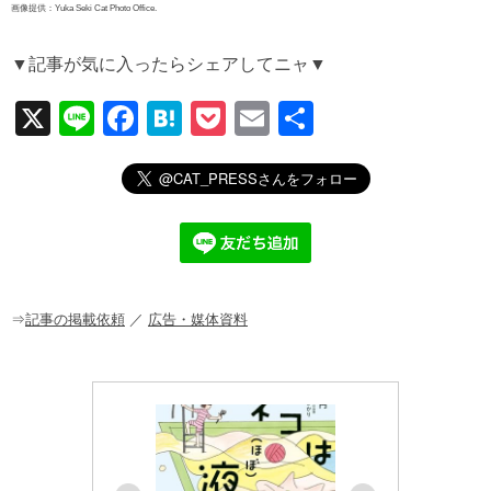
画像提供：Yuka Seki Cat Photo Office.
▼記事が気に入ったらシェアしてニャ▼
X
Li
F
H
P
E
共
n
a
at
o
m
有
e
c
e
ck
ail
e
n
et
b
a
o
o
⇒
記事の掲載依頼
／
広告・媒体資料
k