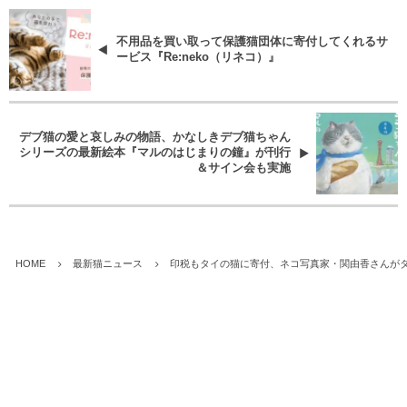
不用品を買い取って保護猫団体に寄付してくれるサ
ービス『Re:neko（リネコ）』
デブ猫の愛と哀しみの物語、かなしきデブ猫ちゃん
シリーズの最新絵本『マルのはじまりの鐘』が刊行
＆サイン会も実施
HOME
最新猫ニュース
印税もタイの猫に寄付、ネコ写真家・関由香さんが