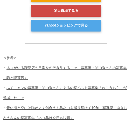
楽天市場で見る
Yahoo!ショッピングで見る
＜参考＞
・
ネコがいる喫茶店の日常をのぞき見するニャ！写真家・関由香さんの写真集
「猫と喫茶店」
・
ふてニャンの写真家・関由香さんによるの初ベスト写真集「ねこうらら」が
登場したニャ
・
青い海と空には猫がよく似合う！島ネコを撮り続けて10年、写真家・ゆきじ
ろうさんの初写真集『ネコ島は今日も快晴』