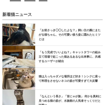
新着猫ニュース
「お前さっき◯◯したよな？」飼い主の腕にまた
がる猫ちゃん、その可愛い後ろ姿に隠れたヒミツ
とは
「もう完成でいいよね？」キャットタワーの組み
立て現場で起こった猫あるあるな出来事に、共感
するユーザーが続出
猫は入っちゃダメな場所ほど好き！シンクに座っ
て料理をさせないネコの姿が可愛すぎて大反響
「なんという長さ」「首にゃが族」 何かを真剣に
見つめる猫の姿が、水族館の人気者そっくりだと