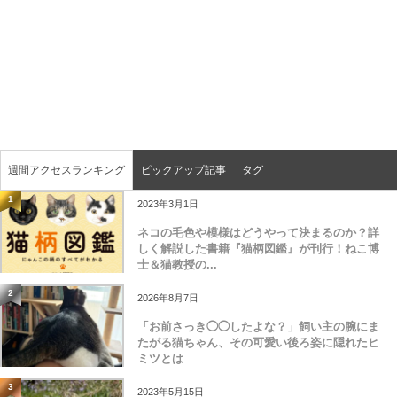
週間アクセスランキング
ピックアップ記事
タグ
1
2023年3月1日
ネコの毛色や模様はどうやって決まるのか？詳
しく解説した書籍『猫柄図鑑』が刊行！ねこ博
士＆猫教授の...
2
2026年8月7日
「お前さっき◯◯したよな？」飼い主の腕にま
たがる猫ちゃん、その可愛い後ろ姿に隠れたヒ
ミツとは
3
2023年5月15日