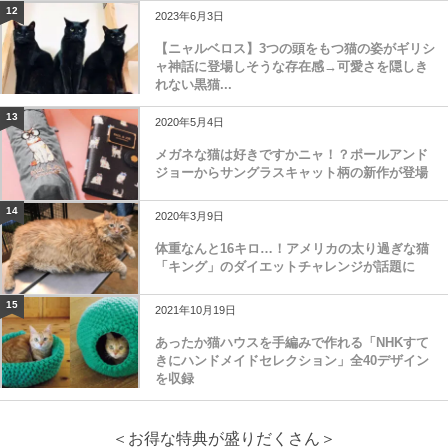
12
2023年6月3日
【ニャルベロス】3つの頭をもつ猫の姿がギリシ
ャ神話に登場しそうな存在感→可愛さを隠しき
れない黒猫...
13
2020年5月4日
メガネな猫は好きですかニャ！？ポールアンド
ジョーからサングラスキャット柄の新作が登場
14
2020年3月9日
体重なんと16キロ…！アメリカの太り過ぎな猫
「キング」のダイエットチャレンジが話題に
15
2021年10月19日
あったか猫ハウスを手編みで作れる「NHKすて
きにハンドメイドセレクション」全40デザイン
を収録
＜お得な特典が盛りだくさん＞