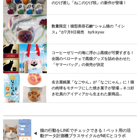
のひげ差し「ねこのひげ枕」の新作が登場！
数量限定！猫型美容石鹸“シャム猫の『イシ
ス』”が7月9日発売 by9.kyuu
コーヒーゼリーの海に浮かぶ黒猫が可愛すぎる！
全国のベローチェで黒猫グッズを詰め合わせた
「サマーバッグ」の発売が決定
名古屋銘菓「なごやん」が「なごにゃん」に！猫
の肉球をモチーフにした焼き菓子が登場→ネコ好
き社員のアイディアから生まれた新商品...
猫の行動をLINEでチェックできる！ペット用の活
動データ計測機プラスサイクルがNECとコラボ