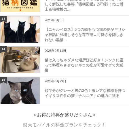
しく解説した書籍『猫柄図鑑』が刊行！ねこ博
士＆猫教授の...
13
2023年6月3日
【ニャルベロス】3つの頭をもつ猫の姿がギリシ
ャ神話に登場しそうな存在感→可愛さを隠しき
れない黒猫...
14
2025年9月11日
猫は入っちゃダメな場所ほど好き！シンクに座
って料理をさせないネコの姿が可愛すぎて大反
響
15
2020年6月29日
顔半分がグレーと黒の2色！激レアな模様を持つ
イギリス在住の猫「ナルニア」の魅力に迫る
＜お得な特典が盛りだくさん＞
楽天モバイルの料金プランをチェック！