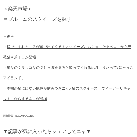
＜楽天市場＞
⇒
ブルームのスクイーズを探す
▽参考
・
指でつまむと…舌が飛び出てくる！スクイーズおもちゃ「たまペロ」から三
毛猫＆茶トラが登場
・
猫なの？ラッコなの？しっぽを握ると歌ってくれる玩具「うたって♪にゃっこ
アイランド」
・
本物の猫にはない触感が病みつきニャ♪ 猫のスクイーズ「ウィーアーザキャ
ット」からまるネコが登場
画像提供：BLOOM CO,LTD.
▼記事が気に入ったらシェアしてニャ▼