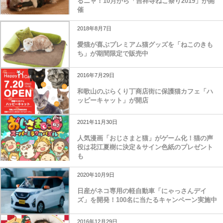
るニャ！10月から「吉祥寺ねこ祭り2019」が開
催
2018年8月7日
愛猫が喜ぶプレミアム猫グッズを「ねこのきも
ち」が期間限定で販売中
2016年7月29日
和歌山のぶらくり丁商店街に保護猫カフェ「ハ
ッピーキャット」が開店
2021年11月30日
人気漫画「おじさまと猫」がゲーム化！猫の声
役は花江夏樹に決定＆サイン色紙のプレゼント
も
2020年10月9日
日産がネコ専用の軽自動車「にゃっさんデイ
ズ」を開発！100名に当たるキャンペーン実施中
2016年12月29日