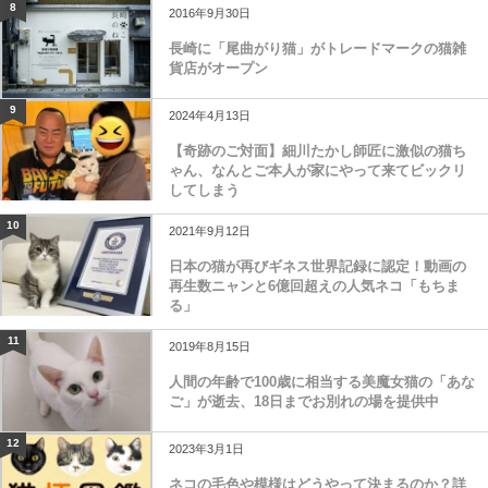
8
2016年9月30日
長崎に「尾曲がり猫」がトレードマークの猫雑
貨店がオープン
9
2024年4月13日
【奇跡のご対面】細川たかし師匠に激似の猫ち
ゃん、なんとご本人が家にやって来てビックリ
してしまう
10
2021年9月12日
日本の猫が再びギネス世界記録に認定！動画の
再生数ニャンと6億回超えの人気ネコ「もちま
る」
11
2019年8月15日
人間の年齢で100歳に相当する美魔女猫の「あな
ご」が逝去、18日までお別れの場を提供中
12
2023年3月1日
ネコの毛色や模様はどうやって決まるのか？詳