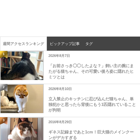
週間アクセスランキング
ピックアップ記事
タグ
1
2026年8月7日
「お前さっき◯◯したよな？」飼い主の腕にま
たがる猫ちゃん、その可愛い後ろ姿に隠れたヒ
ミツとは
2
2026年8月10日
立入禁止のキッチンに忍び込んだ猫ちゃん、単
独犯かと思ったら背後にもう1匹隠れていること
が判明
3
2016年8月29日
ギネス記録まであと1cm！巨大猫のメインクー
ンがデカすぎる