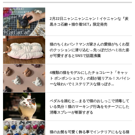
2月22日ニャンニャンニャン！イケニャンな『炭
黒ネコ石鹸＋猫巾着SET』限定発売
猫のちくわパン？マンガ家さんの愛猫がちくわ型
のクッションに潜り込む→先っぽだけハミ出た姿
が可愛すぎるとSNSで話題沸騰
4種類の猫をモデルにしたチョコレート「キャッ
ト ボンボンショコラ」の顔が超リアル！スパイシ
ーな味わいでミステリアスな猫っぽさ...
ペダルを踏むと…まるで猫のおしっこで消毒して
いる気分！猫のマーキング行為をモチーフにした
消毒スプレーが斬新すぎる
猫のお髭を可愛く飾る事でインテリアにもなる猫