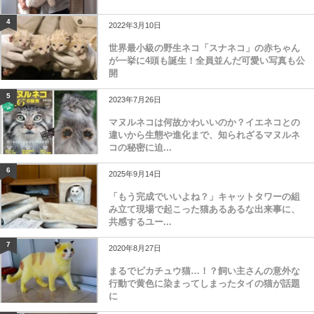
4
2022年3月10日
世界最小級の野生ネコ「スナネコ」の赤ちゃん
が一挙に4頭も誕生！全員並んだ可愛い写真も公
開
5
2023年7月26日
マヌルネコは何故かわいいのか？イエネコとの
違いから生態や進化まで、知られざるマヌルネ
コの秘密に迫...
6
2025年9月14日
「もう完成でいいよね？」キャットタワーの組
み立て現場で起こった猫あるあるな出来事に、
共感するユー...
7
2020年8月27日
まるでピカチュウ猫…！？飼い主さんの意外な
行動で黄色に染まってしまったタイの猫が話題
に