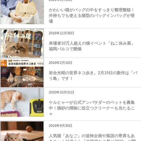
かわいい猫がバッグの中をすっきり整理整頓！
外持ちでも使える猫型のバッグインバッグが登
場
2016年12月30日
来場者10万人超えの猫イベント「ねこ休み展」
福岡パルコで開催
2016年2月16日
岩合光昭の世界ネコ歩き。2月19日の新作は「バ
リ島」です！
2020年10月31日
ケルヒャーが公式アンバサダーのペットを募集
中！猫砂の掃除に役立つクリーナーも当たるニ
ャ
2019年9月30日
人気猫「あなご」の追悼企画や落語の寄席もあ