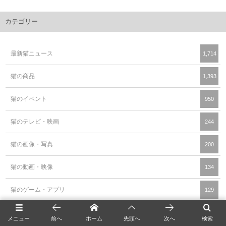
カテゴリー
最新猫ニュース
1,714
猫の商品
1,393
猫のイベント
950
猫のテレビ・映画
244
猫の画像・写真
200
猫の動画・映像
134
猫のゲーム・アプリ
129
猫カフェ
107
メニュー
前へ
ホーム
先頭へ
次へ
検索