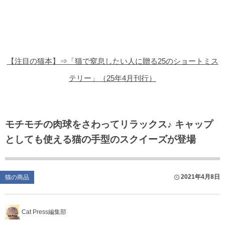
猫の商品レビュー
猫の豆知識・雑学
猫の調査データ
【注目の猫本】⇒「猫で窒息したい人に贈る25のショートミス
猫の譲渡会
テリー」（25年4月刊行）
猫の社会問題
猫のゲーム・アプリ
モチモチの肉球をさわってリラックス♪ キャップ
としても使える猫の手型のスクイーズが登場
猫のフリー写真素材
2021年4月8日
猫の商品
Cat Press編集部