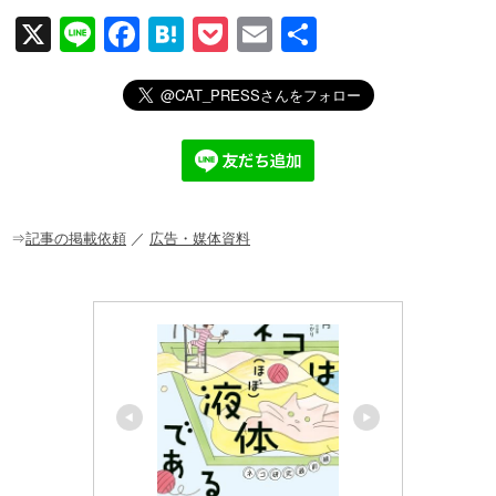
X
Li
F
H
P
E
共
n
a
at
o
m
有
e
c
e
ck
ail
e
n
et
b
a
o
o
⇒
記事の掲載依頼
／
広告・媒体資料
k