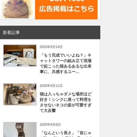
新着記事
2025年9月14日
「もう完成でいいよね？」キ
ャットタワーの組み立て現場
で起こった猫あるあるな出来
事に、共感するユー...
2025年9月11日
猫は入っちゃダメな場所ほど
好き！シンクに座って料理を
させないネコの姿が可愛すぎ
て大反響
2025年9月6日
「なんという長さ」「首にゃ