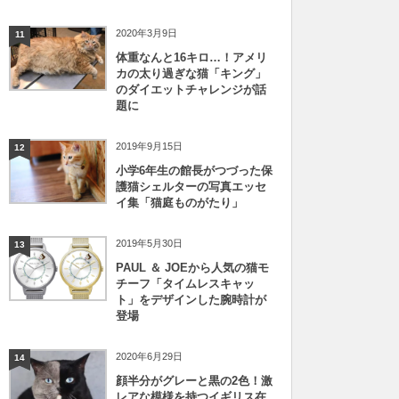
2020年3月9日
11
体重なんと16キロ…！アメリ
カの太り過ぎな猫「キング」
のダイエットチャレンジが話
題に
2019年9月15日
12
小学6年生の館長がつづった保
護猫シェルターの写真エッセ
イ集「猫庭ものがたり」
2019年5月30日
13
PAUL ＆ JOEから人気の猫モ
チーフ「タイムレスキャッ
ト」をデザインした腕時計が
登場
2020年6月29日
14
顔半分がグレーと黒の2色！激
レアな模様を持つイギリス在