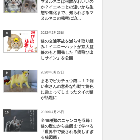
マヌルネコは何故かわいいの
か？イエネコとの違いから生
態や進化まで、知られざるマ
ヌルネコの秘密に迫...
2022年2月23日
8
猫の交通事故を減らす取り組
み！イエローハットが京大監
修のもと開発した「猫飛び出
しサイン」を公開
2020年8月27日
9
まるでピカチュウ猫…！？飼
い主さんの意外な行動で黄色
に染まってしまったタイの猫
が話題に
2020年7月25日
10
全48種類のニャンコを収録！
猫の歴史から生態まで学べる
「世界中で愛される美しすぎ
る猫図鑑」