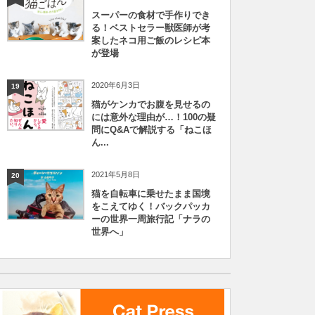
スーパーの食材で手作りでき
る！ベストセラー獣医師が考
案したネコ用ご飯のレシピ本
が登場
2020年6月3日
19
猫がケンカでお腹を見せるの
には意外な理由が…！100の疑
問にQ&Aで解説する「ねこほ
ん...
2021年5月8日
20
猫を自転車に乗せたまま国境
をこえてゆく！バックパッカ
ーの世界一周旅行記「ナラの
世界へ」