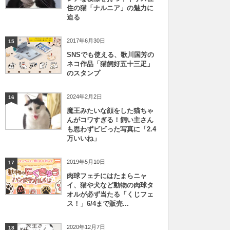
住の猫「ナルニア」の魅力に
迫る
2017年6月30日
15
SNSでも使える、歌川国芳の
ネコ作品「猫飼好五十三疋」
のスタンプ
2024年2月2日
16
魔王みたいな顔をした猫ちゃ
んがコワすぎる！飼い主さん
も思わずビビった写真に「2.4
万いいね」
2019年5月10日
17
肉球フェチにはたまらニャ
イ、猫や犬など動物の肉球タ
オルが必ず当たる「くじフェ
ス！」6/4まで販売...
2020年12月7日
18