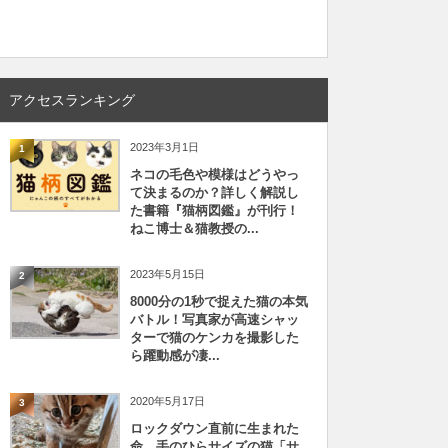
アクセスランキング
2023年3月1日
1
ネコの毛色や模様はどうやっ
て決まるのか？詳しく解説し
た書籍『猫柄図鑑』が刊行！
ねこ博士＆猫教授の...
2023年5月15日
2
8000分の1秒で捉えた猫の本気
バトル！写真家が高速シャッ
ターで猫のケンカを撮影した
ら躍動感が凄...
2020年5月17日
3
ロックダウン直前に生まれた
命、手のひらサイズの猫「サ