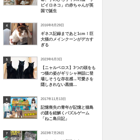
ビイロネコ」の赤ちゃんが英
国で誕生
2016年8月29日
4
ギネス記録まであと1cm！巨
大猫のメインクーンがデカす
ぎる
2023年6月3日
5
【ニャルベロス】3つの頭をも
つ猫の姿がギリシャ神話に登
場しそうな存在感→可愛さを
隠しきれない黒猫...
2017年11月13日
6
記憶喪失の青年が記憶と猫島
の謎を紐解くパズルゲーム
「ねこ島日記」
2023年7月26日
7