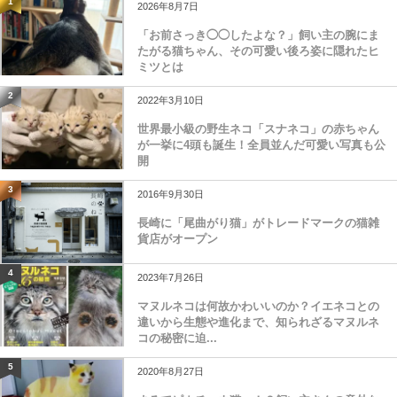
1
2026年8月7日
「お前さっき◯◯したよな？」飼い主の腕にま
たがる猫ちゃん、その可愛い後ろ姿に隠れたヒ
ミツとは
2
2022年3月10日
世界最小級の野生ネコ「スナネコ」の赤ちゃん
が一挙に4頭も誕生！全員並んだ可愛い写真も公
開
3
2016年9月30日
長崎に「尾曲がり猫」がトレードマークの猫雑
貨店がオープン
4
2023年7月26日
マヌルネコは何故かわいいのか？イエネコとの
違いから生態や進化まで、知られざるマヌルネ
コの秘密に迫...
5
2020年8月27日