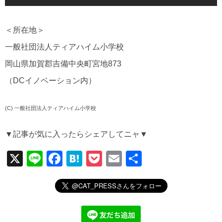
＜所在地＞
一般社団法人ティアハイム小学校
岡山県加賀郡吉備中央町宮地873
（DCイノベーション内）
(C) 一般社団法人ティアハイム小学校
▼記事が気に入ったらシェアしてニャ▼
X
Li
F
H
P
E
共
n
a
at
o
m
有
e
c
e
ck
ail
e
n
et