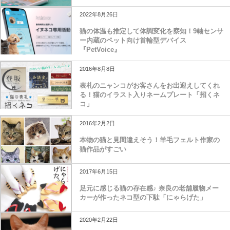
2022年8月26日
猫の体温も推定して体調変化を察知！9軸センサ
ー内蔵のペット向け首輪型デバイス
『PetVoice』
2016年8月8日
表札のニャンコがお客さんをお出迎えしてくれ
る！猫のイラスト入りネームプレート「招くネ
コ」
2016年2月2日
本物の猫と見間違えそう！羊毛フェルト作家の
猫作品がすごい
2017年6月15日
足元に感じる猫の存在感♪ 奈良の老舗履物メー
カーが作ったネコ型の下駄「にゃらげた」
2020年2月22日