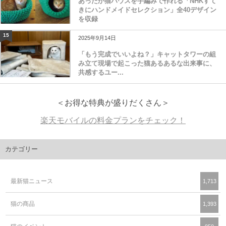
あったか猫ハウスを手編みで作れる「NHKすて
きにハンドメイドセレクション」全40デザイン
を収録
15
2025年9月14日
「もう完成でいいよね？」キャットタワーの組
み立て現場で起こった猫あるあるな出来事に、
共感するユー...
＜お得な特典が盛りだくさん＞
楽天モバイルの料金プランをチェック！
カテゴリー
最新猫ニュース
1,713
猫の商品
1,393