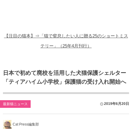
猫の商品レビュー
猫の豆知識・雑学
猫の調査データ
【注目の猫本】⇒「猫で窒息したい人に贈る25のショートミス
猫の譲渡会
テリー」（25年4月刊行）
猫の社会問題
猫のゲーム・アプリ
日本で初めて廃校を活用した犬猫保護シェルター
「ティアハイム小学校」保護猫の受け入れ開始へ
猫のフリー写真素材
2019年6月20日
最新猫ニュース
Cat Press編集部