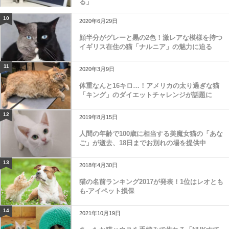
る」
10
2020年6月29日
顔半分がグレーと黒の2色！激レアな模様を持つ
イギリス在住の猫「ナルニア」の魅力に迫る
11
2020年3月9日
体重なんと16キロ…！アメリカの太り過ぎな猫
「キング」のダイエットチャレンジが話題に
12
2019年8月15日
人間の年齢で100歳に相当する美魔女猫の「あな
ご」が逝去、18日までお別れの場を提供中
13
2018年4月30日
猫の名前ランキング2017が発表！1位はレオとも
も-アイペット損保
14
2021年10月19日