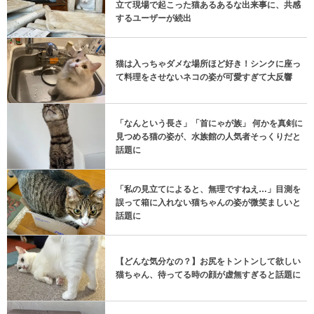
立て現場で起こった猫あるあるな出来事に、共感
するユーザーが続出
猫は入っちゃダメな場所ほど好き！シンクに座っ
て料理をさせないネコの姿が可愛すぎて大反響
「なんという長さ」「首にゃが族」 何かを真剣に
見つめる猫の姿が、水族館の人気者そっくりだと
話題に
「私の見立てによると、無理ですねえ…」目測を
誤って箱に入れない猫ちゃんの姿が微笑ましいと
話題に
【どんな気分なの？】お尻をトントンして欲しい
猫ちゃん、待ってる時の顔が虚無すぎると話題に