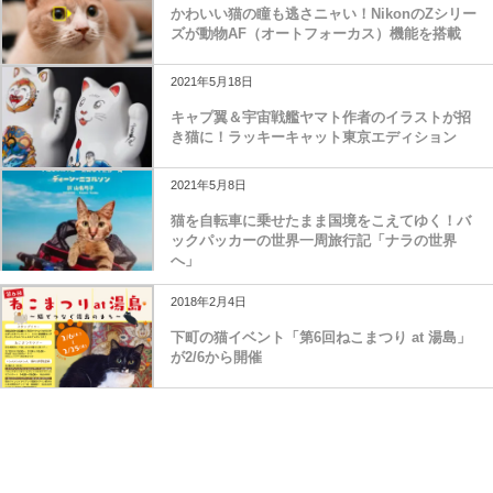
かわいい猫の瞳も逃さニャい！NikonのZシリー
ズが動物AF（オートフォーカス）機能を搭載
2021年5月18日
キャプ翼＆宇宙戦艦ヤマト作者のイラストが招
き猫に！ラッキーキャット東京エディション
2021年5月8日
猫を自転車に乗せたまま国境をこえてゆく！バ
ックパッカーの世界一周旅行記「ナラの世界
へ」
2018年2月4日
下町の猫イベント「第6回ねこまつり at 湯島」
が2/6から開催