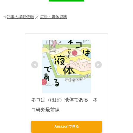
b
a
o
o
⇒
記事の掲載依頼
／
広告・媒体資料
k
ネコは（ほぼ）液体である　ネ
コ研究最前線
Amazonで見る