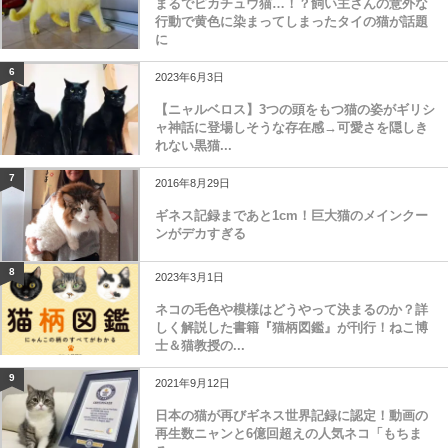
まるでピカチュウ猫…！？飼い主さんの意外な
行動で黄色に染まってしまったタイの猫が話題
に
6
2023年6月3日
【ニャルベロス】3つの頭をもつ猫の姿がギリシ
ャ神話に登場しそうな存在感→可愛さを隠しき
れない黒猫...
7
2016年8月29日
ギネス記録まであと1cm！巨大猫のメインクー
ンがデカすぎる
8
2023年3月1日
ネコの毛色や模様はどうやって決まるのか？詳
しく解説した書籍『猫柄図鑑』が刊行！ねこ博
士＆猫教授の...
9
2021年9月12日
日本の猫が再びギネス世界記録に認定！動画の
再生数ニャンと6億回超えの人気ネコ「もちま