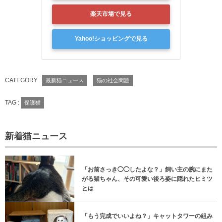
楽天市場で見る
Yahoo!ショッピングで見る
CATEGORY :
最新猫ニュース
猫の社会問題
TAG :
保護猫
新着猫ニュース
「お前さっき◯◯したよな？」飼い主の腕にまた
がる猫ちゃん、その可愛い後ろ姿に隠れたヒミツ
とは
「もう完成でいいよね？」キャットタワーの組み