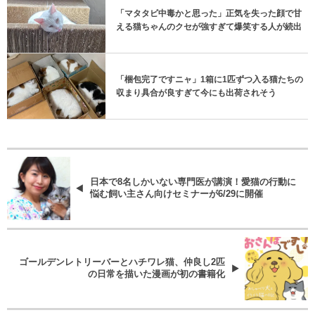
「マタタビ中毒かと思った」正気を失った顔で甘
える猫ちゃんのクセが強すぎて爆笑する人が続出
「梱包完了ですニャ」1箱に1匹ずつ入る猫たちの
収まり具合が良すぎて今にも出荷されそう
日本で8名しかいない専門医が講演！愛猫の行動に
悩む飼い主さん向けセミナーが6/29に開催
ゴールデンレトリーバーとハチワレ猫、仲良し2匹
の日常を描いた漫画が初の書籍化