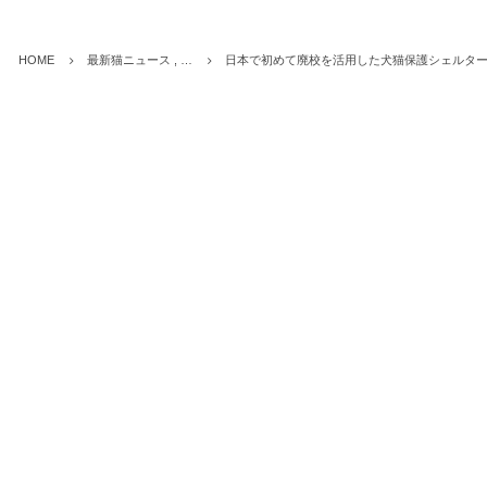
HOME
最新猫ニュース , …
日本で初めて廃校を活用した犬猫保護シェルタ