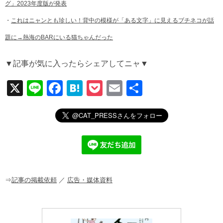
グ」2023年度版が発表
・
これはニャンとも珍しい！背中の模様が「ある文字」に見えるブチネコが話
題に→熱海のBARにいる猫ちゃんだった
▼記事が気に入ったらシェアしてニャ▼
X
Li
F
H
P
E
共
n
a
at
o
m
有
e
c
e
ck
ail
e
n
et
b
a
o
o
⇒
記事の掲載依頼
／
広告・媒体資料
k