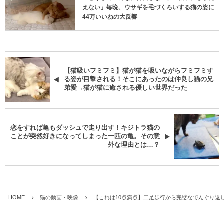
えない」毎晩、ウサギを毛づくろいする猫の姿に
44万いいねの大反響
【猫吸いフミフミ】猫が猫を吸いながらフミフミす
る姿が目撃される！そこにあったのは仲良し猫の兄
弟愛→猫が猫に癒される優しい世界だった
恋をすれば亀もダッシュで走り出す！キジトラ猫の
ことが突然好きになってしまった一匹の亀。その意
外な理由とは…？
HOME
猫の動画・映像
【これは10点満点】二足歩行から完璧なでんぐり返