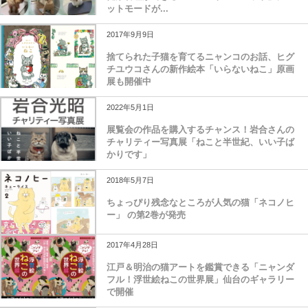
ットモードが...
2017年9月9日
捨てられた子猫を育てるニャンコのお話、ヒグ
チユウコさんの新作絵本「いらないねこ」原画
展も開催中
2022年5月1日
展覧会の作品を購入するチャンス！岩合さんの
チャリティー写真展「ねこと半世紀、いい子ば
かりです」
2018年5月7日
ちょっぴり残念なところが人気の猫「ネコノヒ
ー」 の第2巻が発売
2017年4月28日
江戸＆明治の猫アートを鑑賞できる「ニャンダ
フル！浮世絵ねこの世界展」仙台のギャラリー
で開催