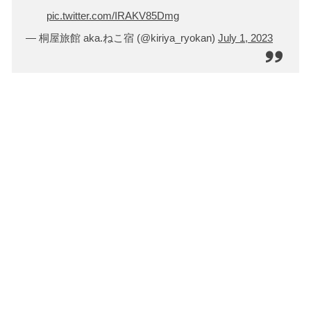
pic.twitter.com/IRAKV85Dmg
— 桐屋旅館 aka.ねこ宿 (@kiriya_ryokan)
July 1, 2023