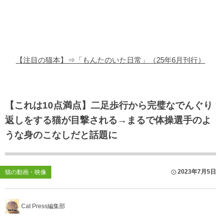
猫の商品レビュー
猫の豆知識・雑学
猫の調査データ
【注目の猫本】⇒「もんたのいた日常」（25年6月刊行）
猫の譲渡会
猫の社会問題
【これは10点満点】二足歩行から完璧なでんぐり
返しをする猫が目撃される→まるで体操選手のよ
猫のゲーム・アプリ
うな身のこなしだと話題に
猫のフリー写真素材
2023年7月5日
猫の動画・映像
Cat Press編集部