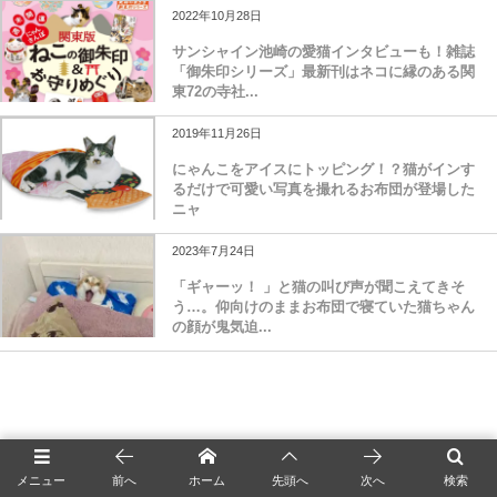
2022年10月28日
サンシャイン池崎の愛猫インタビューも！雑誌
「御朱印シリーズ」最新刊はネコに縁のある関
東72の寺社...
2019年11月26日
にゃんこをアイスにトッピング！？猫がインす
るだけで可愛い写真を撮れるお布団が登場した
ニャ
2023年7月24日
「ギャーッ！ 」と猫の叫び声が聞こえてきそ
う…。仰向けのままお布団で寝ていた猫ちゃん
の顔が鬼気迫...
メニュー
前へ
ホーム
先頭へ
次へ
検索