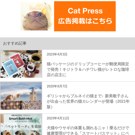
おすすめ記事
2023年4月3日
猫パッケージのドリップコーヒーが郵便局限定
で発売！キジトラ＆ハチワレ猫がレトロな珈琲
店の店主に
2020年9月7日
ギリシャからブルネイの猫まで♪ 新美敬子さん
が出会った世界の猫カレンダーが登場（2021年
版）
2023年4月11日
犬猫やウサギの体重も測れるニャ！乗るだけで
健康管理ができる「スマートバスマット」にペ