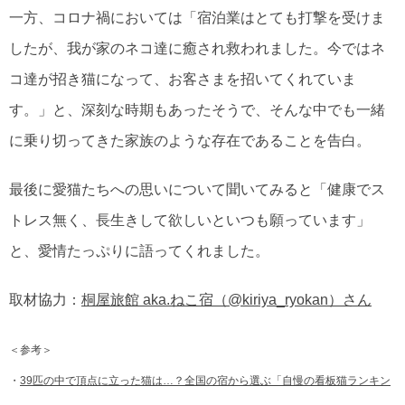
一方、コロナ禍においては「宿泊業はとても打撃を受けま
したが、我が家のネコ達に癒され救われました。今ではネ
コ達が招き猫になって、お客さまを招いてくれていま
す。」と、深刻な時期もあったそうで、そんな中でも一緒
に乗り切ってきた家族のような存在であることを告白。
最後に愛猫たちへの思いについて聞いてみると「健康でス
トレス無く、長生きして欲しいといつも願っています」
と、愛情たっぷりに語ってくれました。
取材協力：
桐屋旅館 aka.ねこ宿（@kiriya_ryokan）さん
＜参考＞
・
39匹の中で頂点に立った猫は…？全国の宿から選ぶ「自慢の看板猫ランキン