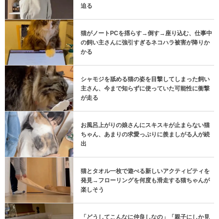
迫る
猫がノートPCを揺らす→倒す→座り込む、仕事中
の飼い主さんに強引すぎるネコハラ被害が降りか
かる
シャモジを舐める猫の姿を目撃してしまった飼い
主さん、今まで知らずに使っていた可能性に衝撃
が走る
お風呂上がりの娘さんにスキスキが止まらない猫
ちゃん、あまりの求愛っぷりに羨ましがる人が続
出
猫とタオル一枚で遊べる新しいアクティビティを
発見→フローリングを何度も滑走する猫ちゃんが
楽しそう
「どうしてこんなに仲良しなの」「親子にしか見