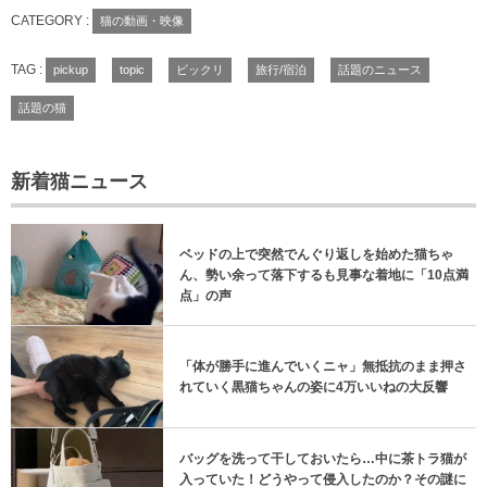
CATEGORY :
猫の動画・映像
TAG :
pickup
topic
ビックリ
旅行/宿泊
話題のニュース
話題の猫
新着猫ニュース
ベッドの上で突然でんぐり返しを始めた猫ちゃ
ん、勢い余って落下するも見事な着地に「10点満
点」の声
「体が勝手に進んでいくニャ」無抵抗のまま押さ
れていく黒猫ちゃんの姿に4万いいねの大反響
バッグを洗って干しておいたら…中に茶トラ猫が
入っていた！どうやって侵入したのか？その謎に