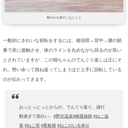
軽やかな身のこなしニャ
一般的にきれいな前転をするには、後頭部→背中→腰の順
番で床に接触させ、体のラインを丸めながら回るのが良い
とされていますが、この猫ちゃんのでんぐり返しは正にそ
れ。勢い余って跳ね返ってしまうほど上手に回転している
のが伝わってきます。
おっとっとっとからの、でんぐり返り。謎行
動過ぎて面白い。
#野沢温泉
#桐屋旅館
#ねこ温
泉
#ねこ宿
#看板猫
#ねこのいる幸せ