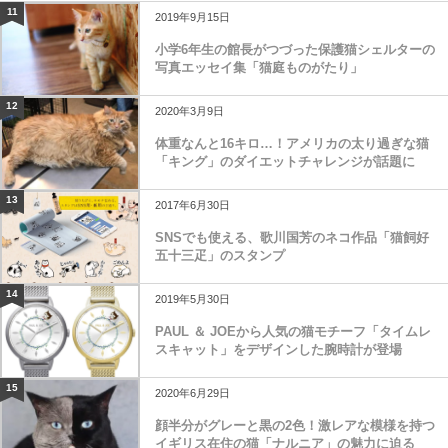
11
2019年9月15日
小学6年生の館長がつづった保護猫シェルターの
写真エッセイ集「猫庭ものがたり」
12
2020年3月9日
体重なんと16キロ…！アメリカの太り過ぎな猫
「キング」のダイエットチャレンジが話題に
13
2017年6月30日
SNSでも使える、歌川国芳のネコ作品「猫飼好
五十三疋」のスタンプ
14
2019年5月30日
PAUL ＆ JOEから人気の猫モチーフ「タイムレ
スキャット」をデザインした腕時計が登場
15
2020年6月29日
顔半分がグレーと黒の2色！激レアな模様を持つ
イギリス在住の猫「ナルニア」の魅力に迫る