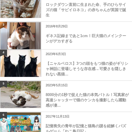
ロックダウン直前に生まれた命、手のひらサイ
ズの猫「サビイロネコ」の赤ちゃんが英国で誕
生
3
2016年8月29日
ギネス記録まであと1cm！巨大猫のメインクー
ンがデカすぎる
4
2023年6月3日
【ニャルベロス】3つの頭をもつ猫の姿がギリシ
ャ神話に登場しそうな存在感→可愛さを隠しき
れない黒猫...
5
2023年5月15日
8000分の1秒で捉えた猫の本気バトル！写真家が
高速シャッターで猫のケンカを撮影したら躍動
感が凄...
6
2017年11月13日
記憶喪失の青年が記憶と猫島の謎を紐解くパズ
ルゲーム「ねこ島日記」