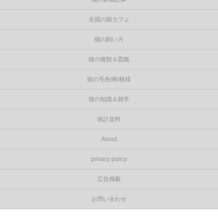
全国の猫カフェ
猫の飼い方
猫の種類＆図鑑
猫の毛色/柄/模様
猫の知識＆雑学
統計資料
About
privacy policy
広告掲載
お問い合わせ