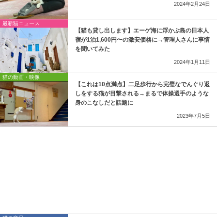
2024年2月24日
最新猫ニュース
【猫も貸し出します】エーゲ海に浮かぶ島の日本人
宿が1泊1,600円〜の激安価格に→管理人さんに事情
を聞いてみた
2024年1月11日
猫の動画・映像
【これは10点満点】二足歩行から完璧なでんぐり返
しをする猫が目撃される→まるで体操選手のような
身のこなしだと話題に
2023年7月5日