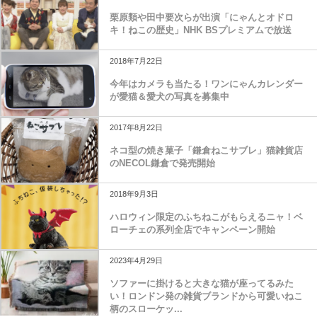
栗原類や田中要次らが出演「にゃんとオドロ
キ！ねこの歴史」NHK BSプレミアムで放送
2018年7月22日
今年はカメラも当たる！ワンにゃんカレンダー
が愛猫＆愛犬の写真を募集中
2017年8月22日
ネコ型の焼き菓子「鎌倉ねこサブレ」猫雑貨店
のNECOL鎌倉で発売開始
2018年9月3日
ハロウィン限定のふちねこがもらえるニャ！ベ
ローチェの系列全店でキャンペーン開始
2023年4月29日
ソファーに掛けると大きな猫が座ってるみた
い！ロンドン発の雑貨ブランドから可愛いねこ
柄のスローケッ...