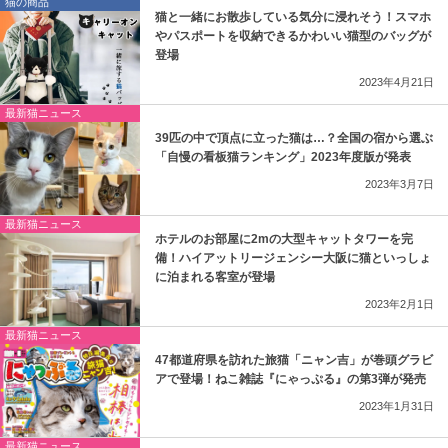
猫の商品
猫と一緒にお散歩している気分に浸れそう！スマホ
やパスポートを収納できるかわいい猫型のバッグが
登場
2023年4月21日
最新猫ニュース
39匹の中で頂点に立った猫は…？全国の宿から選ぶ
「自慢の看板猫ランキング」2023年度版が発表
2023年3月7日
最新猫ニュース
ホテルのお部屋に2mの大型キャットタワーを完
備！ハイアットリージェンシー大阪に猫といっしょ
に泊まれる客室が登場
2023年2月1日
最新猫ニュース
47都道府県を訪れた旅猫「ニャン吉」が巻頭グラビ
アで登場！ねこ雑誌『にゃっぷる』の第3弾が発売
2023年1月31日
最新猫ニュース