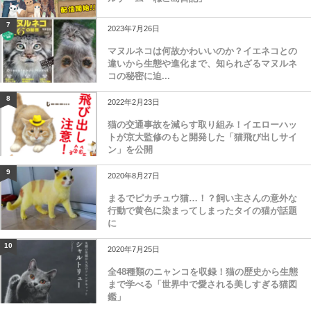
7
2023年7月26日
マヌルネコは何故かわいいのか？イエネコとの
違いから生態や進化まで、知られざるマヌルネ
コの秘密に迫...
8
2022年2月23日
猫の交通事故を減らす取り組み！イエローハッ
トが京大監修のもと開発した「猫飛び出しサイ
ン」を公開
9
2020年8月27日
まるでピカチュウ猫…！？飼い主さんの意外な
行動で黄色に染まってしまったタイの猫が話題
に
10
2020年7月25日
全48種類のニャンコを収録！猫の歴史から生態
まで学べる「世界中で愛される美しすぎる猫図
鑑」