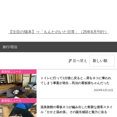
猫の商品レビュー
猫の豆知識・雑学
猫の調査データ
【注目の猫本】⇒「もんたのいた日常」（25年6月刊行）
猫の譲渡会
旅行/宿泊
猫の社会問題
並べ替え
猫のゲーム・アプリ
最新猫ニュース
猫のフリー写真素材
トイレに行って1分後に戻ると…席をネコに奪われ
てしまう事案が発生→民泊の看板猫ちゃんだった
2024年4月12日
最新猫ニュース
温泉旅館の看板ネコが編み出した斬新な接客スタイ
ル「かかと温め係」 その誕生秘話と魅力に迫る