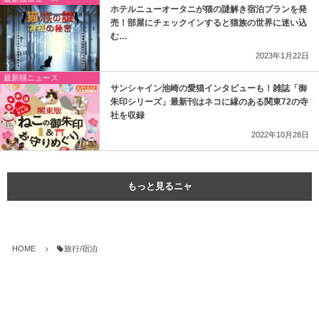
ホテルニューオータニが猫の謎解き宿泊プランを発
売！部屋にチェックインすると猫族の世界に迷い込
む…
2023年1月22日
最新猫ニュース
サンシャイン池崎の愛猫インタビューも！雑誌「御
朱印シリーズ」最新刊はネコに縁のある関東72の寺
社を収録
2022年10月28日
もっと見るニャ
HOME
旅行/宿泊