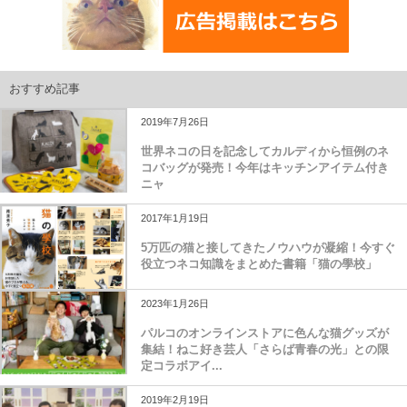
おすすめ記事
2019年7月26日
世界ネコの日を記念してカルディから恒例のネ
コバッグが発売！今年はキッチンアイテム付き
ニャ
2017年1月19日
5万匹の猫と接してきたノウハウが凝縮！今すぐ
役立つネコ知識をまとめた書籍「猫の學校」
2023年1月26日
パルコのオンラインストアに色んな猫グッズが
集結！ねこ好き芸人「さらば青春の光」との限
定コラボアイ...
2019年2月19日