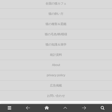
全国の猫カフェ
猫の飼い方
猫の種類＆図鑑
猫の毛色/柄/模様
猫の知識＆雑学
統計資料
About
privacy policy
広告掲載
お問い合わせ
©
2026
Cat Press（キャットプレス）
.