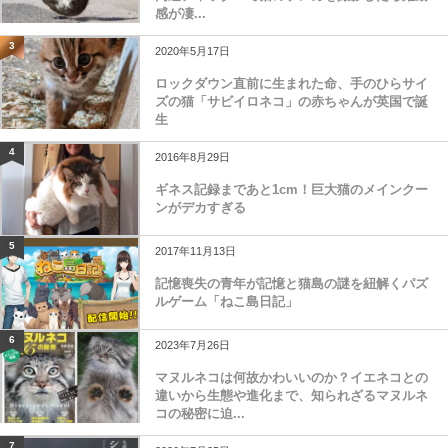
感が凄...
3
2020年5月17日
ロックダウン直前に生まれた命、手のひらサイ
ズの猫「サビイロネコ」の赤ちゃんが英国で誕
生
4
2016年8月29日
ギネス記録まであと1cm！巨大猫のメインクー
ンがデカすぎる
5
2017年11月13日
記憶喪失の青年が記憶と猫島の謎を紐解くパズ
ルゲーム「ねこ島日記」
6
2023年7月26日
マヌルネコは何故かわいいのか？イエネコとの
違いから生態や進化まで、知られざるマヌルネ
コの秘密に迫...
7