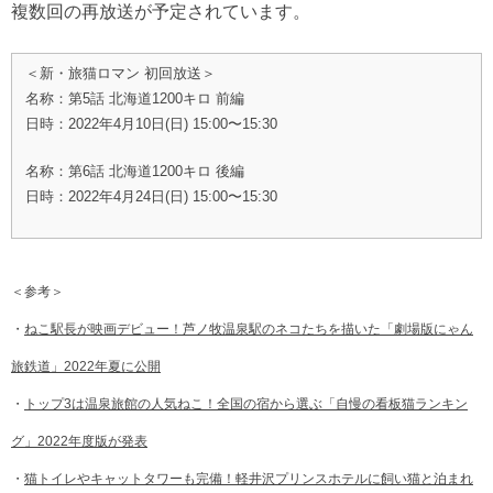
複数回の再放送が予定されています。
＜新・旅猫ロマン 初回放送＞
名称：第5話 北海道1200キロ 前編
日時：2022年4月10日(日) 15:00〜15:30
名称：第6話 北海道1200キロ 後編
日時：2022年4月24日(日) 15:00〜15:30
＜参考＞
・
ねこ駅長が映画デビュー！芦ノ牧温泉駅のネコたちを描いた「劇場版にゃん
旅鉄道」2022年夏に公開
・
トップ3は温泉旅館の人気ねこ！全国の宿から選ぶ「自慢の看板猫ランキン
グ」2022年度版が発表
・
猫トイレやキャットタワーも完備！軽井沢プリンスホテルに飼い猫と泊まれ