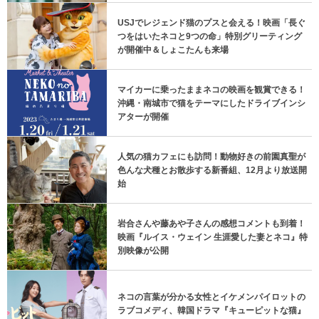
USJでレジェンド猫のプスと会える！映画「長ぐ
つをはいたネコと9つの命」特別グリーティング
が開催中＆しょこたんも来場
マイカーに乗ったままネコの映画を観賞できる！
沖縄・南城市で猫をテーマにしたドライブインシ
アターが開催
人気の猫カフェにも訪問！動物好きの前園真聖が
色んな犬種とお散歩する新番組、12月より放送開
始
岩合さんや藤あや子さんの感想コメントも到着！
映画『ルイス・ウェイン 生涯愛した妻とネコ』特
別映像が公開
ネコの言葉が分かる女性とイケメンパイロットの
ラブコメディ、韓国ドラマ『キューピットな猫』