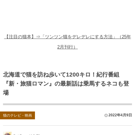
猫の商品レビュー
猫の豆知識・雑学
猫の調査データ
【注目の猫本】⇒「ツンツン猫をデレデレにする方法」（25年
猫の譲渡会
2月刊行）
猫の社会問題
猫のゲーム・アプリ
北海道で猫を訪ね歩いて1200キロ！紀行番組
『新・旅猫ロマン』の最新話は乗馬するネコも登
猫のフリー写真素材
場
2022年4月9日
猫のテレビ・映画