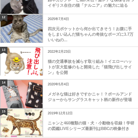
イギリス在住の猫「ナルニア」の魅力に迫る
12
2025年7月4日
四次元ポケットから何か出てきそう！お腹に手
をしまい込んだ猫ちゃんの奇抜なポーズに3.7万
いいねの...
13
2022年2月23日
猫の交通事故を減らす取り組み！イエローハッ
トが京大監修のもと開発した「猫飛び出しサイ
ン」を公開
14
2020年5月4日
メガネな猫は好きですかニャ！？ポールアンド
ジョーからサングラスキャット柄の新作が登場
15
2019年12月12日
ニャンと460種類の猫・犬・小動物を収録！学研
の図鑑LIVEシリーズ最新刊はBBCの映像付き