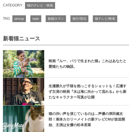
CATEGORY :
猫のテレビ・映画
TAG :
pickup
topic
旅猫ロマン
旅行/宿泊
猫テレビ/映画
新着猫ニュース
映画『ルー、パリで生まれた猫』これはあなたと
愛猫たちの物語。
生瀬勝久が子猫を抱っこするショットも！広瀬す
ず主演の映画『水は海に向かって流れる』から新
たなキャラクター写真が公開
猫の渋い声を演じているのは…声優の津田健次
郎！液体カロリーメイトの新テレビCMが放送開
始、主演は女優の松本若菜