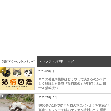
週間アクセスランキング
ピックアップ記事
タグ
1
2023年3月1日
ネコの毛色や模様はどうやって決まるのか？詳
しく解説した書籍『猫柄図鑑』が刊行！ねこ博
士＆猫教授の...
2
2023年5月15日
8000分の1秒で捉えた猫の本気バトル！写真家が
高速シャッターで猫のケンカを撮影したら躍動