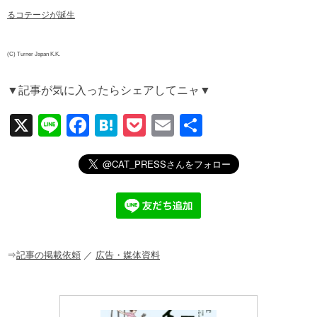
るコテージが誕生
(C) Turner Japan K.K.
▼記事が気に入ったらシェアしてニャ▼
X
Li
F
H
P
E
共
n
a
at
o
m
有
e
c
e
ck
ail
e
n
et
b
a
o
o
⇒
記事の掲載依頼
／
広告・媒体資料
k