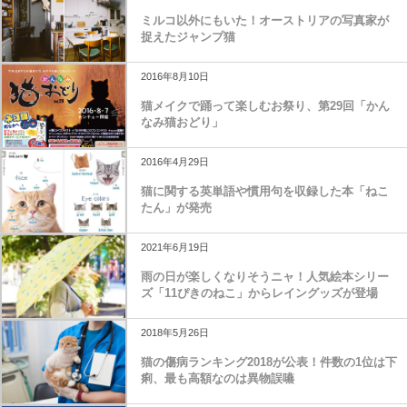
ミルコ以外にもいた！オーストリアの写真家が
捉えたジャンプ猫
2016年8月10日
猫メイクで踊って楽しむお祭り、第29回「かん
なみ猫おどり」
2016年4月29日
猫に関する英単語や慣用句を収録した本「ねこ
たん」が発売
2021年6月19日
雨の日が楽しくなりそうニャ！人気絵本シリー
ズ「11ぴきのねこ」からレイングッズが登場
2018年5月26日
猫の傷病ランキング2018が公表！件数の1位は下
痢、最も高額なのは異物誤嚥