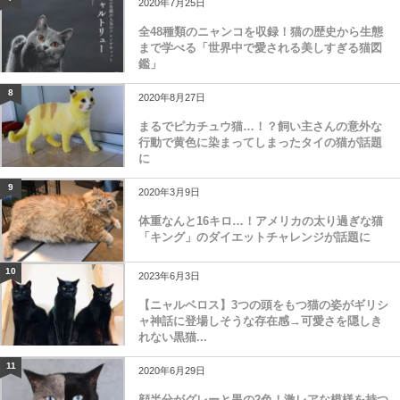
2020年7月25日
全48種類のニャンコを収録！猫の歴史から生態
まで学べる「世界中で愛される美しすぎる猫図
鑑」
8
2020年8月27日
まるでピカチュウ猫…！？飼い主さんの意外な
行動で黄色に染まってしまったタイの猫が話題
に
9
2020年3月9日
体重なんと16キロ…！アメリカの太り過ぎな猫
「キング」のダイエットチャレンジが話題に
10
2023年6月3日
【ニャルベロス】3つの頭をもつ猫の姿がギリシ
ャ神話に登場しそうな存在感→可愛さを隠しき
れない黒猫...
11
2020年6月29日
顔半分がグレーと黒の2色！激レアな模様を持つ