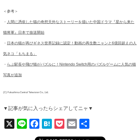
＜参考＞
・
人間に憑依した猫の奇想天外なストーリーを描いた中国ドラマ『星から来た
猫将軍』日本で放送開始
・
日本の猫が再びギネス世界記録に認定！動画の再生数ニャンと6億回超えの人
気ネコ「もちまる」
・
らぶ駅長や飛び猫がパズルに！Nintendo Switch用のパズルゲームに人気の猫
写真が追加
(C) Fukushima Central Television Co., Ltd.
▼記事が気に入ったらシェアしてニャ▼
X
Li
F
H
P
E
共
n
a
at
o
m
有