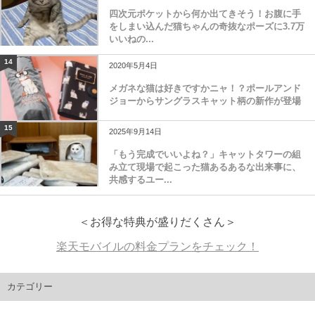
四次元ポケットから何か出てきそう！お腹に手
をしまい込んだ猫ちゃんの奇抜なポーズに3.7万
いいねの...
14
2020年5月4日
メガネな猫は好きですかニャ！？ポールアンド
ジョーからサングラスキャット柄の新作が登場
15
2025年9月14日
「もう完成でいいよね？」キャットタワーの組
み立て現場で起こった猫あるあるな出来事に、
共感するユー...
＜お得な特典が盛りだくさん＞
楽天モバイルの料金プランをチェック！
カテゴリー