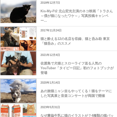
2018年12月7日
Kis-My-Ft2 北山宏光主演のネコ映画「トラさん
～僕が猫になったワケ～」写真投稿キャンペ
ー...
2017年11月24日
猫と酔える12の名店を収録、猫と呑み助 東京
「猫呑み」のススメ
2021年12月4日
佐渡島で犬猫とスローライフ送る人気の
YouTuber「タイピー日記」初のフォトブックが
登場
2020年1月14日
あの旅猫ニャン吉もやってくる！猫をテーマに
した写真展と音楽コンサートが両国で開催
2023年5月31日
なぜ農協牛乳に猫のイラストが？4種類の猫パッ