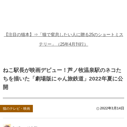
猫の商品レビュー
猫の豆知識・雑学
猫の調査データ
【注目の猫本】⇒「猫で窒息したい人に贈る25のショートミス
猫の譲渡会
テリー」（25年4月刊行）
猫の社会問題
猫のゲーム・アプリ
ねこ駅長が映画デビュー！芦ノ牧温泉駅のネコた
ちを描いた「劇場版にゃん旅鉄道」2022年夏に公
猫のフリー写真素材
開
2022年3月14日
猫のテレビ・映画