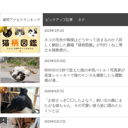
週間アクセスランキング
ピックアップ記事
タグ
1
2023年3月1日
ネコの毛色や模様はどうやって決まるのか？詳
しく解説した書籍『猫柄図鑑』が刊行！ねこ博
士＆猫教授の...
2
2023年5月15日
8000分の1秒で捉えた猫の本気バトル！写真家が
高速シャッターで猫のケンカを撮影したら躍動
感が凄...
3
2026年8月7日
「お前さっき◯◯したよな？」飼い主の腕にま
たがる猫ちゃん、その可愛い後ろ姿に隠れたヒ
ミツとは
4
2020年5月17日