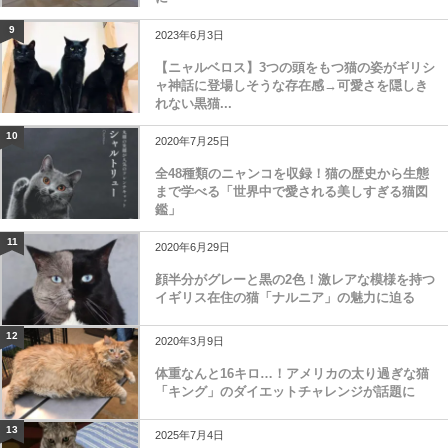
9
2023年6月3日
【ニャルベロス】3つの頭をもつ猫の姿がギリシ
ャ神話に登場しそうな存在感→可愛さを隠しき
れない黒猫...
10
2020年7月25日
全48種類のニャンコを収録！猫の歴史から生態
まで学べる「世界中で愛される美しすぎる猫図
鑑」
11
2020年6月29日
顔半分がグレーと黒の2色！激レアな模様を持つ
イギリス在住の猫「ナルニア」の魅力に迫る
12
2020年3月9日
体重なんと16キロ…！アメリカの太り過ぎな猫
「キング」のダイエットチャレンジが話題に
13
2025年7月4日