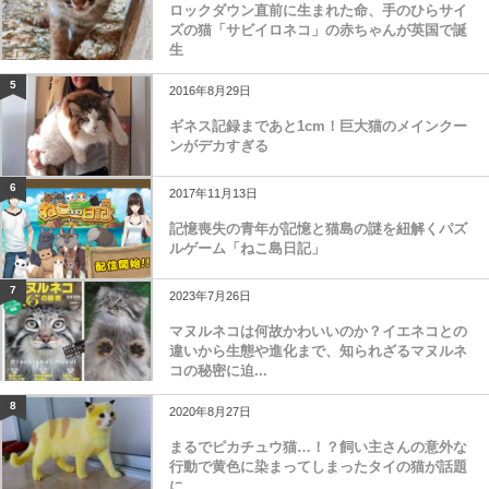
ロックダウン直前に生まれた命、手のひらサイ
ズの猫「サビイロネコ」の赤ちゃんが英国で誕
生
5
2016年8月29日
ギネス記録まであと1cm！巨大猫のメインクー
ンがデカすぎる
6
2017年11月13日
記憶喪失の青年が記憶と猫島の謎を紐解くパズ
ルゲーム「ねこ島日記」
7
2023年7月26日
マヌルネコは何故かわいいのか？イエネコとの
違いから生態や進化まで、知られざるマヌルネ
コの秘密に迫...
8
2020年8月27日
まるでピカチュウ猫…！？飼い主さんの意外な
行動で黄色に染まってしまったタイの猫が話題
に