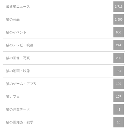
最新猫ニュース
1,713
猫の商品
1,393
猫のイベント
950
猫のテレビ・映画
244
猫の画像・写真
200
猫の動画・映像
134
猫のゲーム・アプリ
129
猫カフェ
107
猫の調査データ
41
猫の豆知識・雑学
16