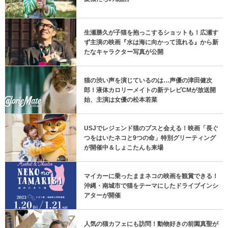
生瀬勝久が子猫を抱っこするショットも！広瀬す
ず主演の映画『水は海に向かって流れる』から新
たなキャラクター写真が公開
猫の渋い声を演じているのは…声優の津田健次
郎！液体カロリーメイトの新テレビCMが放送開
始、主演は女優の松本若菜
USJでレジェンド猫のプスと会える！映画「長ぐ
つをはいたネコと9つの命」特別グリーティング
が開催中＆しょこたんも来場
マイカーに乗ったままネコの映画を観賞できる！
沖縄・南城市で猫をテーマにしたドライブインシ
アターが開催
人気の猫カフェにも訪問！動物好きの前園真聖が