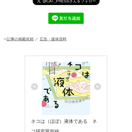
e
c
e
ck
ail
e
n
et
b
a
o
o
⇒
記事の掲載依頼
／
広告・媒体資料
k
ネコは（ほぼ）液体である　ネ
コ研究最前線