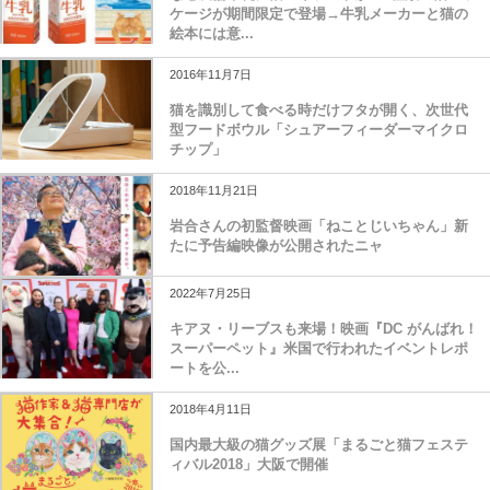
ケージが期間限定で登場→牛乳メーカーと猫の
絵本には意...
2016年11月7日
猫を識別して食べる時だけフタが開く、次世代
型フードボウル「シュアーフィーダーマイクロ
チップ」
2018年11月21日
岩合さんの初監督映画「ねことじいちゃん」新
たに予告編映像が公開されたニャ
2022年7月25日
キアヌ・リーブスも来場！映画『DC がんばれ！
スーパーペット』米国で行われたイベントレポ
ートを公...
2018年4月11日
国内最大級の猫グッズ展「まるごと猫フェステ
ィバル2018」大阪で開催