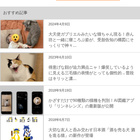
おすすめ記事
2024年4月9日
大天使ガブリエルみたいな猫ちゃん現る！赤ん
坊と一緒に寝ころぶ姿が、受胎告知の構図にそ
っくりで神々...
2023年6月10日
得意げな顔が迫力満点ニャ！爆笑しているよう
に見える三毛猫の表情がとっても個性的→普段
はキリッと凛...
2018年9月19日
かざすだけで90種類の猫種を判別！AI図鑑アプ
リ「リンネレンズ」の最新版が公開
2018年6月7日
大切な友人と呑み交わす日本酒「酒を売る犬 酒
を造る猫」の新作が登場