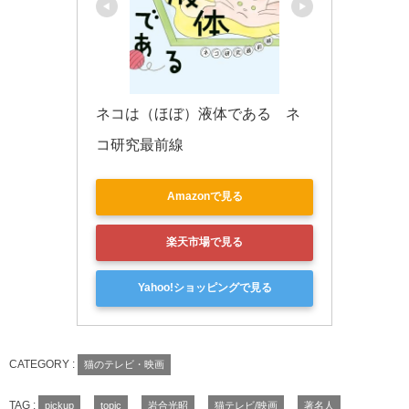
ネコは（ほぼ）液体である　ネ
コ研究最前線
Amazonで見る
楽天市場で見る
Yahoo!ショッピングで見る
CATEGORY :
猫のテレビ・映画
TAG :
pickup
topic
岩合光昭
猫テレビ/映画
著名人