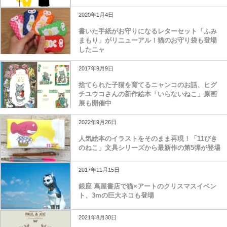
2020年1月4日
書いた手紙がお守りになるレターセット「ふみ
まもり」がリニューアル！猫のお守り袋も登場
したニャ
2017年9月9日
捨てられた子猫を育てるニャンコのお話、ヒグ
チユウコさんの新作絵本「いらないねこ」原画
展も開催中
2022年9月26日
人気絵本のイラストをそのまま再現！「11ぴき
のねこ」文具シリーズから最新作の第5弾が登場
2017年11月15日
銀座 蔦屋書店で猫×アートのクリスマスイベン
ト、3mの巨大ネコも登場
2021年8月30日