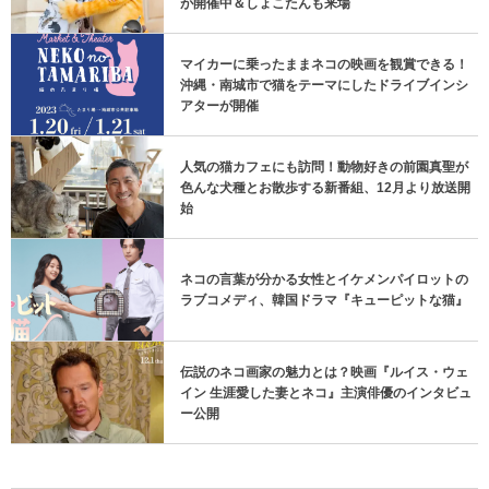
が開催中＆しょこたんも来場
マイカーに乗ったままネコの映画を観賞できる！
沖縄・南城市で猫をテーマにしたドライブインシ
アターが開催
人気の猫カフェにも訪問！動物好きの前園真聖が
色んな犬種とお散歩する新番組、12月より放送開
始
ネコの言葉が分かる女性とイケメンパイロットの
ラブコメディ、韓国ドラマ『キューピットな猫』
伝説のネコ画家の魅力とは？映画『ルイス・ウェ
イン 生涯愛した妻とネコ』主演俳優のインタビュ
ー公開