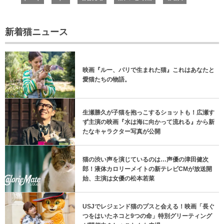
新着猫ニュース
映画『ルー、パリで生まれた猫』これはあなたと
愛猫たちの物語。
生瀬勝久が子猫を抱っこするショットも！広瀬す
ず主演の映画『水は海に向かって流れる』から新
たなキャラクター写真が公開
猫の渋い声を演じているのは…声優の津田健次
郎！液体カロリーメイトの新テレビCMが放送開
始、主演は女優の松本若菜
USJでレジェンド猫のプスと会える！映画「長ぐ
つをはいたネコと9つの命」特別グリーティング