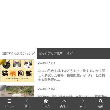
週間アクセスランキング
ピックアップ記事
タグ
1
2023年3月1日
ネコの毛色や模様はどうやって決まるのか？詳
しく解説した書籍『猫柄図鑑』が刊行！ねこ博
士＆猫教授の...
2
2023年5月15日
8000分の1秒で捉えた猫の本気バトル！写真家が
高速シャッターで猫のケンカを撮影したら躍動
感が凄...
メニュー
前へ
ホーム
先頭へ
次へ
検索