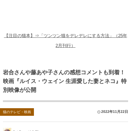
猫の商品レビュー
猫の豆知識・雑学
猫の調査データ
【注目の猫本】⇒「ツンツン猫をデレデレにする方法」（25年
猫の譲渡会
2月刊行）
猫の社会問題
猫のゲーム・アプリ
岩合さんや藤あや子さんの感想コメントも到着！
映画『ルイス・ウェイン 生涯愛した妻とネコ』特
猫のフリー写真素材
別映像が公開
2022年11月22日
猫のテレビ・映画