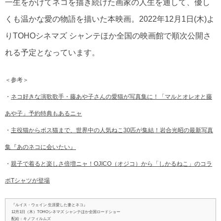
一生をかけてネコを描き続けた画家の人生を通して、優し
くも温かな愛の物語を描いた本映画。2022年12月1日(木)よ
りTOHOシネマズ シャンテほか全国の映画館で順次公開さ
れる予定となっています。
＜参考＞
・
ネコ好きな演歌歌手・藤あや子さんの愛猫が写真集に！「マルとオレオと藤
あや子」予約特典もあるニャ
・
主役猫からボス猫まで、世界中の人気ねこ30匹が集結！岩合光昭の最新写真
集『あのネコに会いたい』
・
親子で着ると楽しさ倍増ニャ！OJICO（オジコ）から「しかるねこ」のコラ
ボTシャツが登場
『ルイス・ウェイン 生涯愛した妻とネコ』
12月1日（木）TOHOシネマズ シャンテほか全国ロードショー
配給：キノフィルムズ