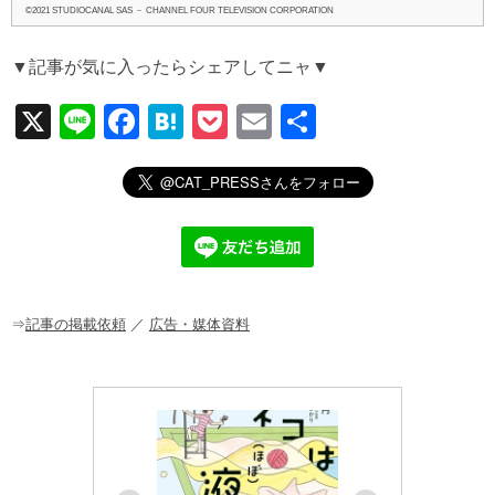
©2021 STUDIOCANAL SAS － CHANNEL FOUR TELEVISION CORPORATION
▼記事が気に入ったらシェアしてニャ▼
X
Li
F
H
P
E
共
n
a
at
o
m
有
e
c
e
ck
ail
e
n
et
b
a
o
o
⇒
記事の掲載依頼
／
広告・媒体資料
k