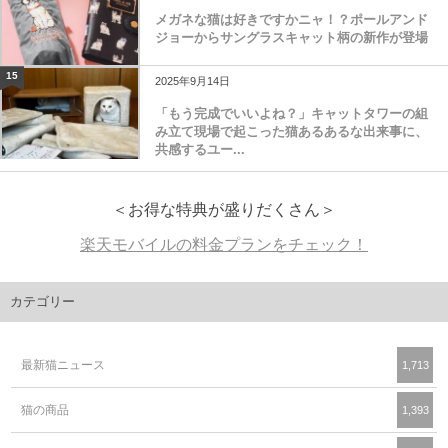
メガネな猫は好きですかニャ！？ポールアンド
ジョーからサングラスキャット柄の新作が登場
15
2025年9月14日
「もう完成でいいよね？」キャットタワーの組
み立て現場で起こった猫あるあるな出来事に、
共感するユー...
＜お得な特典が盛りだくさん＞
楽天モバイルの料金プランをチェック！
カテゴリー
最新猫ニュース
1,713
猫の商品
1,393