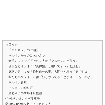
＜目次＞
・「マルオレ」のご紹介
・マルオレからのごあいさつ
・奇跡のツインズ「それを人は〝マルオレ〟と言う」
・優美なるオレオ「〝美神猫〟と書いてオレオと読む」
・魅惑の男、マル「絶対自分の事、人間だと思ってるでしょ」
・匠たちのリフォーム術「顔とやってることが合ってないのよ」
・マルオレ食堂
・マルオレの独り言
・藤あや子のマルオレ観察
① 性格の違いすぎる双子
② stay homeを救ってくれた２人