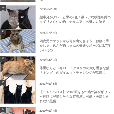
10
2020年6月29日
顔半分がグレーと黒の2色！激レアな模様を持つ
イギリス在住の猫「ナルニア」の魅力に迫る
11
2025年7月4日
四次元ポケットから何か出てきそう！お腹に手
をしまい込んだ猫ちゃんの奇抜なポーズに3.7万
いいねの...
12
2020年3月9日
体重なんと16キロ…！アメリカの太り過ぎな猫
「キング」のダイエットチャレンジが話題に
13
2023年6月3日
【ニャルベロス】3つの頭をもつ猫の姿がギリシ
ャ神話に登場しそうな存在感→可愛さを隠しき
れない黒猫...
14
2020年5月4日