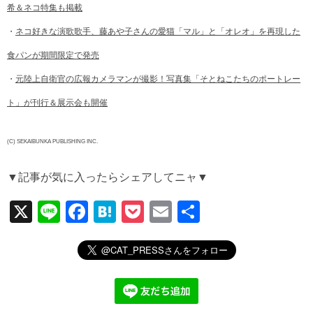
希＆ネコ特集も掲載
・
ネコ好きな演歌歌手、藤あや子さんの愛猫「マル」と「オレオ」を再現した
食パンが期間限定で発売
・
元陸上自衛官の広報カメラマンが撮影！写真集「そとねこたちのポートレー
ト」が刊行＆展示会も開催
(C) SEKAIBUNKA PUBLISHING INC.
▼記事が気に入ったらシェアしてニャ▼
X
Li
F
H
P
E
共
n
a
at
o
m
有
e
c
e
ck
ail
e
n
et
b
a