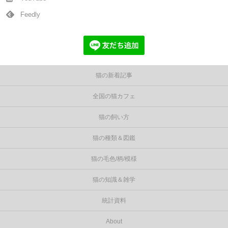
Feedly
猫の新着記事
全国の猫カフェ
猫の飼い方
猫の種類＆図鑑
猫の毛色/柄/模様
猫の知識＆雑学
統計資料
About