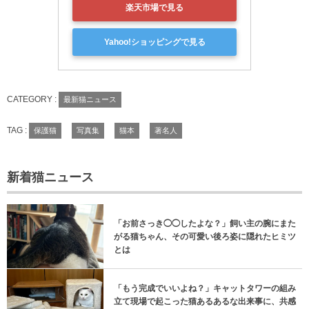
楽天市場で見る
Yahoo!ショッピングで見る
CATEGORY :
最新猫ニュース
TAG :
保護猫
写真集
猫本
著名人
新着猫ニュース
「お前さっき◯◯したよな？」飼い主の腕にまた
がる猫ちゃん、その可愛い後ろ姿に隠れたヒミツ
とは
「もう完成でいいよね？」キャットタワーの組み
立て現場で起こった猫あるあるな出来事に、共感