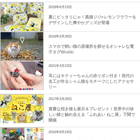
2018年6月13日
夏にピッタリにゃ！黒猫ジジ×レモンフラワーを
デザインした爽やかグッズが登場
2016年3月28日
スマホで飼い猫の居場所を探せるオシャレな電
子タグWistiki
2021年3月23日
耳にはキティーちゃんの赤リボン付き！現代の
名工が作るシャム猫をモチーフにしたアクセサ
リー
2017年3月28日
貴重な招き猫も展示＆プレゼント！世界中の珍
しい猫と触れ合える「ふれあい ねこ展」下関で
開催
2016年8月24日