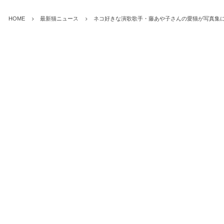
HOME
最新猫ニュース
ネコ好きな演歌歌手・藤あや子さんの愛猫が写真集