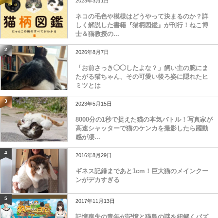
2023年3月1日
ネコの毛色や模様はどうやって決まるのか？詳
しく解説した書籍『猫柄図鑑』が刊行！ねこ博
士＆猫教授の...
2
2026年8月7日
「お前さっき◯◯したよな？」飼い主の腕にま
たがる猫ちゃん、その可愛い後ろ姿に隠れたヒ
ミツとは
3
2023年5月15日
8000分の1秒で捉えた猫の本気バトル！写真家が
高速シャッターで猫のケンカを撮影したら躍動
感が凄...
4
2016年8月29日
ギネス記録まであと1cm！巨大猫のメインクー
ンがデカすぎる
5
2017年11月13日
記憶喪失の青年が記憶と猫島の謎を紐解くパズ