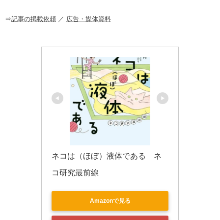
o
o
⇒
記事の掲載依頼
／
広告・媒体資料
k
ネコは（ほぼ）液体である　ネ
コ研究最前線
Amazonで見る