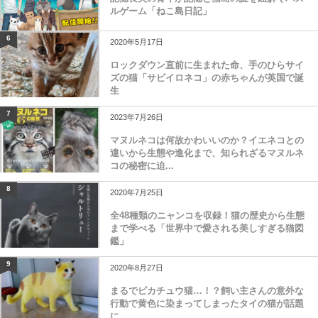
ルゲーム「ねこ島日記」
6
2020年5月17日
ロックダウン直前に生まれた命、手のひらサイ
ズの猫「サビイロネコ」の赤ちゃんが英国で誕
生
7
2023年7月26日
マヌルネコは何故かわいいのか？イエネコとの
違いから生態や進化まで、知られざるマヌルネ
コの秘密に迫...
8
2020年7月25日
全48種類のニャンコを収録！猫の歴史から生態
まで学べる「世界中で愛される美しすぎる猫図
鑑」
9
2020年8月27日
まるでピカチュウ猫…！？飼い主さんの意外な
行動で黄色に染まってしまったタイの猫が話題
に