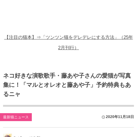
猫の商品レビュー
猫の豆知識・雑学
猫の調査データ
【注目の猫本】⇒「ツンツン猫をデレデレにする方法」（25年
猫の譲渡会
2月刊行）
猫の社会問題
猫のゲーム・アプリ
ネコ好きな演歌歌手・藤あや子さんの愛猫が写真
集に！「マルとオレオと藤あや子」予約特典もあ
猫のフリー写真素材
るニャ
2020年11月18日
最新猫ニュース