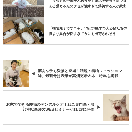
「マタタビ中毒かと思った」正気を失った顔で甘
える猫ちゃんのクセが強すぎて爆笑する人が続出
「梱包完了ですニャ」1箱に1匹ずつ入る猫たちの
収まり具合が良すぎて今にも出荷されそう
藤あや子も愛猫と登場！話題の着物ファッション
誌、最新号は表紙が高畑充希＆ネコ特集も掲載
お家でできる愛猫のデンタルケア！ねこ専門医・服
部幸獣医師のWEBセミナーが11/28に開催