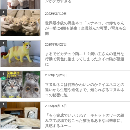
ンがデカすぎる
4
2022年3月10日
世界最小級の野生ネコ「スナネコ」の赤ちゃん
が一挙に4頭も誕生！全員並んだ可愛い写真も公
開
5
2020年8月27日
まるでピカチュウ猫…！？飼い主さんの意外な
行動で黄色に染まってしまったタイの猫が話題
に
6
2023年7月26日
マヌルネコは何故かわいいのか？イエネコとの
違いから生態や進化まで、知られざるマヌルネ
コの秘密に迫...
7
2025年9月14日
「もう完成でいいよね？」キャットタワーの組
み立て現場で起こった猫あるあるな出来事に、
共感するユー...