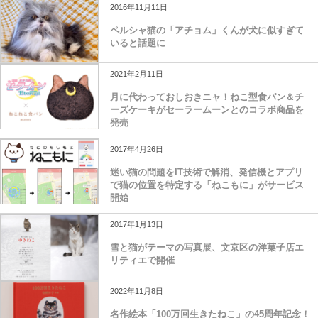
2016年11月11日
ペルシャ猫の「アチョム」くんが犬に似すぎて
いると話題に
2021年2月11日
月に代わっておしおきニャ！ねこ型食パン＆チ
ーズケーキがセーラームーンとのコラボ商品を
発売
2017年4月26日
迷い猫の問題をIT技術で解消、発信機とアプリ
で猫の位置を特定する「ねこもに」がサービス
開始
2017年1月13日
雪と猫がテーマの写真展、文京区の洋菓子店エ
リティエで開催
2022年11月8日
名作絵本「100万回生きたねこ」の45周年記念！