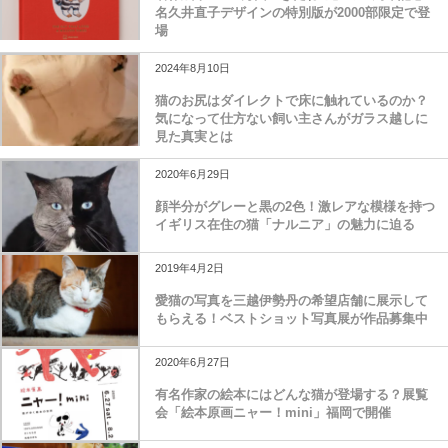
名久井直子デザインの特別版が2000部限定で登
場
2024年8月10日
猫のお尻はダイレクトで床に触れているのか？
気になって仕方ない飼い主さんがガラス越しに
見た真実とは
2020年6月29日
顔半分がグレーと黒の2色！激レアな模様を持つ
イギリス在住の猫「ナルニア」の魅力に迫る
2019年4月2日
愛猫の写真を三越伊勢丹の希望店舗に展示して
もらえる！ベストショット写真展が作品募集中
2020年6月27日
有名作家の絵本にはどんな猫が登場する？展覧
会「絵本原画ニャー！mini」福岡で開催