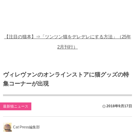
猫の商品レビュー
猫の豆知識・雑学
猫の調査データ
【注目の猫本】⇒「ツンツン猫をデレデレにする方法」（25年
猫の譲渡会
2月刊行）
猫の社会問題
猫のゲーム・アプリ
ヴィレヴァンのオンラインストアに猫グッズの特
集コーナーが出現
猫のフリー写真素材
2018年9月17日
最新猫ニュース
Cat Press編集部