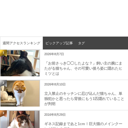
週間アクセスランキング
ピックアップ記事
タグ
1
2026年8月7日
「お前さっき◯◯したよな？」飼い主の腕にま
たがる猫ちゃん、その可愛い後ろ姿に隠れたヒ
ミツとは
2
2026年8月10日
立入禁止のキッチンに忍び込んだ猫ちゃん、単
独犯かと思ったら背後にもう1匹隠れていること
が判明
3
2016年8月29日
ギネス記録まであと1cm！巨大猫のメインクー