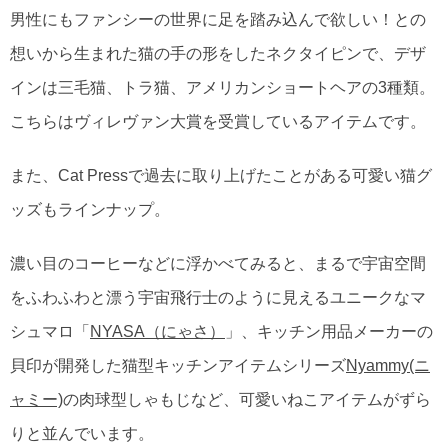
男性にもファンシーの世界に足を踏み込んで欲しい！との
想いから生まれた猫の手の形をしたネクタイピンで、デザ
インは三毛猫、トラ猫、アメリカンショートヘアの3種類。
こちらはヴィレヴァン大賞を受賞しているアイテムです。
また、Cat Pressで過去に取り上げたことがある可愛い猫グ
ッズもラインナップ。
濃い目のコーヒーなどに浮かべてみると、まるで宇宙空間
をふわふわと漂う宇宙飛行士のように見えるユニークなマ
シュマロ「
NYASA（にゃさ）
」、キッチン用品メーカーの
貝印が開発した猫型キッチンアイテムシリーズ
Nyammy(ニ
ャミー)
の肉球型しゃもじなど、可愛いねこアイテムがずら
りと並んでいます。