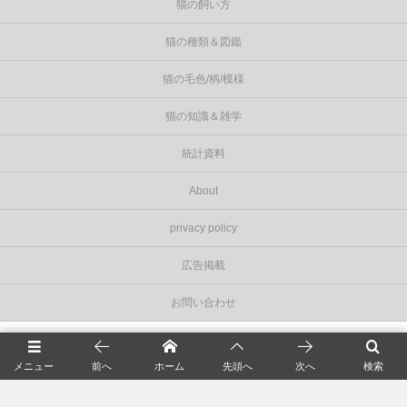
猫の飼い方
猫の種類＆図鑑
猫の毛色/柄/模様
猫の知識＆雑学
統計資料
About
privacy policy
広告掲載
お問い合わせ
©
2026
Cat Press（キャットプレス）
.
メニュー
前へ
ホーム
先頭へ
次へ
検索