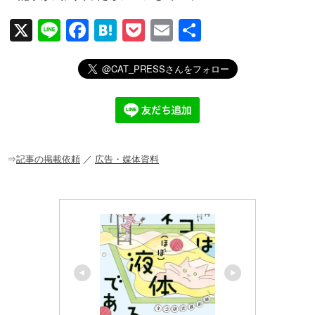
X
Li
F
H
P
E
共
n
a
at
o
m
有
e
c
e
ck
ail
e
n
et
b
a
o
o
⇒
記事の掲載依頼
／
広告・媒体資料
k