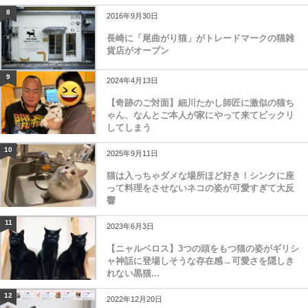
8
2016年9月30日
長崎に「尾曲がり猫」がトレードマークの猫雑
貨店がオープン
9
2024年4月13日
【奇跡のご対面】細川たかし師匠に激似の猫ち
ゃん、なんとご本人が家にやって来てビックリ
してしまう
10
2025年9月11日
猫は入っちゃダメな場所ほど好き！シンクに座
って料理をさせないネコの姿が可愛すぎて大反
響
11
2023年6月3日
【ニャルベロス】3つの頭をもつ猫の姿がギリシ
ャ神話に登場しそうな存在感→可愛さを隠しき
れない黒猫...
12
2022年12月20日