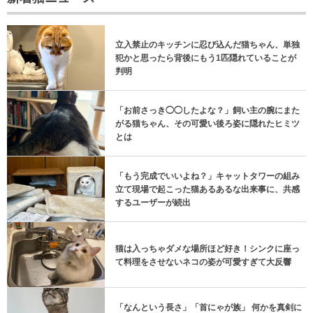
立入禁止のキッチンに忍び込んだ猫ちゃん、単独
犯かと思ったら背後にもう1匹隠れていることが
判明
「お前さっき◯◯したよな？」飼い主の腕にまた
がる猫ちゃん、その可愛い後ろ姿に隠れたヒミツ
とは
「もう完成でいいよね？」キャットタワーの組み
立て現場で起こった猫あるあるな出来事に、共感
するユーザーが続出
猫は入っちゃダメな場所ほど好き！シンクに座っ
て料理をさせないネコの姿が可愛すぎて大反響
「なんという長さ」「首にゃが族」 何かを真剣に