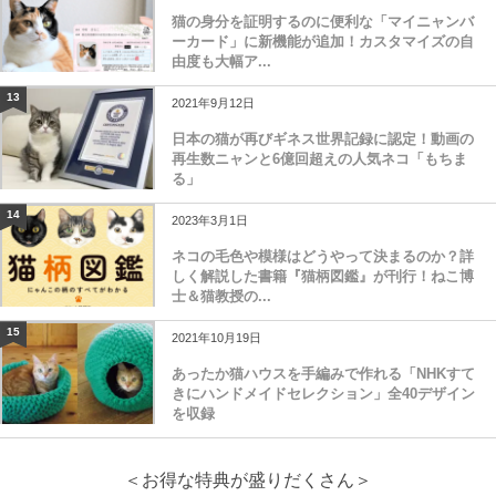
猫の身分を証明するのに便利な「マイニャンバ
ーカード」に新機能が追加！カスタマイズの自
由度も大幅ア...
13
2021年9月12日
日本の猫が再びギネス世界記録に認定！動画の
再生数ニャンと6億回超えの人気ネコ「もちま
る」
14
2023年3月1日
ネコの毛色や模様はどうやって決まるのか？詳
しく解説した書籍『猫柄図鑑』が刊行！ねこ博
士＆猫教授の...
15
2021年10月19日
あったか猫ハウスを手編みで作れる「NHKすて
きにハンドメイドセレクション」全40デザイン
を収録
＜お得な特典が盛りだくさん＞