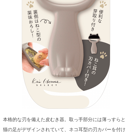
本格的な刃を備えた皮むき器。取っ手部分には薄っすらと
猫の足がデザインされていて、ネコ耳型の刃カバーを付け