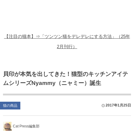
猫の商品レビュー
猫の豆知識・雑学
猫の調査データ
【注目の猫本】⇒「ツンツン猫をデレデレにする方法」（25年
猫の譲渡会
2月刊行）
猫の社会問題
猫のゲーム・アプリ
貝印が本気を出してきた！猫型のキッチンアイテ
ムシリーズNyammy（ニャミー）誕生
猫のフリー写真素材
2017年1月25日
猫の商品
Cat Press編集部