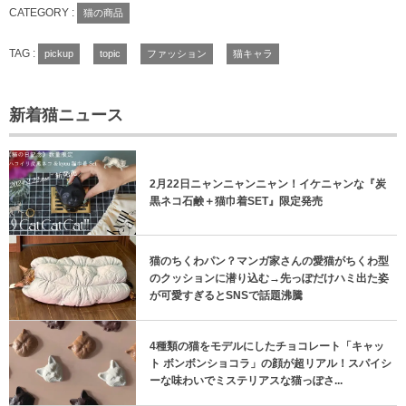
CATEGORY :
猫の商品
TAG :
pickup
topic
ファッション
猫キャラ
新着猫ニュース
2月22日ニャンニャンニャン！イケニャンな『炭
黒ネコ石鹸＋猫巾着SET』限定発売
猫のちくわパン？マンガ家さんの愛猫がちくわ型
のクッションに潜り込む→先っぽだけハミ出た姿
が可愛すぎるとSNSで話題沸騰
4種類の猫をモデルにしたチョコレート「キャッ
ト ボンボンショコラ」の顔が超リアル！スパイシ
ーな味わいでミステリアスな猫っぽさ...