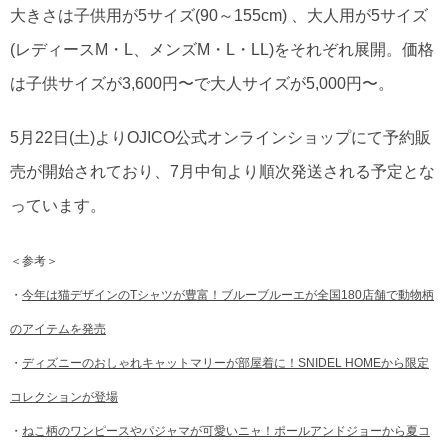
大きさは子供用が5サイズ(90～155cm) 、大人用が5サイズ
(レディースM・L、メンズM・L・LL)をそれぞれ展開。価格
は子供サイズが3,600円〜で大人サイズが5,000円〜。
5月22日(土)よりOJICO公式オンラインショップにて予約販
売が開始されており、7月中旬より順次発送される予定とな
っています。
＜参考＞
・
今年は猫デザインのTシャツが豊富！ブルーブルーエが全国180店舗で動物柄
のアイテムを発売
・
ディズニーのおしゃれキャットマリーが部屋着に！SNIDEL HOMEから限定
コレクションが登場
・
ねこ柄のワンピースやパジャマが可愛いニャ！ポールアンドジョーから夏コ