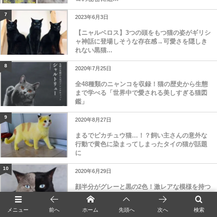
7
2023年6月3日
【ニャルベロス】3つの頭をもつ猫の姿がギリシ
ャ神話に登場しそうな存在感→可愛さを隠しき
れない黒猫...
8
2020年7月25日
全48種類のニャンコを収録！猫の歴史から生態
まで学べる「世界中で愛される美しすぎる猫図
鑑」
9
2020年8月27日
まるでピカチュウ猫…！？飼い主さんの意外な
行動で黄色に染まってしまったタイの猫が話題
に
10
2020年6月29日
顔半分がグレーと黒の2色！激レアな模様を持つ
イギリス在住の猫「ナルニア」の魅力に迫る
メニュー
前へ
ホーム
先頭へ
次へ
検索
11
2020年3月9日