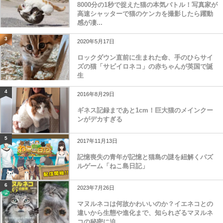
8000分の1秒で捉えた猫の本気バトル！写真家が
高速シャッターで猫のケンカを撮影したら躍動
感が凄...
3
2020年5月17日
ロックダウン直前に生まれた命、手のひらサイ
ズの猫「サビイロネコ」の赤ちゃんが英国で誕
生
4
2016年8月29日
ギネス記録まであと1cm！巨大猫のメインクー
ンがデカすぎる
5
2017年11月13日
記憶喪失の青年が記憶と猫島の謎を紐解くパズ
ルゲーム「ねこ島日記」
6
2023年7月26日
マヌルネコは何故かわいいのか？イエネコとの
違いから生態や進化まで、知られざるマヌルネ
コの秘密に迫...