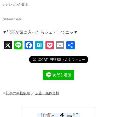
レクションが登場
(C) channel H co.,ltd.
▼記事が気に入ったらシェアしてニャ▼
X
Li
F
H
P
E
共
n
a
at
o
m
有
e
c
e
ck
ail
e
n
et
b
a
o
o
⇒
記事の掲載依頼
／
広告・媒体資料
k