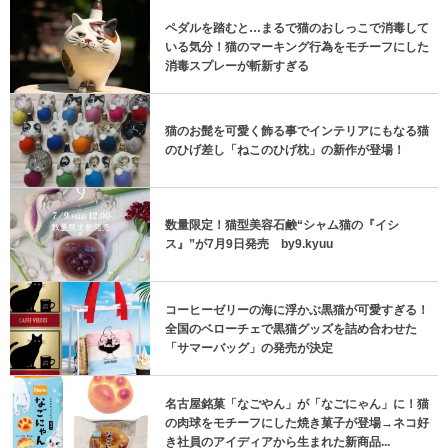
ペダルを踏むと…まるで猫のおしっこで消毒して
いる気分！猫のマーキング行為をモチーフにした
消毒スプレーが斬新すぎる
猫のお髭を可愛く飾る事でインテリアにもなる猫
のひげ差し「ねこのひげ枕」の新作が登場！
数量限定！猫型美容石鹸“シャム猫の『イシ
ス』”が7月9日発売 by9.kyuu
コーヒーゼリーの海に浮かぶ黒猫が可愛すぎる！
全国のベローチェで黒猫グッズを詰め合わせた
「サマーバッグ」の発売が決定
名古屋銘菓「なごやん」が「なごにゃん」に！猫
の肉球をモチーフにした焼き菓子が登場→ネコ好
き社員のアイディアから生まれた新商品...