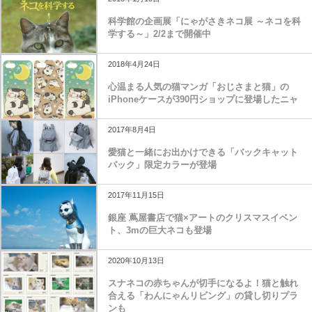
科学館の企画展「にゃがさきネコ展 ～ネコを科
学する～」2/2まで開催中
2018年4月24日
心温まる人気の猫マンガ「おじさまと猫」の
iPhoneケースが390円ショップに登場したニャ
2017年8月4日
愛猫と一緒にお出かけできる「バックキャット
パック」限定カラーが登場
2017年11月15日
銀座 蔦屋書店で猫×アートのクリスマスイベン
ト、3mの巨大ネコも登場
2020年10月13日
スナネコの赤ちゃんが切手になるよ！猫と触れ
合える「わんにゃんリビング」の貸し切りプラ
ンも