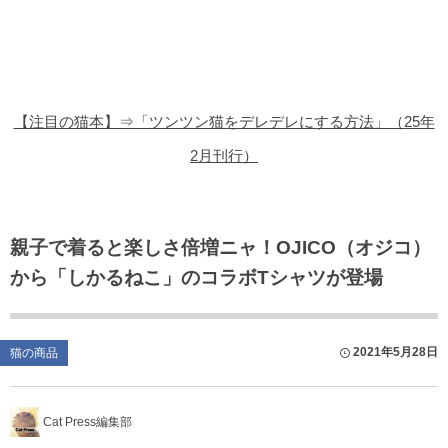
猫の商品レビュー
猫の豆知識・雑学
猫の調査データ
【注目の猫本】⇒「ツンツン猫をデレデレにする方法」（25年
猫の譲渡会
2月刊行）
猫の社会問題
猫のゲーム・アプリ
親子で着ると楽しさ倍増ニャ！OJICO（オジコ）
から「しかるねこ」のコラボTシャツが登場
猫のフリー写真素材
2021年5月28日
猫の商品
Cat Press編集部