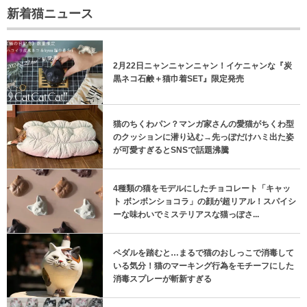
新着猫ニュース
2月22日ニャンニャンニャン！イケニャンな『炭
黒ネコ石鹸＋猫巾着SET』限定発売
猫のちくわパン？マンガ家さんの愛猫がちくわ型
のクッションに潜り込む→先っぽだけハミ出た姿
が可愛すぎるとSNSで話題沸騰
4種類の猫をモデルにしたチョコレート「キャッ
ト ボンボンショコラ」の顔が超リアル！スパイシ
ーな味わいでミステリアスな猫っぽさ...
ペダルを踏むと…まるで猫のおしっこで消毒して
いる気分！猫のマーキング行為をモチーフにした
消毒スプレーが斬新すぎる