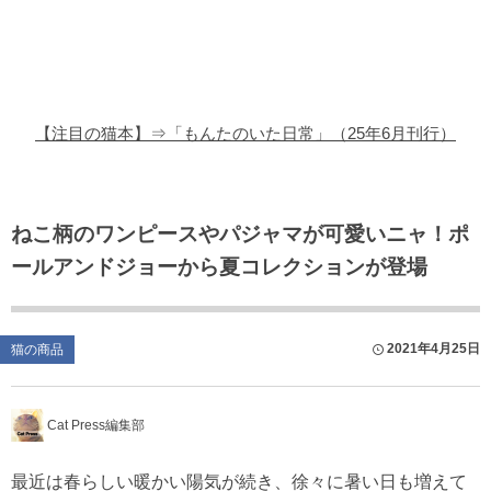
猫の商品レビュー
猫の豆知識・雑学
猫の調査データ
【注目の猫本】⇒「もんたのいた日常」（25年6月刊行）
猫の譲渡会
猫の社会問題
ねこ柄のワンピースやパジャマが可愛いニャ！ポ
ールアンドジョーから夏コレクションが登場
猫のゲーム・アプリ
猫のフリー写真素材
2021年4月25日
猫の商品
Cat Press編集部
最近は春らしい暖かい陽気が続き、徐々に暑い日も増えて