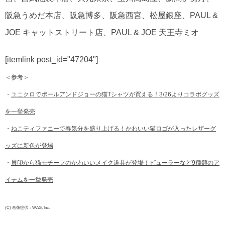
阪急うめだ本店、阪急博多、阪急西宮、松屋銀座、PAUL &
JOE キャットストリート店、PAUL & JOE 天王寺ミオ
[itemlink post_id="47204"]
＜参考＞
・
ユニクロでポールアンドジョーの猫Tシャツが買える！3/26よりコラボグッズ
を一挙発売
・
ねこティファニーで春気分を盛り上げる！かわいい猫ロゴが入ったレザーグ
ッズに新色が登場
・
貝印から猫モチーフのかわいいメイク道具が登場！ビューラーなど9種類のア
イテムを一挙発売
(C) 画像提供：WAG, Inc.