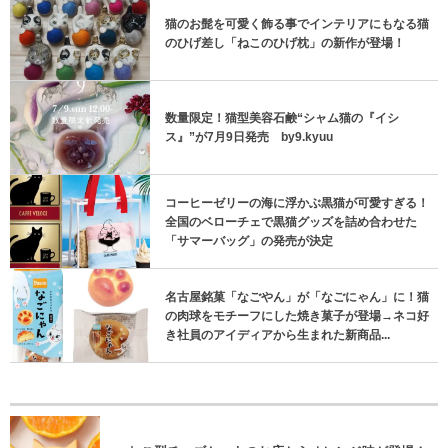
猫のお髭を可愛く飾る事でインテリアにもなる猫
のひげ差し「ねこのひげ枕」の新作が登場！
数量限定！猫型美容石鹸“シャム猫の『イシ
ス』”が7月9日発売 by9.kyuu
コーヒーゼリーの海に浮かぶ黒猫が可愛すぎる！
全国のベローチェで黒猫グッズを詰め合わせた
「サマーバッグ」の発売が決定
名古屋銘菓「なごやん」が「なごにゃん」に！猫
の肉球をモチーフにした焼き菓子が登場→ネコ好
き社員のアイディアから生まれた新商品...