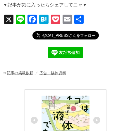
▼記事が気に入ったらシェアしてニャ▼
X
Li
F
H
P
E
共
n
a
at
o
m
有
e
c
e
ck
ail
e
n
et
b
a
o
o
⇒
記事の掲載依頼
／
広告・媒体資料
k