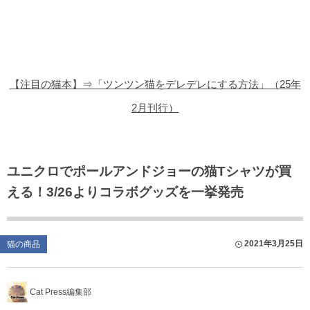
猫の商品レビュー
猫の豆知識・雑学
猫の調査データ
【注目の猫本】⇒「ツンツン猫をデレデレにする方法」（25年
猫の譲渡会
2月刊行）
猫の社会問題
猫のゲーム・アプリ
ユニクロでポールアンドジョーの猫Tシャツが買
える！3/26よりコラボグッズを一挙発売
猫のフリー写真素材
2021年3月25日
猫の商品
Cat Press編集部