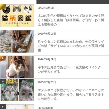
1
2023年3月1日
ネコの毛色や模様はどうやって決まるのか？詳
しく解説した書籍『猫柄図鑑』が刊行！ねこ博
士＆猫教授の...
2
2020年5月17日
ロックダウン直前に生まれた命、手のひらサイ
ズの猫「サビイロネコ」の赤ちゃんが英国で誕
生
3
2016年8月29日
ギネス記録まであと1cm！巨大猫のメインクー
ンがデカすぎる
4
2023年7月26日
マヌルネコは何故かわいいのか？イエネコとの
違いから生態や進化まで、知られざるマヌルネ
コの秘密に迫...
5
2023年6月3日