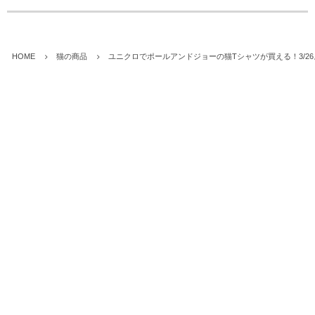
HOME
猫の商品
ユニクロでポールアンドジョーの猫Tシャツが買える！3/2