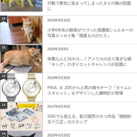
行動で黄色に染まってしまったタイの猫が話題
に
10
2019年9月15日
小学6年生の館長がつづった保護猫シェルターの
写真エッセイ集「猫庭ものがたり」
11
2020年3月9日
体重なんと16キロ…！アメリカの太り過ぎな猫
「キング」のダイエットチャレンジが話題に
12
2019年5月30日
PAUL ＆ JOEから人気の猫モチーフ「タイムレ
スキャット」をデザインした腕時計が登場
13
2017年6月30日
SNSでも使える、歌川国芳のネコ作品「猫飼好
五十三疋」のスタンプ
14
2020年6月29日