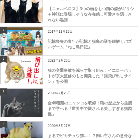
【ニャルベロス】3つの頭をもつ猫の姿がギリシ
ャ神話に登場しそうな存在感→可愛さを隠しき
れない黒猫...
6
2017年11月13日
記憶喪失の青年が記憶と猫島の謎を紐解くパズ
ルゲーム「ねこ島日記」
7
2022年2月23日
猫の交通事故を減らす取り組み！イエローハッ
トが京大監修のもと開発した「猫飛び出しサイ
ン」を公開
8
2020年7月25日
全48種類のニャンコを収録！猫の歴史から生態
まで学べる「世界中で愛される美しすぎる猫図
鑑」
9
2020年8月27日
まるでピカチュウ猫…！？飼い主さんの意外な