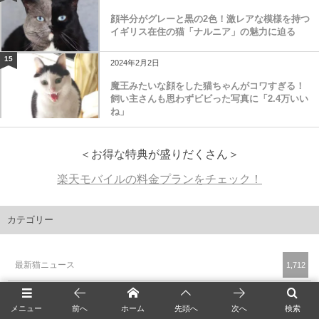
顔半分がグレーと黒の2色！激レアな模様を持つ
イギリス在住の猫「ナルニア」の魅力に迫る
15
2024年2月2日
魔王みたいな顔をした猫ちゃんがコワすぎる！
飼い主さんも思わずビビった写真に「2.4万いい
ね」
＜お得な特典が盛りだくさん＞
楽天モバイルの料金プランをチェック！
カテゴリー
最新猫ニュース
1,712
猫の商品
1,393
メニュー
前へ
ホーム
先頭へ
次へ
検索