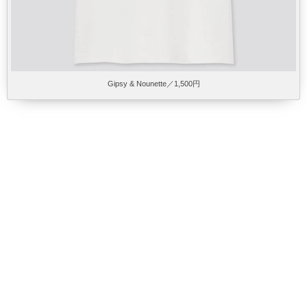
Gipsy & Nounette／1,500円