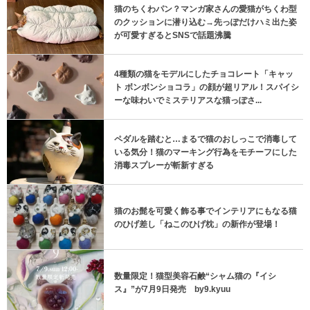
猫のちくわパン？マンガ家さんの愛猫がちくわ型
のクッションに潜り込む→先っぽだけハミ出た姿
が可愛すぎるとSNSで話題沸騰
4種類の猫をモデルにしたチョコレート「キャッ
ト ボンボンショコラ」の顔が超リアル！スパイシ
ーな味わいでミステリアスな猫っぽさ...
ペダルを踏むと…まるで猫のおしっこで消毒して
いる気分！猫のマーキング行為をモチーフにした
消毒スプレーが斬新すぎる
猫のお髭を可愛く飾る事でインテリアにもなる猫
のひげ差し「ねこのひげ枕」の新作が登場！
数量限定！猫型美容石鹸“シャム猫の『イシ
ス』”が7月9日発売 by9.kyuu