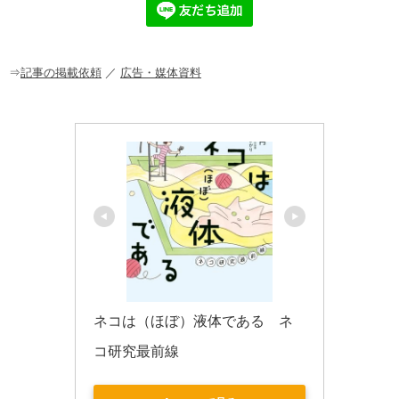
b
a
o
o
⇒
記事の掲載依頼
／
広告・媒体資料
k
ネコは（ほぼ）液体である　ネ
コ研究最前線