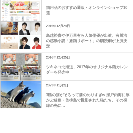
猫用品のおすすめ通販・オンラインショップ10
選
2016年12月24日
鳥越裕貴や伊万里有ら人気俳優が出演、有川浩
の感動小説「旅猫リポート」の朗読劇が上演決
定
2016年12月25日
ツキネコ北海道、2017年のオリジナル猫カレン
ダーを発売中
2023年11月2日
3匹の猫がそろって前のめりすぎw 瀬戸内海に浮
かぶ猫島・佐柳島で撮影された猫たち、その視
線の先に...