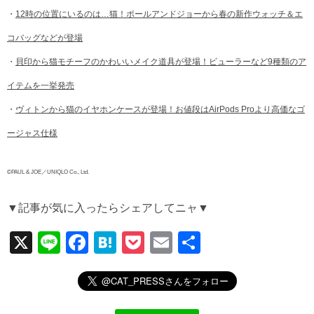
・
12時の位置にいるのは…猫！ポールアンドジョーから春の新作ウォッチ＆エ
コバッグなどが登場
・
貝印から猫モチーフのかわいいメイク道具が登場！ビューラーなど9種類のア
イテムを一挙発売
・
ヴィトンから猫のイヤホンケースが登場！お値段はAirPods Proより高価なゴ
ージャス仕様
©PAUL & JOE／UNIQLO Co., Ltd.
▼記事が気に入ったらシェアしてニャ▼
X
Li
F
H
P
E
共
n
a
at
o
m
有
e
c
e
ck
ail
e
n
et