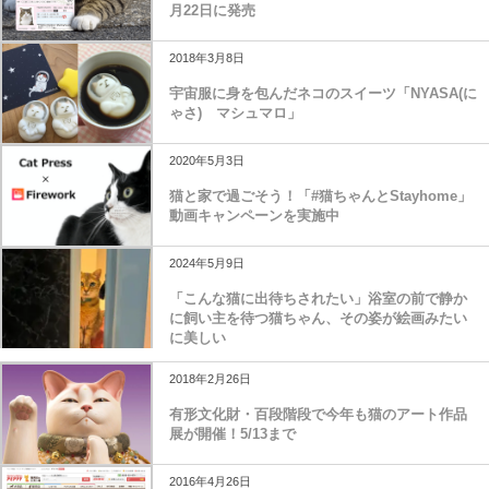
月22日に発売
2018年3月8日
宇宙服に身を包んだネコのスイーツ「NYASA(に
ゃさ) マシュマロ」
2020年5月3日
猫と家で過ごそう！「#猫ちゃんとStayhome」
動画キャンペーンを実施中
2024年5月9日
「こんな猫に出待ちされたい」浴室の前で静か
に飼い主を待つ猫ちゃん、その姿が絵画みたい
に美しい
2018年2月26日
有形文化財・百段階段で今年も猫のアート作品
展が開催！5/13まで
2016年4月26日