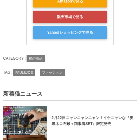
Amazonで見る
楽天市場で見る
Yahoo!ショッピングで見る
CATEGORY :
猫の商品
TAG :
PAUL&JOE
ファッション
新着猫ニュース
2月22日ニャンニャンニャン！イケニャンな『炭
黒ネコ石鹸＋猫巾着SET』限定発売