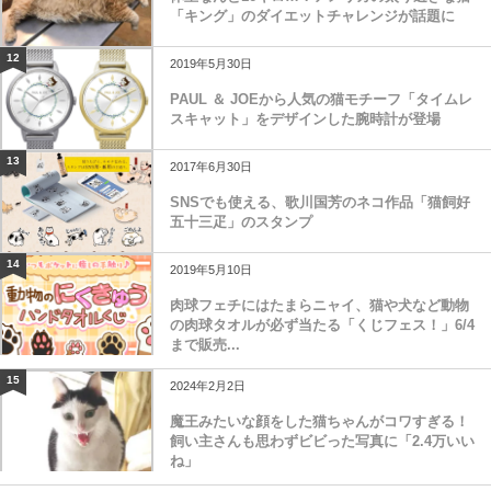
「キング」のダイエットチャレンジが話題に
12
2019年5月30日
PAUL ＆ JOEから人気の猫モチーフ「タイムレ
スキャット」をデザインした腕時計が登場
13
2017年6月30日
SNSでも使える、歌川国芳のネコ作品「猫飼好
五十三疋」のスタンプ
14
2019年5月10日
肉球フェチにはたまらニャイ、猫や犬など動物
の肉球タオルが必ず当たる「くじフェス！」6/4
まで販売...
15
2024年2月2日
魔王みたいな顔をした猫ちゃんがコワすぎる！
飼い主さんも思わずビビった写真に「2.4万いい
ね」