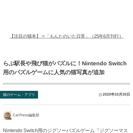
猫の商品レビュー
猫の豆知識・雑学
猫の調査データ
【注目の猫本】⇒「もんたのいた日常」（25年6月刊行）
猫の譲渡会
猫の社会問題
らぶ駅長や飛び猫がパズルに！Nintendo Switch
用のパズルゲームに人気の猫写真が追加
猫のゲーム・アプリ
猫のフリー写真素材
2020年10月30日
猫のゲーム・アプリ
Cat Press編集部
Nintendo Switch用のジグソーパズルゲーム『ジグソーマス