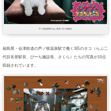
芦ノ牧温泉駅のねこ駅長 / 五十嵐健太
福島県・会津鉄道の芦ノ牧温泉駅で働く3匹のネコ（らぶ二
代目名誉駅長、ぴーち施設長、さくら）たちの写真が10点
収録されています。