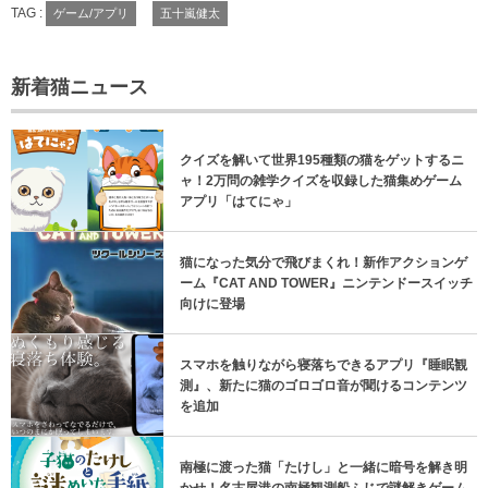
TAG :
ゲーム/アプリ
五十嵐健太
新着猫ニュース
クイズを解いて世界195種類の猫をゲットするニ
ャ！2万問の雑学クイズを収録した猫集めゲーム
アプリ「はてにゃ」
猫になった気分で飛びまくれ！新作アクションゲ
ーム『CAT AND TOWER』ニンテンドースイッチ
向けに登場
スマホを触りながら寝落ちできるアプリ『睡眠観
測』、新たに猫のゴロゴロ音が聞けるコンテンツ
を追加
南極に渡った猫「たけし」と一緒に暗号を解き明
かせ！名古屋港の南極観測船ふじで謎解きゲーム