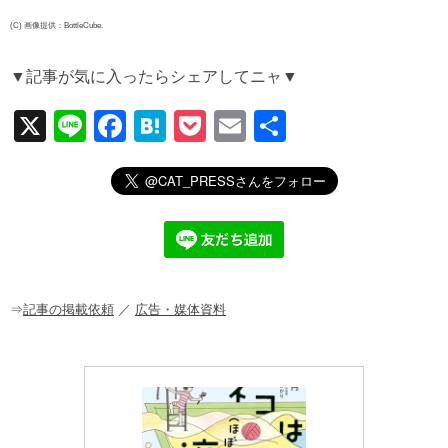
(C) 画像提供：BottleCube.
▼記事が気に入ったらシェアしてニャ▼
X
Li
F
H
P
E
共
n
a
at
o
m
有
e
c
e
ck
ail
e
n
et
b
a
o
o
⇒
記事の掲載依頼
／
広告・媒体資料
k