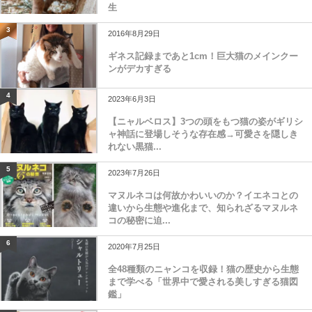
生
3
2016年8月29日
ギネス記録まであと1cm！巨大猫のメインクー
ンがデカすぎる
4
2023年6月3日
【ニャルベロス】3つの頭をもつ猫の姿がギリシ
ャ神話に登場しそうな存在感→可愛さを隠しき
れない黒猫...
5
2023年7月26日
マヌルネコは何故かわいいのか？イエネコとの
違いから生態や進化まで、知られざるマヌルネ
コの秘密に迫...
6
2020年7月25日
全48種類のニャンコを収録！猫の歴史から生態
まで学べる「世界中で愛される美しすぎる猫図
鑑」