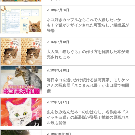
2018年2月20日
ネコ好きカップルならこれで入籍したいか
も！？猫がデザインされた可愛らしい婚姻届が
登場
2016年7月18日
大人気「猫ちぐら」の作り方を解説した本が発
売されたにゃ
2020年9月18日
毎日ネコを追いかけ続ける猫写真家、モリケン
さんの写真展「ネコまみれ展」が山口県で初開
催
2022年7月17日
虫を飲み込んだネコのおはなし、名作絵本『ス
イッチョ猫』の新装版が登場！挿絵の原画パネ
ル展も開催
2018年10月18日