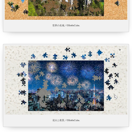
世界の名城／©BottleCube.
花火と夜景／©BottleCube.