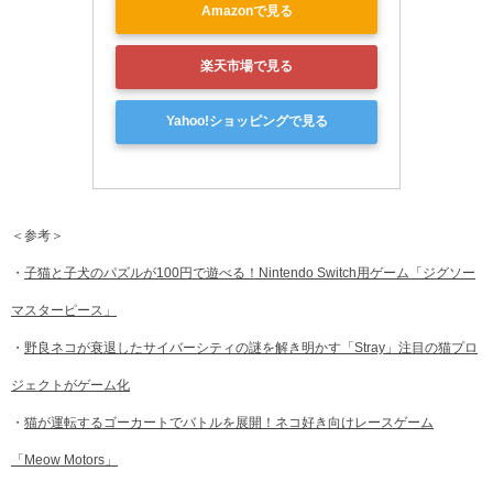
Amazonで見る
楽天市場で見る
Yahoo!ショッピングで見る
＜参考＞
・
子猫と子犬のパズルが100円で遊べる！Nintendo Switch用ゲーム「ジグソー
マスターピース」
・
野良ネコが衰退したサイバーシティの謎を解き明かす「Stray」注目の猫プロ
ジェクトがゲーム化
・
猫が運転するゴーカートでバトルを展開！ネコ好き向けレースゲーム
「Meow Motors」