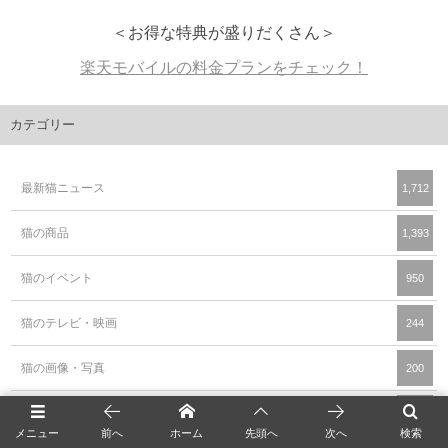
＜お得な特典が盛りだくさん＞
楽天モバイルの料金プランをチェック！
カテゴリー
最新猫ニュース
1,712
猫の商品
1,393
猫のイベント
950
猫のテレビ・映画
244
猫の画像・写真
200
猫の動画・映像
134
メニュー
前へ
ホーム
先頭へ
次へ
検索