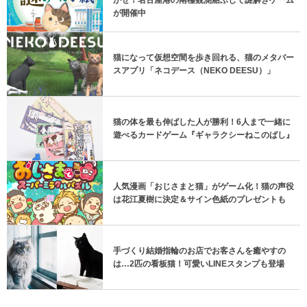
が開催中
猫になって仮想空間を歩き回れる、猫のメタバー
スアプリ「ネコデース（NEKO DEESU）」
猫の体を最も伸ばした人が勝利！6人まで一緒に
遊べるカードゲーム『ギャラクシーねこのばし』
人気漫画「おじさまと猫」がゲーム化！猫の声役
は花江夏樹に決定＆サイン色紙のプレゼントも
手づくり結婚指輪のお店でお客さんを癒やすの
は…2匹の看板猫！可愛いLINEスタンプも登場