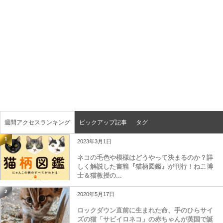
週間アクセスランキング
ピックアップ記事
タグ
1
2023年3月1日
ネコの毛色や模様はどうやって決まるのか？詳
しく解説した書籍『猫柄図鑑』が刊行！ねこ博
士＆猫教授の...
2
2020年5月17日
ロックダウン直前に生まれた命、手のひらサイ
ズの猫「サビイロネコ」の赤ちゃんが英国で誕