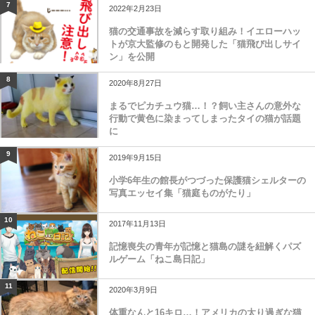
7
2022年2月23日
猫の交通事故を減らす取り組み！イエローハッ
トが京大監修のもと開発した「猫飛び出しサイ
ン」を公開
8
2020年8月27日
まるでピカチュウ猫…！？飼い主さんの意外な
行動で黄色に染まってしまったタイの猫が話題
に
9
2019年9月15日
小学6年生の館長がつづった保護猫シェルターの
写真エッセイ集「猫庭ものがたり」
10
2017年11月13日
記憶喪失の青年が記憶と猫島の謎を紐解くパズ
ルゲーム「ねこ島日記」
11
2020年3月9日
体重なんと16キロ…！アメリカの太り過ぎな猫