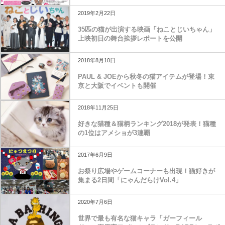
2019年2月22日
35匹の猫が出演する映画「ねことじいちゃん」
上映初日の舞台挨拶レポートを公開
2018年8月10日
PAUL & JOEから秋冬の猫アイテムが登場！東
京と大阪でイベントも開催
2018年11月25日
好きな猫種＆猫柄ランキング2018が発表！猫種
の1位はアメショが3連覇
2017年6月9日
お祭り広場やゲームコーナーも出現！猫好きが
集まる2日間「にゃんだらけVol.4」
2020年7月6日
世界で最も有名な猫キャラ「ガーフィール