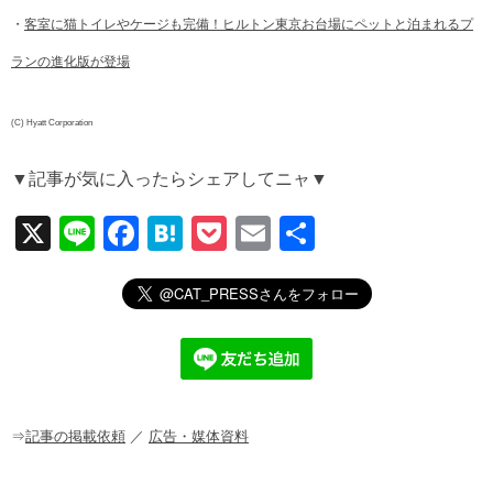
・
客室に猫トイレやケージも完備！ヒルトン東京お台場にペットと泊まれるプ
ランの進化版が登場
(C) Hyatt Corporation
▼記事が気に入ったらシェアしてニャ▼
X
Li
F
H
P
E
共
n
a
at
o
m
有
e
c
e
ck
ail
e
n
et
b
a
o
o
⇒
記事の掲載依頼
／
広告・媒体資料
k