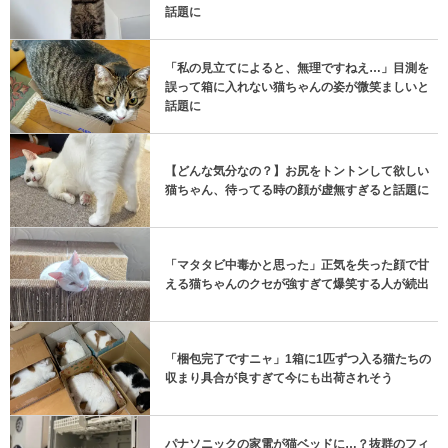
話題に
「私の見立てによると、無理ですねえ…」目測を
誤って箱に入れない猫ちゃんの姿が微笑ましいと
話題に
【どんな気分なの？】お尻をトントンして欲しい
猫ちゃん、待ってる時の顔が虚無すぎると話題に
「マタタビ中毒かと思った」正気を失った顔で甘
える猫ちゃんのクセが強すぎて爆笑する人が続出
「梱包完了ですニャ」1箱に1匹ずつ入る猫たちの
収まり具合が良すぎて今にも出荷されそう
パナソニックの家電が猫ベッドに…？抜群のフィ