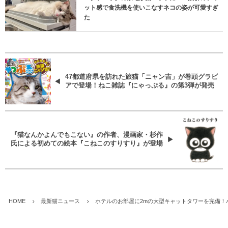
ット感で食洗機を使いこなすネコの姿が可愛すぎ
た
47都道府県を訪れた旅猫「ニャン吉」が巻頭グラビ
アで登場！ねこ雑誌『にゃっぷる』の第3弾が発売
『猫なんかよんでもこない』の作者、漫画家・杉作
氏による初めての絵本『こねこのすりすり』が登場
HOME
最新猫ニュース
ホテルのお部屋に2mの大型キャットタワーを完備！