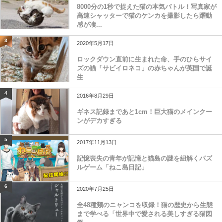
8000分の1秒で捉えた猫の本気バトル！写真家が
高速シャッターで猫のケンカを撮影したら躍動
感が凄...
3
2020年5月17日
ロックダウン直前に生まれた命、手のひらサイ
ズの猫「サビイロネコ」の赤ちゃんが英国で誕
生
4
2016年8月29日
ギネス記録まであと1cm！巨大猫のメインクー
ンがデカすぎる
5
2017年11月13日
記憶喪失の青年が記憶と猫島の謎を紐解くパズ
ルゲーム「ねこ島日記」
6
2020年7月25日
全48種類のニャンコを収録！猫の歴史から生態
まで学べる「世界中で愛される美しすぎる猫図