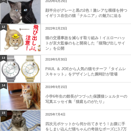
2020年6月29日
顔半分がグレーと黒の2色！激レアな模様を持つ
イギリス在住の猫「ナルニア」の魅力に迫る
12
2022年2月23日
猫の交通事故を減らす取り組み！イエローハッ
トが京大監修のもと開発した「猫飛び出しサイ
ン」を公開
13
2019年5月30日
PAUL ＆ JOEから人気の猫モチーフ「タイムレ
スキャット」をデザインした腕時計が登場
14
2019年9月15日
小学6年生の館長がつづった保護猫シェルターの
写真エッセイ集「猫庭ものがたり」
15
2025年7月4日
四次元ポケットから何か出てきそう！お腹に手
をしまい込んだ猫ちゃんの奇抜なポーズに3.7万