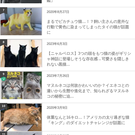
鑑」
7
2020年8月27日
まるでピカチュウ猫…！？飼い主さんの意外な
行動で黄色に染まってしまったタイの猫が話題
に
8
2023年6月3日
【ニャルベロス】3つの頭をもつ猫の姿がギリシ
ャ神話に登場しそうな存在感→可愛さを隠しき
れない黒猫...
9
2023年7月26日
マヌルネコは何故かわいいのか？イエネコとの
違いから生態や進化まで、知られざるマヌルネ
コの秘密に迫...
10
2020年3月9日
体重なんと16キロ…！アメリカの太り過ぎな猫
「キング」のダイエットチャレンジが話題に
11