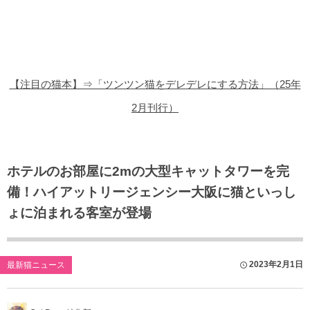
猫の商品レビュー
猫の豆知識・雑学
猫の調査データ
【注目の猫本】⇒「ツンツン猫をデレデレにする方法」（25年
猫の譲渡会
2月刊行）
猫の社会問題
猫のゲーム・アプリ
ホテルのお部屋に2mの大型キャットタワーを完
備！ハイアットリージェンシー大阪に猫といっし
猫のフリー写真素材
ょに泊まれる客室が登場
2023年2月1日
最新猫ニュース