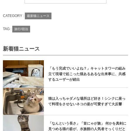
CATEGORY :
最新猫ニュース
TAG :
旅行/宿泊
新着猫ニュース
「もう完成でいいよね？」キャットタワーの組み
立て現場で起こった猫あるあるな出来事に、共感
するユーザーが続出
猫は入っちゃダメな場所ほど好き！シンクに座っ
て料理をさせないネコの姿が可愛すぎて大反響
「なんという長さ」「首にゃが族」 何かを真剣に
見つめる猫の姿が、水族館の人気者そっくりだと