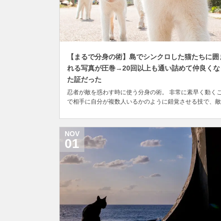
【まるで分身の術】島でシンクロした猫たちに囲
れる写真が圧巻→20回以上も通い詰めて仲良くな
た証だった
忍者が敵を惑わす時に使う分身の術。 非常に素早く動く
で相手に自分が複数人いるかのように錯覚させる技で、敵
注意をそらす効果があるため戦闘を有利に進めることがで
ると言われていますが、もちろんこれはアニメや漫画など
ィクションの世界における話。現実世界の人間では分身を
NOV
り出すほど早い動きをすることはできません。 しか...
01