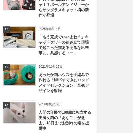
ャ！？ポールアンドジョーか
らサングラスキャット柄の新
作が登場
2025年9月14日
15
「もう完成でいいよね？」キ
ャットタワーの組み立て現場
で起こった猫あるあるな出来
事に、共感するユー...
2021年10月19日
16
あったか猫ハウスを手編みで
作れる「NHKすてきにハンド
メイドセレクション」全40デ
ザインを収録
2019年8月15日
17
人間の年齢で100歳に相当する
美魔女猫の「あなご」が逝
去、18日までお別れの場を提
供中