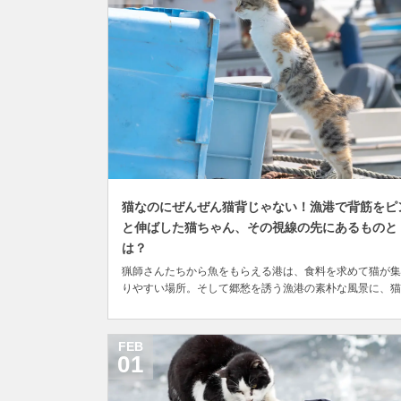
猫なのにぜんぜん猫背じゃない！漁港で背筋をピ
と伸ばした猫ちゃん、その視線の先にあるものと
は？
猟師さんたちから魚をもらえる港は、食料を求めて猫が集
りやすい場所。そして郷愁を誘う漁港の素朴な風景に、猫
自然と溶け込んだ姿は見ていて味わい深いものがあります
普段はサラリーマンとして働く傍ら、趣味で猫の写真を撮
しているジジ（@blackcat_jiji_t）さんは先月、熊本県の
FEB
る島を訪れたところ、漁港で背筋...
01