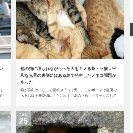
ン
他の猫に埋もれながらへそ天をキメる茶トラ猫→平
和な光景の裏側にはある島で発生したノネコ問題が
あった
ま
猫が仰向けになって寝転ぶ「へそ天」。このポーズは急所で
が
あるお腹を無防備にさらけ出す行為のため、リラックスして
。
いる状態とは言え1匹でゴロンと寝転がっているのが一般的で
影
す。 ところが、東京都中央区にある保護猫カフェ「たまゆ
とあ
ら」で目撃されたのは、へそ天をしたまま他の猫ちゃんに埋
JAN
もれている猫の姿。そこには危機感のかけらもない平...
25