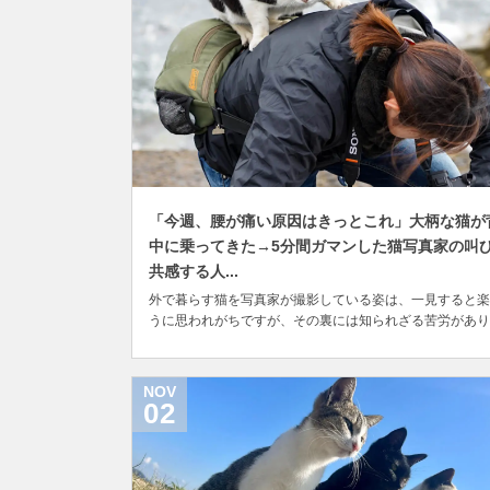
「今週、腰が痛い原因はきっとこれ」大柄な猫が
中に乗ってきた→5分間ガマンした猫写真家の叫
共感する人...
外で暮らす猫を写真家が撮影している姿は、一見すると楽
うに思われがちですが、その裏には知られざる苦労があり
す。例えば猫を探し求めて歩いたり、猫が逃げないように
頼されたり、猫の安全に配慮したり、場所によっては撮影
可が必要だったりとその苦労はさまざまです。 猫写真家
NOV
田奈穂さんが、香川県の瀬戸内海に浮かぶ佐柳島（さ...
02