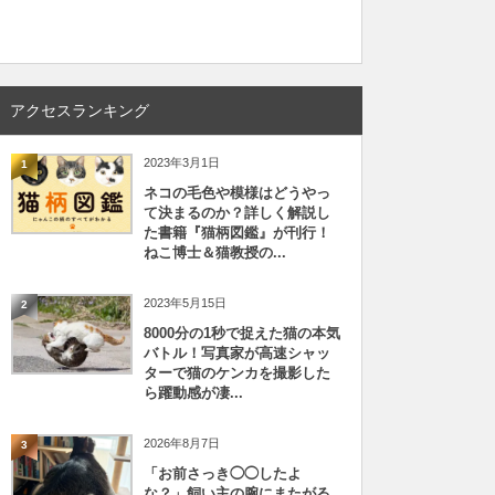
アクセスランキング
2023年3月1日
1
ネコの毛色や模様はどうやっ
て決まるのか？詳しく解説し
た書籍『猫柄図鑑』が刊行！
ねこ博士＆猫教授の...
2023年5月15日
2
8000分の1秒で捉えた猫の本気
バトル！写真家が高速シャッ
ターで猫のケンカを撮影した
ら躍動感が凄...
2026年8月7日
3
「お前さっき◯◯したよ
な？」飼い主の腕にまたがる