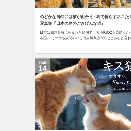
のどかな自然には猫が似合う♪ 島で暮らすネコた
写真集『日本の島のごきげんな猫』
日本は四方を海に囲まれた島国で、大小6,852もの島々か
る国。 そのうち人間のいる有人離島は300ほどあると言
ており、中には猫が住んでいる島もありますが、日本の人
の大半は本土（本州、北海道、九州、四国、沖縄本島）に
中しているため、離島に住んでいる猫の日常風景をうかが
知る機会はそれほど多くありません。 そん...
FEB
14