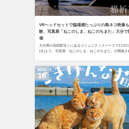
VRヘッドセットで臨場感たっぷりの島ネコ映像
験、写真展「ねこのしま、ねこのちまた」大分で
催
大分県の別府駅近くにあるコミュニティスペースで11月1
(火)より、写真展「ねこのしま、ねこのちまた」が開催さ
す。 別府市では2022年10月8日から11月27日まで、文化
術に関わるさまざまなイベントを集めた市民文化祭「ベッ
プ・アート・マンス 2022」を開催中。 地域の文化芸術の
NOV
興と活力向上を目指したイベン...
16