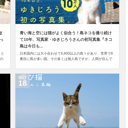
ま
青い海と空には猫がよく似合う！島ネコを撮り続け
っ
て10年、写真家・ゆきじろうさんの初写真集『ネコ
島は今日も...
こと
日本国内には大小合わせて6,800以上の島々があり、世界で8
の
番目に島が多い国。その多くは無人島ですが、人間が住んで
き
いる有人離島も300ほどあります。 離島はまわりを海で隔て
フ
られているため、都会の喧騒とは無縁で、ゆったりとした時
作
間の流れを感じられるのが魅力的。 中には猫が住んでいる島
OCT
もあり、のびのびと自由気ままに過ごす猫...
18