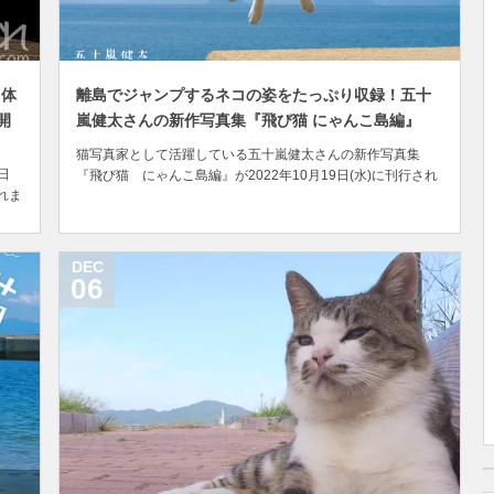
も体
離島でジャンプするネコの姿をたっぷり収録！五十
開
嵐健太さんの新作写真集『飛び猫 にゃんこ島編』
猫写真家として活躍している五十嵐健太さんの新作写真集
日
『飛び猫 にゃんこ島編』が2022年10月19日(水)に刊行され
れま
ます。 千葉県出身の五十嵐さんは、これまでに10万点以上に
・芸
およぶ猫の写真を撮影しているカメラマン。 猫が本来持って
いる野性的で躍動的な側面と、猫特有の気まぐれな性格を愛
振
らしさとともに表現した作風が特徴的で...
DEC
06