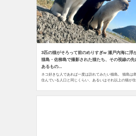
3匹の猫がそろって前のめりすぎw 瀬戸内海に浮
猫島・佐柳島で撮影された猫たち、その視線の先
あるもの...
ネコ好きな人であれば一度は訪れてみたい猫島。 猫島は
住んでいる人口と同じくらい、あるいはそれ以上の猫が住
でいる島のことで、日本には10以上の猫島が全国に点在
りを海に囲まれてゆったりとした時間が流れる島にたくさ
の猫が住んでいることから、本土で生活している多くの日
人にとっては非日常的に感じられる風景で、普段は...