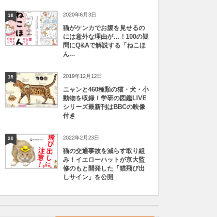
2020年6月3日
18
猫がケンカでお腹を見せるの
には意外な理由が…！100の疑
問にQ&Aで解説する「ねこほ
ん...
2019年12月12日
19
ニャンと460種類の猫・犬・小
動物を収録！学研の図鑑LIVE
シリーズ最新刊はBBCの映像
付き
2022年2月23日
20
猫の交通事故を減らす取り組
み！イエローハットが京大監
修のもと開発した「猫飛び出
しサイン」を公開