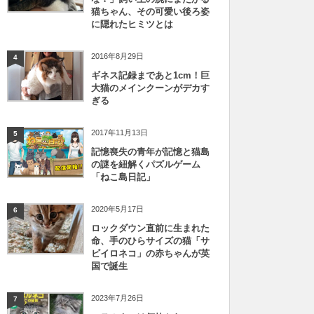
猫ちゃん、その可愛い後ろ姿
に隠れたヒミツとは
2016年8月29日
4
ギネス記録まであと1cm！巨
大猫のメインクーンがデカす
ぎる
2017年11月13日
5
記憶喪失の青年が記憶と猫島
の謎を紐解くパズルゲーム
「ねこ島日記」
2020年5月17日
6
ロックダウン直前に生まれた
命、手のひらサイズの猫「サ
ビイロネコ」の赤ちゃんが英
国で誕生
2023年7月26日
7