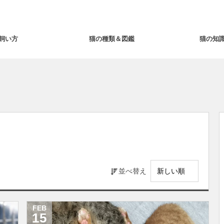
飼い方
猫の種類＆図鑑
猫の知
並べ替え
FEB
15