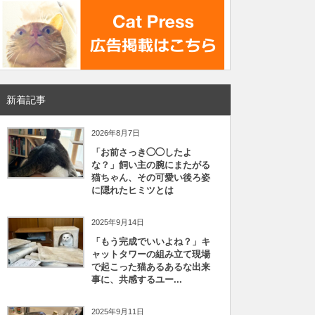
新着記事
2026年8月7日
「お前さっき◯◯したよ
な？」飼い主の腕にまたがる
猫ちゃん、その可愛い後ろ姿
に隠れたヒミツとは
2025年9月14日
「もう完成でいいよね？」キ
ャットタワーの組み立て現場
で起こった猫あるあるな出来
事に、共感するユー...
2025年9月11日