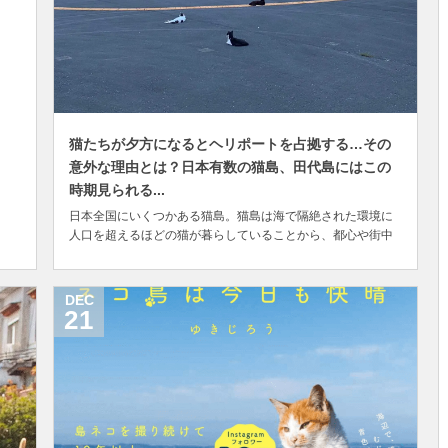
猫たちが夕方になるとヘリポートを占拠する…その
意外な理由とは？日本有数の猫島、田代島にはこの
時期見られる...
日本全国にいくつかある猫島。猫島は海で隔絶された環境に
人口を超えるほどの猫が暮らしていることから、都心や街中
などでは見かけない光景に遭遇することがあります。 宮城県
の石巻湾に浮かぶ田代島もそんな猫島のひとつ。そこで今の
時期くらいから夕方頃に見られるのが、ヘリポートでゴロゴ
DEC
ロしている猫ちゃんたちの姿です。 ここは同島中央...
21