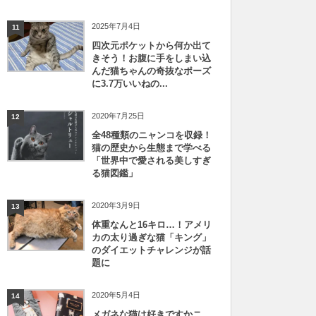
2025年7月4日
11
四次元ポケットから何か出て
きそう！お腹に手をしまい込
んだ猫ちゃんの奇抜なポーズ
に3.7万いいねの...
2020年7月25日
12
全48種類のニャンコを収録！
猫の歴史から生態まで学べる
「世界中で愛される美しすぎ
る猫図鑑」
2020年3月9日
13
体重なんと16キロ…！アメリ
カの太り過ぎな猫「キング」
のダイエットチャレンジが話
題に
2020年5月4日
14
メガネな猫は好きですかニ