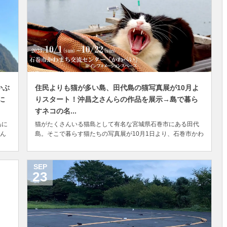
かぶ
住民よりも猫が多い島、田代島の猫写真展が10月よ
に
りスタート！沖昌之さんらの作品を展示→島で暮ら
すネコの名...
島に
猫がたくさんいる猫島として有名な宮城県石巻市にある田代
ん
島。そこで暮らす猫たちの写真展が10月1日より、石巻市かわ
。周
まち交流センター（かわべい）で開催されます。 牡鹿半島の
ん
沖合に浮かぶ田代島は、東西1.5km×南北3kmほどの小さな離
本
島で、約60人の島民に対して150匹以上の猫がいる人口より
SEP
も猫の数が多い島。 住民の多くが...
23