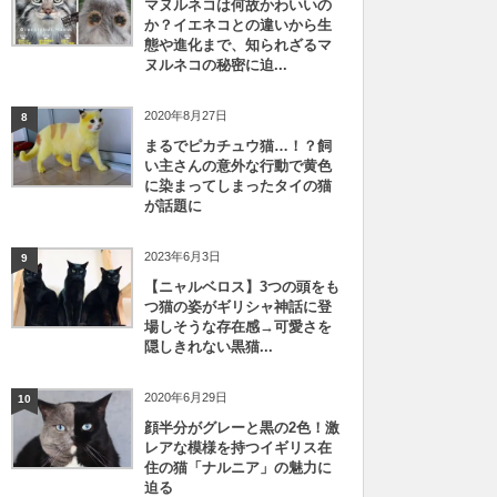
マヌルネコは何故かわいいの
か？イエネコとの違いから生
態や進化まで、知られざるマ
ヌルネコの秘密に迫...
2020年8月27日
8
まるでピカチュウ猫…！？飼
い主さんの意外な行動で黄色
に染まってしまったタイの猫
が話題に
2023年6月3日
9
【ニャルベロス】3つの頭をも
つ猫の姿がギリシャ神話に登
場しそうな存在感→可愛さを
隠しきれない黒猫...
2020年6月29日
10
顔半分がグレーと黒の2色！激
レアな模様を持つイギリス在
住の猫「ナルニア」の魅力に
迫る