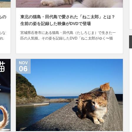
ちの
東北の猫島・田代島で愛された「ねこ太郎」とは？
生前の姿を記録した映像がDVDで登場
らな
宮城県石巻市にある猫島・田代島（たしろじま）で生きた一
われ
匹の人気猫。その姿を記録したDVD「ねこ太郎がゆく〜猫
口
島・田代島放浪記〜」が登場しました。 石巻港の南東約15km
集
ほどの場所に位置する田代島は、歩いて2〜3時間ほどで一周
い
することができるほどの小さな島。 主な産業は漁業で釣り場
としても全国的に有名な場所ですが、昔から...
NOV
06