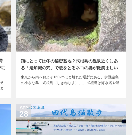
背
猫にとっては冬の秘密基地？式根島の温泉近くにあ
びに
る「湯加減の穴」で暖をとるネコの姿が微笑ましい
東京から南へおよそ160kmほど離れた場所にある、伊豆諸島
そ
の小さな島「式根島（しきねじま）」。 式根島は海水浴や温
ま
泉が有名な離島で、島の中には普通に猫が暮らしています
信
が、つい先日、意外な場所で猫が暖を取っている姿が目撃さ
許
れました。 それが「湯加減の穴」。 島内には水着を着用すれ
の町
ば無料で24時間好きな時に入れる露天風呂が...
SEP
28