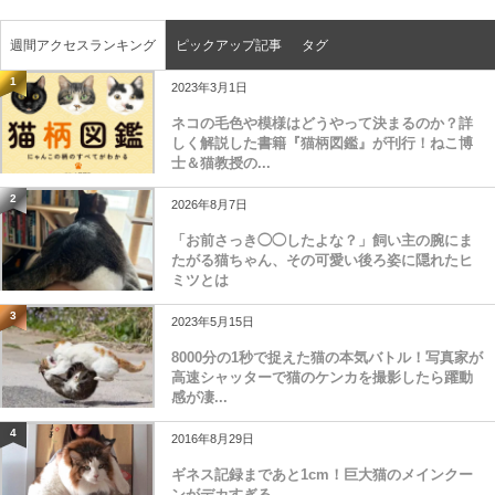
週間アクセスランキング
ピックアップ記事
タグ
1
2023年3月1日
ネコの毛色や模様はどうやって決まるのか？詳
しく解説した書籍『猫柄図鑑』が刊行！ねこ博
士＆猫教授の...
2
2026年8月7日
「お前さっき◯◯したよな？」飼い主の腕にま
たがる猫ちゃん、その可愛い後ろ姿に隠れたヒ
ミツとは
3
2023年5月15日
8000分の1秒で捉えた猫の本気バトル！写真家が
高速シャッターで猫のケンカを撮影したら躍動
感が凄...
4
2016年8月29日
ギネス記録まであと1cm！巨大猫のメインクー
ンがデカすぎる