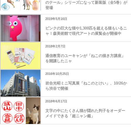
のテール」シリーズになって新装版（全5巻）が
登場
2019年5月16日
ピンクの巨大な猫や1,300匹を超える猫もいるニ
ャ！森美術館で現代アートの展覧会が開催中
2018年2月7日
通信教育のユーキャンが「ねこの描き方講座」
を開講したニャ
2016年10月25日
岩合光昭ミニ写真展「ねこのとけい」、10/26か
ら渋谷で開催
2018年6月17日
文字の中にたくさん猫が隠れた判子をオーダー
メイドできる「超ニャン鑑」