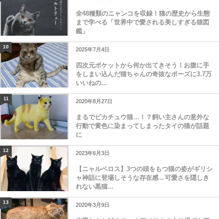
全48種類のニャンコを収録！猫の歴史から生態
まで学べる「世界中で愛される美しすぎる猫図
鑑」
10
2025年7月4日
四次元ポケットから何か出てきそう！お腹に手
をしまい込んだ猫ちゃんの奇抜なポーズに3.7万
いいねの...
11
2020年8月27日
まるでピカチュウ猫…！？飼い主さんの意外な
行動で黄色に染まってしまったタイの猫が話題
に
12
2023年6月3日
【ニャルベロス】3つの頭をもつ猫の姿がギリシ
ャ神話に登場しそうな存在感→可愛さを隠しき
れない黒猫...
13
2020年3月9日