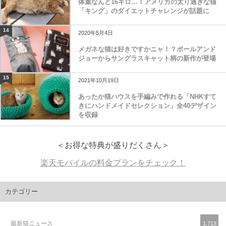
体重なんと16キロ…！アメリカの太り過ぎな猫
「キング」のダイエットチャレンジが話題に
14
2020年5月4日
メガネな猫は好きですかニャ！？ポールアンド
ジョーからサングラスキャット柄の新作が登場
15
2021年10月19日
あったか猫ハウスを手編みで作れる「NHKすて
きにハンドメイドセレクション」全40デザイン
を収録
＜お得な特典が盛りだくさん＞
楽天モバイルの料金プランをチェック！
カテゴリー
最新猫ニュース
1,713