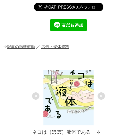
n
a
at
o
m
有
e
c
e
ck
ail
e
n
et
b
a
o
o
⇒
記事の掲載依頼
／
広告・媒体資料
k
ネコは（ほぼ）液体である　ネ