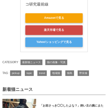
コ研究最前線
Amazonで見る
楽天市場で見る
Yahoo!ショッピングで見る
CATEGORY :
最新猫ニュース
猫の画像・写真
TAG :
pickup
topic
trend
地域猫
猫島
野良猫
新着猫ニュース
「お前さっき◯◯したよな？」飼い主の腕にまた