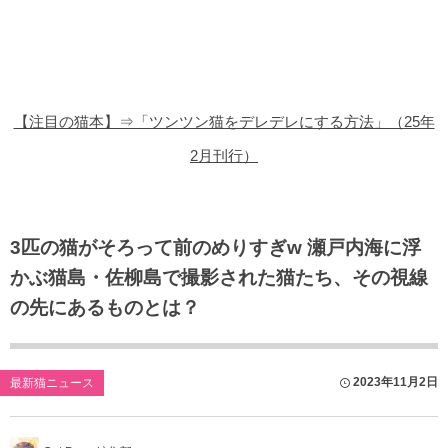
猫の商品レビュー
猫の豆知識・雑学
猫の調査データ
【注目の猫本】⇒「ツンツン猫をデレデレにする方法」（25年
猫の譲渡会
2月刊行）
猫の社会問題
猫のゲーム・アプリ
3匹の猫がそろって前のめりすぎw 瀬戸内海に浮
かぶ猫島・佐柳島で撮影された猫たち、その視線
猫のフリー写真素材
の先にあるものとは？
2023年11月2日
最新猫ニュース