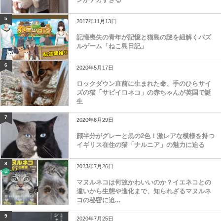
5
2017年11月13日
記憶喪失の青年が記憶と猫島の謎を紐解くパズ
ルゲーム「ねこ島日記」
6
2020年5月17日
ロックダウン直前に生まれた命、手のひらサイ
ズの猫「サビイロネコ」の赤ちゃんが英国で誕
生
7
2020年6月29日
顔半分がグレーと黒の2色！激レアな模様を持つ
イギリス在住の猫「ナルニア」の魅力に迫る
8
2023年7月26日
マヌルネコは何故かわいいのか？イエネコとの
違いから生態や進化まで、知られざるマヌルネ
コの秘密に迫...
9
2020年7月25日