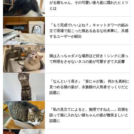
がる猫ちゃん、その可愛い後ろ姿に隠れたヒミツ
とは
「もう完成でいいよね？」キャットタワーの組み
立て現場で起こった猫あるあるな出来事に、共感
するユーザーが続出
猫は入っちゃダメな場所ほど好き！シンクに座っ
て料理をさせないネコの姿が可愛すぎて大反響
「なんという長さ」「首にゃが族」 何かを真剣に
見つめる猫の姿が、水族館の人気者そっくりだと
話題に
「私の見立てによると、無理ですねえ…」目測を
誤って箱に入れない猫ちゃんの姿が微笑ましいと
話題に