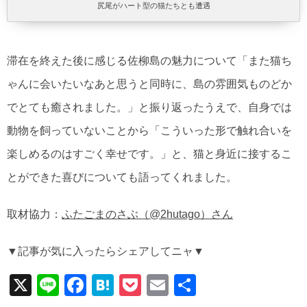
尻尾がハート型の猫たちとも遭遇
滞在を終えた後に感じる佐柳島の魅力について「また猫ち
ゃんに会いたいなあと思うと同時に、島の雰囲気ものどか
でとても癒されました。」と振り返ったうえで、自身では
動物を飼っていないことから「こういった形で触れ合いを
楽しめるのはすごく幸せです。」と、猫と身近に接するこ
とができた喜びについても語ってくれました。
取材協力：
ふたごまのさぶ（@2hutago）さん
▼記事が気に入ったらシェアしてニャ▼
X
Li
F
H
P
E
共