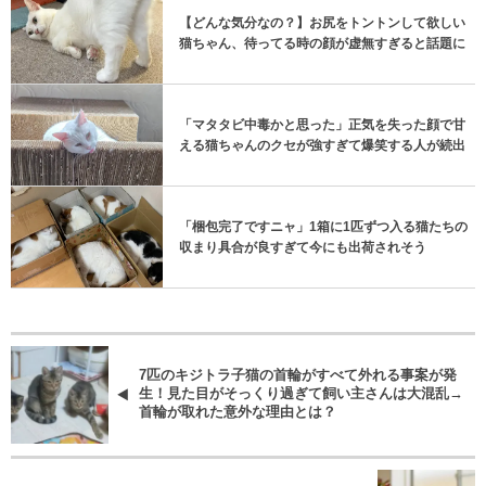
【どんな気分なの？】お尻をトントンして欲しい
猫ちゃん、待ってる時の顔が虚無すぎると話題に
「マタタビ中毒かと思った」正気を失った顔で甘
える猫ちゃんのクセが強すぎて爆笑する人が続出
「梱包完了ですニャ」1箱に1匹ずつ入る猫たちの
収まり具合が良すぎて今にも出荷されそう
7匹のキジトラ子猫の首輪がすべて外れる事案が発
生！見た目がそっくり過ぎて飼い主さんは大混乱→
首輪が取れた意外な理由とは？