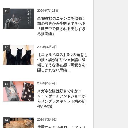
2020年7月25日
11
全48種類のニャンコを収録！
猫の歴史から生態まで学べる
「世界中で愛される美しすぎ
る猫図鑑」
2023年6月3日
12
【ニャルベロス】3つの頭をも
つ猫の姿がギリシャ神話に登
場しそうな存在感→可愛さを
隠しきれない黒猫...
2020年5月4日
13
メガネな猫は好きですかニ
ャ！？ポールアンドジョーか
らサングラスキャット柄の新
作が登場
2020年3月9日
14
体重なんと16キロ…！アメリ