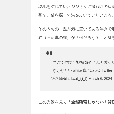
現地を訪れていたジジさんに撮影時の状
帯で、猫を探して港を歩いていたところ
そのうちの一匹が港に置いてある浮きで
猫（＝写真の猫）が「何だろう？」と身
すごく伸びた🐈
#猫好きさんと繋が
ながりたい
#猫写真
#CatsOfTwitter
— ジジ (@blackcat_jiji_t)
March 6, 2024
この光景を見て
「全然猫背じゃない！背