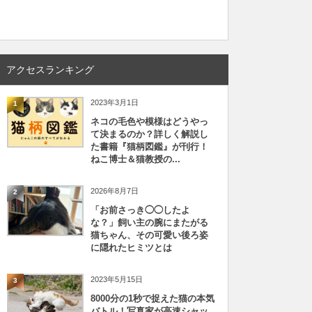
アクセスランキング
2023年3月1日
1
ネコの毛色や模様はどうやっ
て決まるのか？詳しく解説し
た書籍『猫柄図鑑』が刊行！
ねこ博士＆猫教授の...
2026年8月7日
2
「お前さっき◯◯したよ
な？」飼い主の腕にまたがる
猫ちゃん、その可愛い後ろ姿
に隠れたヒミツとは
2023年5月15日
3
8000分の1秒で捉えた猫の本気
バトル！写真家が高速シャッ