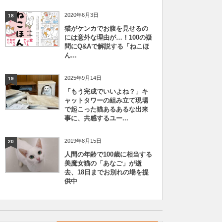
2020年6月3日
18
猫がケンカでお腹を見せるの
には意外な理由が…！100の疑
問にQ&Aで解説する「ねこほ
ん...
2025年9月14日
19
「もう完成でいいよね？」キ
ャットタワーの組み立て現場
で起こった猫あるあるな出来
事に、共感するユー...
2019年8月15日
20
人間の年齢で100歳に相当する
美魔女猫の「あなご」が逝
去、18日までお別れの場を提
供中