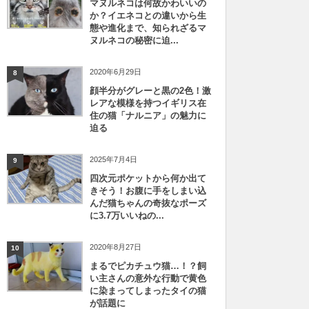
マヌルネコは何故かわいいの
か？イエネコとの違いから生
態や進化まで、知られざるマ
ヌルネコの秘密に迫...
2020年6月29日
8
顔半分がグレーと黒の2色！激
レアな模様を持つイギリス在
住の猫「ナルニア」の魅力に
迫る
2025年7月4日
9
四次元ポケットから何か出て
きそう！お腹に手をしまい込
んだ猫ちゃんの奇抜なポーズ
に3.7万いいねの...
2020年8月27日
10
まるでピカチュウ猫…！？飼
い主さんの意外な行動で黄色
に染まってしまったタイの猫
が話題に