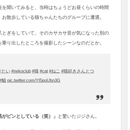
況を聞いてみると、当時はちょうどお昼くらいの時間
、お散歩している猫ちゃんたちのグループに遭遇。
爪とぎをしていて、そのカサカサ音が気になった別の
を乗り出したところを撮影したシーンなのだとか。
りたい
#nekoclub
#猫
#cat
#ねこ
#猫好きさんとつ
#貓
pic.twitter.com/YI5poUbn3G
筋がピンとしている（笑）」
と驚いたジジさん。