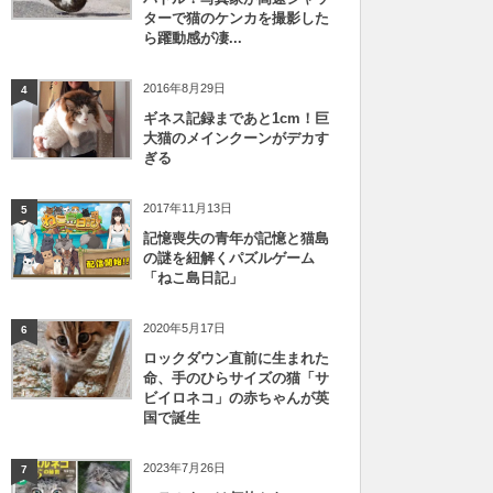
ターで猫のケンカを撮影した
ら躍動感が凄...
2016年8月29日
4
ギネス記録まであと1cm！巨
大猫のメインクーンがデカす
ぎる
2017年11月13日
5
記憶喪失の青年が記憶と猫島
の謎を紐解くパズルゲーム
「ねこ島日記」
2020年5月17日
6
ロックダウン直前に生まれた
命、手のひらサイズの猫「サ
ビイロネコ」の赤ちゃんが英
国で誕生
2023年7月26日
7