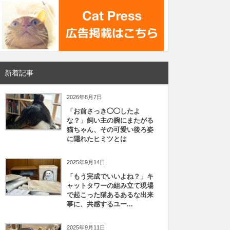
新着記事
2026年8月7日
「お前さっき◯◯したよ
な？」飼い主の腕にまたがる
猫ちゃん、その可愛い後ろ姿
に隠れたヒミツとは
2025年9月14日
「もう完成でいいよね？」キ
ャットタワーの組み立て現場
で起こった猫あるあるな出来
事に、共感するユー...
2025年9月11日