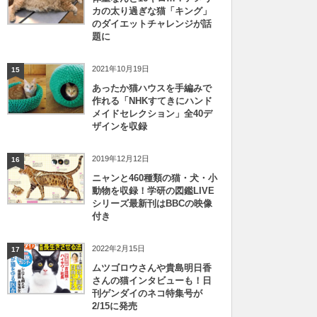
カの太り過ぎな猫「キング」
のダイエットチャレンジが話
題に
2021年10月19日
15
あったか猫ハウスを手編みで
作れる「NHKすてきにハンド
メイドセレクション」全40デ
ザインを収録
2019年12月12日
16
ニャンと460種類の猫・犬・小
動物を収録！学研の図鑑LIVE
シリーズ最新刊はBBCの映像
付き
2022年2月15日
17
ムツゴロウさんや貴島明日香
さんの猫インタビューも！日
刊ゲンダイのネコ特集号が
2/15に発売