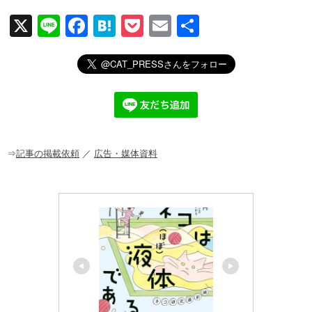
X
Li
F
H
P
E
共
n
a
at
o
m
有
e
c
e
ck
ail
e
n
et
b
a
o
o
⇒
記事の掲載依頼
／
広告・媒体資料
k