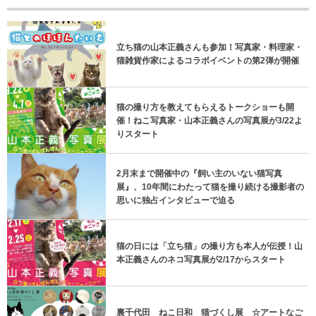
立ち猫の山本正義さんも参加！写真家・料理家・
猫雑貨作家によるコラボイベントの第2弾が開催
猫の撮り方を教えてもらえるトークショーも開
催！ねこ写真家・山本正義さんの写真展が3/22よ
りスタート
2月末まで開催中の『飼い主のいない猫写真
展』、10年間にわたって猫を撮り続ける撮影者の
思いに独占インタビューで迫る
猫の日には「立ち猫」の撮り方も本人が伝授！山
本正義さんのネコ写真展が2/17からスタート
裏千代田 ねこ日和 猫づくし展 ☆アートなご