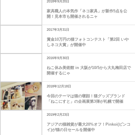
2018年9月20日
家具職人の本気作「ネコ家具」が新作5点を公
開！見本市も開催されるニャ
2017年3月31日
賞金10万円の猫フォトコンテスト「第2回 いや
しネコ大賞」が開催中
2016年9月30日
ねこ休み美術館 in 大阪が10/5から大丸梅田店で
開催するにゃ
2018年12月18日
今回のテーマは猫の寝顔！猫グッズブランド
「ねこにすと」の企画展第3弾が札幌で開催
2019年2月23日
アジアの猫雑貨が最大20%オフ！Pinkoi(ピンコ
イ)が猫の日セールを開催中