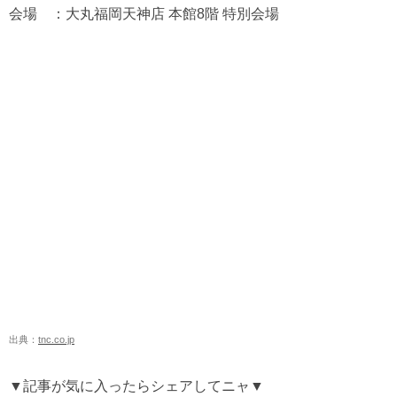
会場 ：大丸福岡天神店 本館8階 特別会場
出典：
tnc.co.jp
▼記事が気に入ったらシェアしてニャ▼