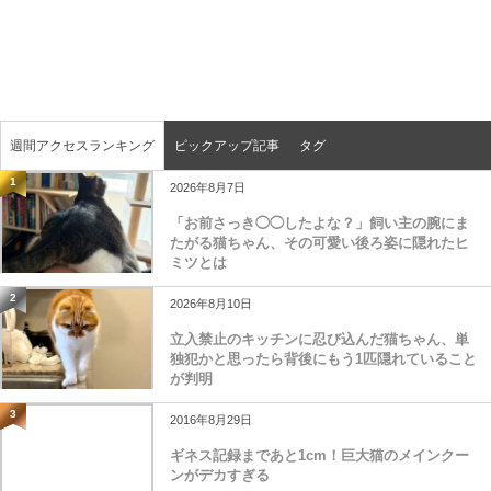
週間アクセスランキング
ピックアップ記事
タグ
1
2026年8月7日
「お前さっき◯◯したよな？」飼い主の腕にま
たがる猫ちゃん、その可愛い後ろ姿に隠れたヒ
ミツとは
2
2026年8月10日
立入禁止のキッチンに忍び込んだ猫ちゃん、単
独犯かと思ったら背後にもう1匹隠れていること
が判明
3
2016年8月29日
ギネス記録まであと1cm！巨大猫のメインクー
ンがデカすぎる