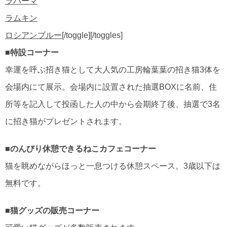
ラパーマ
ラムキン
ロシアンブルー
[/toggle][/toggles]
■特設コーナー
幸運を呼ぶ招き猫として大人気の工房輪葉葉の招き猫3体を
会場内にて展示。会場内に設置された抽選BOXに名前、住
所等を記入して投函した人の中から会期終了後、抽選で3名
に招き猫がプレゼントされます。
■のんびり休憩できるねこカフェコーナー
猫を眺めながらほっと一息つける休憩スペース。3歳以下は
無料です。
■猫グッズの販売コーナー