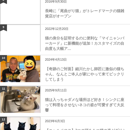
2016年9月30日
長崎に「尾曲がり猫」がトレードマークの猫雑
貨店がオープン
9
2022年12月20日
猫の身分を証明するのに便利な「マイニャンバ
ーカード」に新機能が追加！カスタマイズの自
由度も大幅ア...
10
2024年4月13日
【奇跡のご対面】細川たかし師匠に激似の猫ち
ゃん、なんとご本人が家にやって来てビックリ
してしまう
11
2025年9月11日
猫は入っちゃダメな場所ほど好き！シンクに座
って料理をさせないネコの姿が可愛すぎて大反
響
12
2023年6月3日