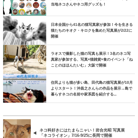
当地ネコさんやネコ用グッズも！
日本全国から41名の猫写真家が参加！今を生きる
猫たちのキオク・キロクを集めた写真展が2/22に
開催
ラオスで撮影した猫の写真も展示！3名のネコ写
真家が参加する、写真×猫雑貨×食のイベント「ね
ことのほほんたいむ」大阪で開催
住民よりも猫が多い島、田代島の猫写真展が10月
よりスタート！沖昌之さんらの作品を展示→島で
暮らすネコの名前や家系図を紹介する...
ネコ科好きにはたまらニャい！岩合光昭 写真展
「ネコライオン」7/16-9/25に長岡で開催