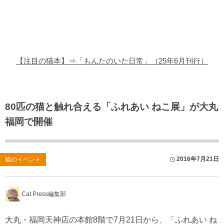
猫の商品レビュー
猫の豆知識・雑学
猫の調査データ
【注目の猫本】⇒「もんたのいた日常」（25年6月刊行）
猫の譲渡会
猫の社会問題
80匹の猫と触れ合える「ふれあい ねこ展」が大丸
福岡で開催
猫のゲーム・アプリ
猫のフリー写真素材
2016年7月21日
猫のイベント
Cat Press編集部
大丸・福岡天神店の本館8階で7月21日から、「ふれあい ね