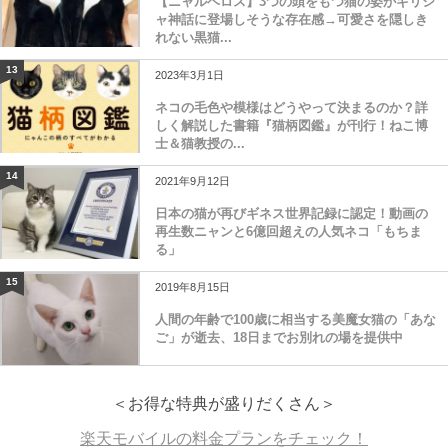
【ニャルベロス】3つの頭をもつ猫の姿がギリシ
ャ神話に登場しそうな存在感→可愛さを隠しき
れない黒猫...
13
2023年3月1日
ネコの毛色や模様はどうやって決まるのか？詳
しく解説した書籍『猫柄図鑑』が刊行！ねこ博
士＆猫教授の...
14
2021年9月12日
日本の猫が再びギネス世界記録に認定！動画の
再生数ニャンと6億回超えの人気ネコ「もちま
る」
15
2019年8月15日
人間の年齢で100歳に相当する美魔女猫の「あな
ご」が逝去、18日までお別れの場を提供中
＜お得な特典が盛りだくさん＞
楽天モバイルの料金プランをチェック！