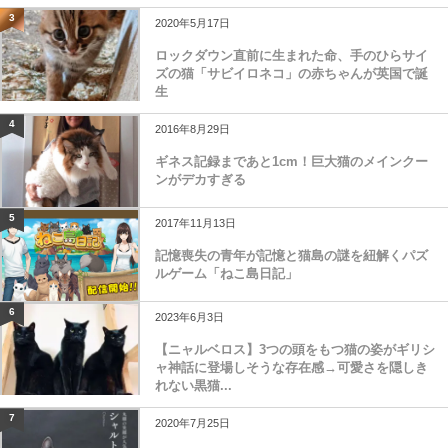
3
2020年5月17日
ロックダウン直前に生まれた命、手のひらサイ
ズの猫「サビイロネコ」の赤ちゃんが英国で誕
生
4
2016年8月29日
ギネス記録まであと1cm！巨大猫のメインクー
ンがデカすぎる
5
2017年11月13日
記憶喪失の青年が記憶と猫島の謎を紐解くパズ
ルゲーム「ねこ島日記」
6
2023年6月3日
【ニャルベロス】3つの頭をもつ猫の姿がギリシ
ャ神話に登場しそうな存在感→可愛さを隠しき
れない黒猫...
7
2020年7月25日