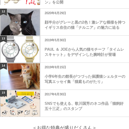
ン」を公開
12
2020年6月29日
顔半分がグレーと黒の2色！激レアな模様を持つ
イギリス在住の猫「ナルニア」の魅力に迫る
13
2019年5月30日
PAUL ＆ JOEから人気の猫モチーフ「タイムレ
スキャット」をデザインした腕時計が登場
14
2019年9月15日
小学6年生の館長がつづった保護猫シェルターの
写真エッセイ集「猫庭ものがたり」
15
2017年6月30日
SNSでも使える、歌川国芳のネコ作品「猫飼好
五十三疋」のスタンプ
＜お得な特典が盛りだくさん＞