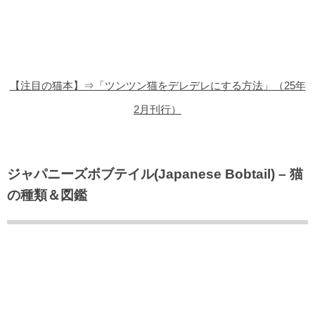
猫の商品レビュー
猫の豆知識・雑学
猫の調査データ
【注目の猫本】⇒「ツンツン猫をデレデレにする方法」（25年
猫の譲渡会
2月刊行）
猫の社会問題
猫のゲーム・アプリ
ジャパニーズボブテイル(Japanese Bobtail) – 猫
の種類＆図鑑
猫のフリー写真素材