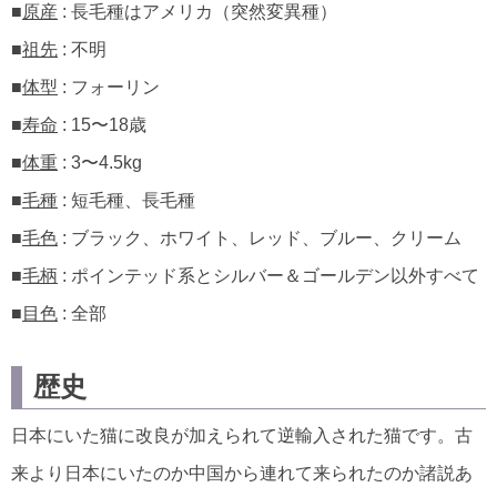
■
原産
: 長毛種はアメリカ（突然変異種）
■
祖先
: 不明
■
体型
: フォーリン
■
寿命
: 15〜18歳
■
体重
: 3〜4.5kg
■
毛種
: 短毛種、長毛種
■
毛色
: ブラック、ホワイト、レッド、ブルー、クリーム
■
毛柄
: ポインテッド系とシルバー＆ゴールデン以外すべて
■
目色
: 全部
歴史
日本にいた猫に改良が加えられて逆輸入された猫です。古
来より日本にいたのか中国から連れて来られたのか諸説あ