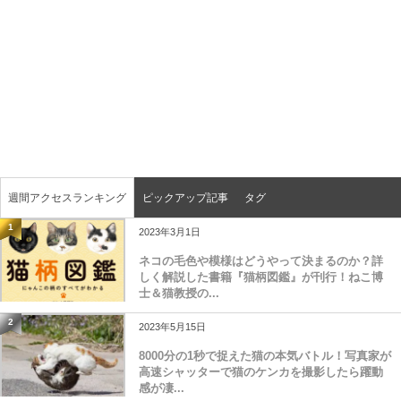
週間アクセスランキング
ピックアップ記事
タグ
1
2023年3月1日
ネコの毛色や模様はどうやって決まるのか？詳
しく解説した書籍『猫柄図鑑』が刊行！ねこ博
士＆猫教授の...
2
2023年5月15日
8000分の1秒で捉えた猫の本気バトル！写真家が
高速シャッターで猫のケンカを撮影したら躍動
感が凄...