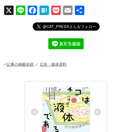
X
Li
F
H
P
E
共
n
a
at
o
m
有
e
c
e
ck
ail
e
n
et
b
a
o
o
⇒
記事の掲載依頼
／
広告・媒体資料
k