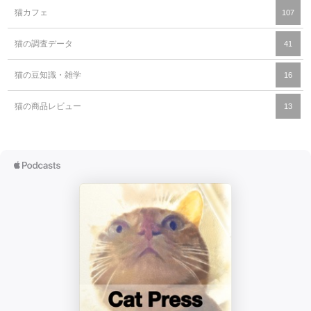
猫カフェ
107
猫の調査データ
41
猫の豆知識・雑学
16
猫の商品レビュー
13