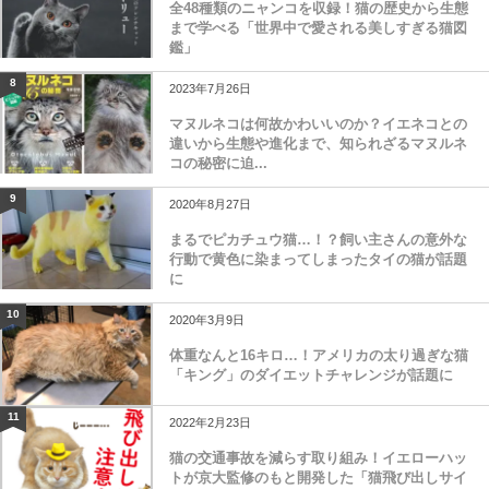
全48種類のニャンコを収録！猫の歴史から生態
まで学べる「世界中で愛される美しすぎる猫図
鑑」
8
2023年7月26日
マヌルネコは何故かわいいのか？イエネコとの
違いから生態や進化まで、知られざるマヌルネ
コの秘密に迫...
9
2020年8月27日
まるでピカチュウ猫…！？飼い主さんの意外な
行動で黄色に染まってしまったタイの猫が話題
に
10
2020年3月9日
体重なんと16キロ…！アメリカの太り過ぎな猫
「キング」のダイエットチャレンジが話題に
11
2022年2月23日
猫の交通事故を減らす取り組み！イエローハッ
トが京大監修のもと開発した「猫飛び出しサイ