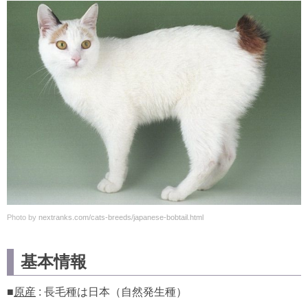
Photo by
nextranks.com/cats-breeds/japanese-bobtail.html
基本情報
■
原産
: 長毛種は日本（自然発生種）