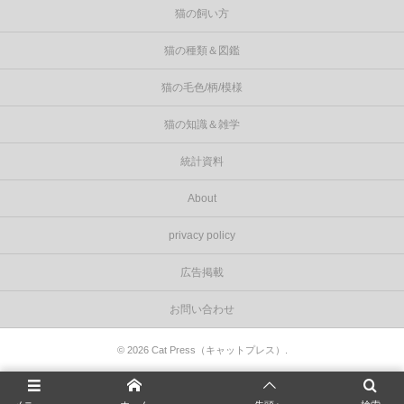
猫の飼い方
猫の種類＆図鑑
猫の毛色/柄/模様
猫の知識＆雑学
統計資料
About
privacy policy
広告掲載
お問い合わせ
©
2026
Cat Press（キャットプレス）
.