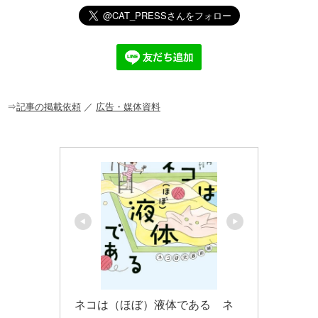
e
c
e
ck
ail
e
n
et
b
a
o
o
⇒
記事の掲載依頼
／
広告・媒体資料
k
ネコは（ほぼ）液体である　ネ