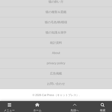
猫の飼い方
猫の種類＆図鑑
猫の毛色/柄/模様
猫の知識＆雑学
統計資料
About
privacy policy
広告掲載
お問い合わせ
©
2026
Cat Press（キャットプレス）
.
メニュー
ホーム
先頭へ
検索