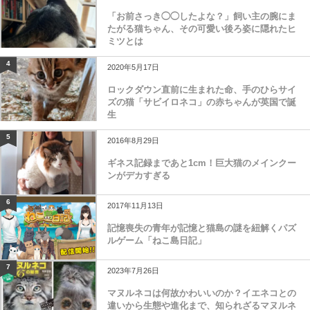
「お前さっき◯◯したよな？」飼い主の腕にま
たがる猫ちゃん、その可愛い後ろ姿に隠れたヒ
ミツとは
4
2020年5月17日
ロックダウン直前に生まれた命、手のひらサイ
ズの猫「サビイロネコ」の赤ちゃんが英国で誕
生
5
2016年8月29日
ギネス記録まであと1cm！巨大猫のメインクー
ンがデカすぎる
6
2017年11月13日
記憶喪失の青年が記憶と猫島の謎を紐解くパズ
ルゲーム「ねこ島日記」
7
2023年7月26日
マヌルネコは何故かわいいのか？イエネコとの
違いから生態や進化まで、知られざるマヌルネ