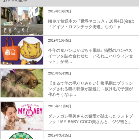
2019年10月3日
NHKで放送中の「世界ネコ歩き」10月4日(金)は
「ドイツ・ロマンチック街道」なのニャ
2019年10月5日
今年の食パンはかぼちゃ風味♪ 猫型のパンやス
イーツを詰め合わせた「いろねこハロウィンセ
ット」が発...
2023年5月30日
【まるで羊の毛刈りみたい】換毛期にブラッシ
ングされる猫の映像が話題に→抜け毛で子猫が
作れそうなほ...
2016年11月6日
ダレノガレ明美さんの猫愛が詰まったフォトブ
ック「MY BABY COCO美さんと、ジジ吉と」
2019年3月15日