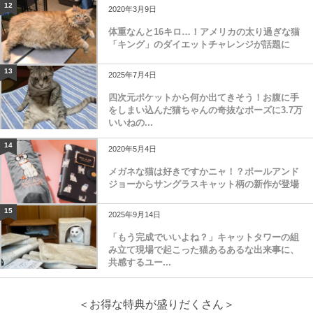
12
2020年3月9日
体重なんと16キロ…！アメリカの太り過ぎな猫
「キング」のダイエットチャレンジが話題に
13
2025年7月4日
四次元ポケットから何か出てきそう！お腹に手
をしまい込んだ猫ちゃんの奇抜なポーズに3.7万
いいねの...
14
2020年5月4日
メガネな猫は好きですかニャ！？ポールアンド
ジョーからサングラスキャット柄の新作が登場
15
2025年9月14日
「もう完成でいいよね？」キャットタワーの組
み立て現場で起こった猫あるあるな出来事に、
共感するユー...
＜お得な特典が盛りだくさん＞