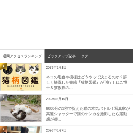
週間アクセスランキング
ピックアップ記事
タグ
1
2023年3月1日
ネコの毛色や模様はどうやって決まるのか？詳
しく解説した書籍『猫柄図鑑』が刊行！ねこ博
士＆猫教授の...
2
2023年5月15日
8000分の1秒で捉えた猫の本気バトル！写真家が
高速シャッターで猫のケンカを撮影したら躍動
感が凄...
3
2026年8月7日