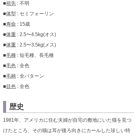
■
祖先
: 不明
■
体型
: セミフォーリン
■
寿命
: 15歳
■
体重
: 2.5〜4.5kg(オス)
■
体重
: 2.5〜3.5kg(メス)
■
毛種
: 短毛種、長毛種
■
毛色
: 全色
■
毛柄
: 全パターン
■
目色
: 全色
歴史
1981年、アメリカに住む夫婦が自宅の敷地にいた猫を見つ
けたところ、その猫は耳が後ろ向きにカールした珍しい特