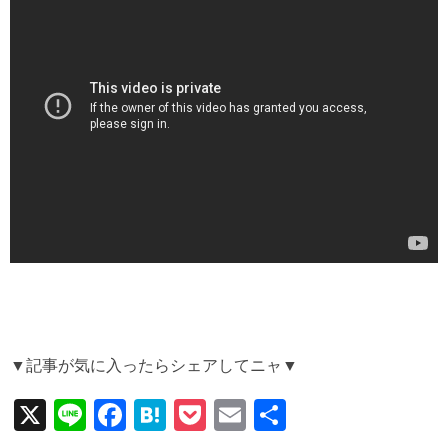
▼記事が気に入ったらシェアしてニャ▼
X
Li
F
H
P
E
共
n
a
at
o
m
有