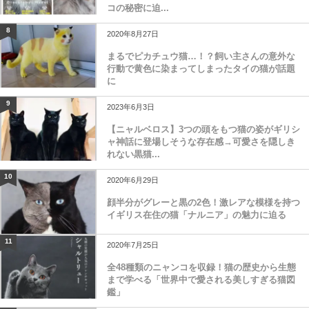
コの秘密に迫...
8
2020年8月27日
まるでピカチュウ猫…！？飼い主さんの意外な
行動で黄色に染まってしまったタイの猫が話題
に
9
2023年6月3日
【ニャルベロス】3つの頭をもつ猫の姿がギリシ
ャ神話に登場しそうな存在感→可愛さを隠しき
れない黒猫...
10
2020年6月29日
顔半分がグレーと黒の2色！激レアな模様を持つ
イギリス在住の猫「ナルニア」の魅力に迫る
11
2020年7月25日
全48種類のニャンコを収録！猫の歴史から生態
まで学べる「世界中で愛される美しすぎる猫図
鑑」