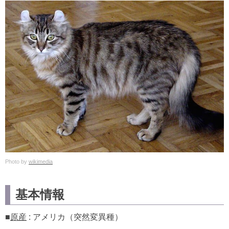
Photo by
wikimedia
基本情報
■
原産
: アメリカ（突然変異種）