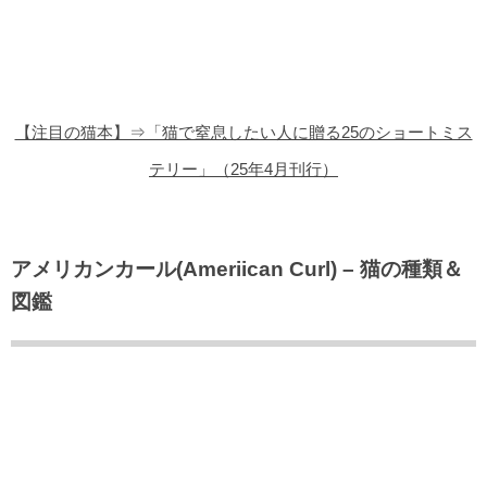
猫の商品レビュー
猫の豆知識・雑学
猫の調査データ
【注目の猫本】⇒「猫で窒息したい人に贈る25のショートミス
猫の譲渡会
テリー」（25年4月刊行）
猫の社会問題
猫のゲーム・アプリ
アメリカンカール(Ameriican Curl) – 猫の種類＆
図鑑
猫のフリー写真素材