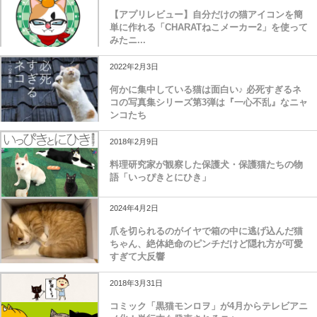
【アプリレビュー】自分だけの猫アイコンを簡
単に作れる「CHARATねこメーカー2」を使って
みたニ...
2022年2月3日
何かに集中している猫は面白い♪ 必死すぎるネ
コの写真集シリーズ第3弾は『一心不乱』なニャ
ンコたち
2018年2月9日
料理研究家が観察した保護犬・保護猫たちの物
語「いっぴきとにひき」
2024年4月2日
爪を切られるのがイヤで箱の中に逃げ込んだ猫
ちゃん、絶体絶命のピンチだけど隠れ方が可愛
すぎて大反響
2018年3月31日
コミック「黒猫モンロヲ」が4月からテレビアニ