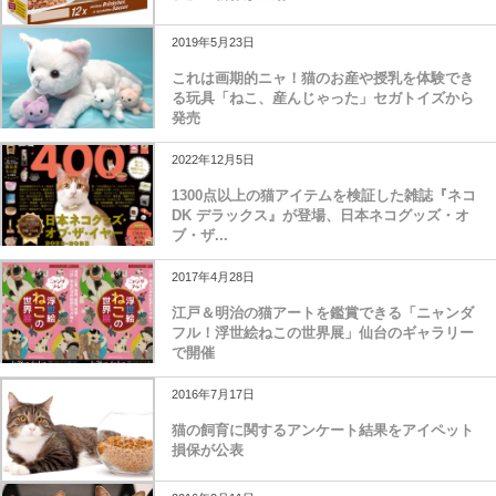
2019年5月23日
これは画期的ニャ！猫のお産や授乳を体験でき
る玩具「ねこ、産んじゃった」セガトイズから
発売
2022年12月5日
1300点以上の猫アイテムを検証した雑誌『ネコ
DK デラックス』が登場、日本ネコグッズ・オ
ブ・ザ...
2017年4月28日
江戸＆明治の猫アートを鑑賞できる「ニャンダ
フル！浮世絵ねこの世界展」仙台のギャラリー
で開催
2016年7月17日
猫の飼育に関するアンケート結果をアイペット
損保が公表