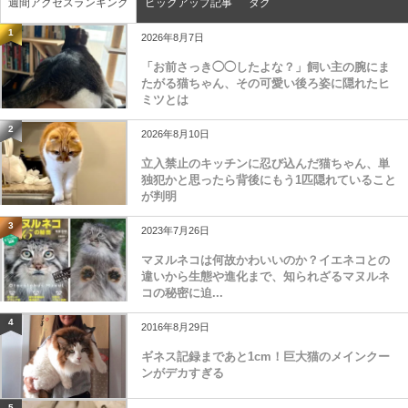
週間アクセスランキング
ピックアップ記事
タグ
1
2026年8月7日
「お前さっき◯◯したよな？」飼い主の腕にま
たがる猫ちゃん、その可愛い後ろ姿に隠れたヒ
ミツとは
2
2026年8月10日
立入禁止のキッチンに忍び込んだ猫ちゃん、単
独犯かと思ったら背後にもう1匹隠れていること
が判明
3
2023年7月26日
マヌルネコは何故かわいいのか？イエネコとの
違いから生態や進化まで、知られざるマヌルネ
コの秘密に迫...
4
2016年8月29日
ギネス記録まであと1cm！巨大猫のメインクー
ンがデカすぎる
5