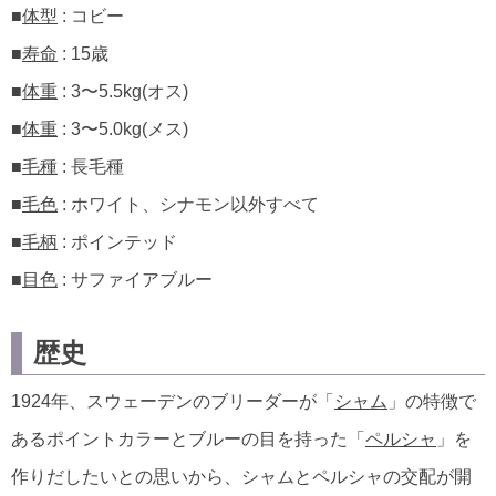
■
体型
: コビー
■
寿命
: 15歳
■
体重
: 3〜5.5kg(オス)
■
体重
: 3〜5.0kg(メス)
■
毛種
: 長毛種
■
毛色
: ホワイト、シナモン以外すべて
■
毛柄
: ポインテッド
■
目色
: サファイアブルー
歴史
1924年、スウェーデンのブリーダーが「
シャム
」の特徴で
あるポイントカラーとブルーの目を持った「
ペルシャ
」を
作りだしたいとの思いから、シャムとペルシャの交配が開