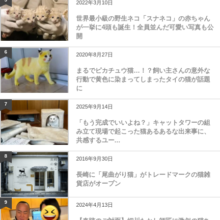
2022年3月10日
世界最小級の野生ネコ「スナネコ」の赤ちゃん
が一挙に4頭も誕生！全員並んだ可愛い写真も公
開
6
2020年8月27日
まるでピカチュウ猫…！？飼い主さんの意外な
行動で黄色に染まってしまったタイの猫が話題
に
7
2025年9月14日
「もう完成でいいよね？」キャットタワーの組
み立て現場で起こった猫あるあるな出来事に、
共感するユー...
8
2016年9月30日
長崎に「尾曲がり猫」がトレードマークの猫雑
貨店がオープン
9
2024年4月13日