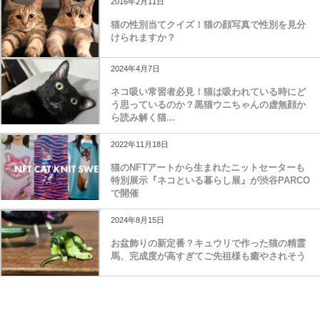
2016年2月11日
猫の性別当てクイズ！猫の顔写真で性別を見分
けられますか？
2024年4月7日
ネコ吸い常習者必見！猫は吸われている時にど
う思っているのか？黒猫ウニちゃんの虚無顔か
ら読み解く猫...
2022年11月18日
猫のNFTアートから生まれたニットセーターも
特別展示『ネコといる暮らし展』が渋谷PARCO
で開催
2024年8月15日
お盆飾りの新定番？キュウリで作った猫の精霊
馬、完成度が高すぎてご先祖様も癒やされそう