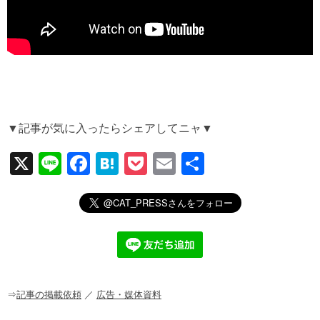
▼記事が気に入ったらシェアしてニャ▼
X
Li
F
H
P
E
共
n
a
at
o
m
有
e
c
e
ck
ail
e
n
et
b
a
o
o
⇒
記事の掲載依頼
／
広告・媒体資料