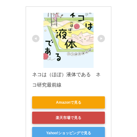
k
ネコは（ほぼ）液体である　ネ
コ研究最前線
Amazonで見る
楽天市場で見る
Yahoo!ショッピングで見る