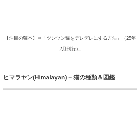
猫の商品レビュー
猫の豆知識・雑学
猫の調査データ
【注目の猫本】⇒「ツンツン猫をデレデレにする方法」（25年
猫の譲渡会
2月刊行）
猫の社会問題
猫のゲーム・アプリ
ヒマラヤン(Himalayan) – 猫の種類＆図鑑
猫のフリー写真素材