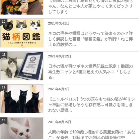
【奇跡のご対面】細川たかし師匠に激似の猫ち
ゃん、なんとご本人が家にやって来てビックリ
してしまう
10
2023年3月1日
ネコの毛色や模様はどうやって決まるのか？詳
しく解説した書籍『猫柄図鑑』が刊行！ねこ博
士＆猫教授の...
11
2021年9月12日
日本の猫が再びギネス世界記録に認定！動画の
再生数ニャンと6億回超えの人気ネコ「もちま
る」
12
2023年6月3日
【ニャルベロス】3つの頭をもつ猫の姿がギリシ
ャ神話に登場しそうな存在感→可愛さを隠しき
れない黒猫...
13
2019年8月15日
人間の年齢で100歳に相当する美魔女猫の「あな
ご」が逝去、18日までお別れの場を提供中