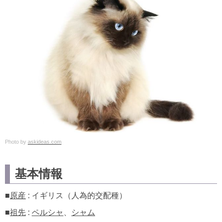
Photo by
askideas.com
基本情報
■
原産
: イギリス（人為的交配種）
■
祖先
:
ペルシャ
、
シャム