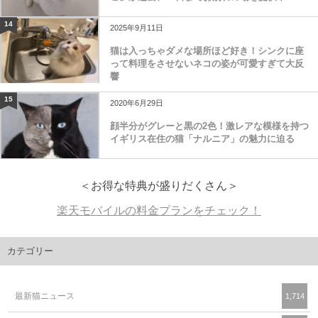
14
2025年9月11日
猫は入っちゃダメな場所ほど好き！シンクに座
って料理をさせないネコの姿が可愛すぎて大反
響
15
2020年6月29日
顔半分がグレーと黒の2色！激レアな模様を持つ
イギリス在住の猫「ナルニア」の魅力に迫る
＜お得な特典が盛りだくさん＞
楽天モバイルの料金プランをチェック！
カテゴリー
最新猫ニュース
1,714