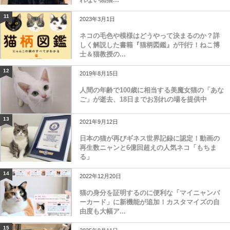
11
2023年3月1日
ネコの毛色や模様はどうやって決まるのか？詳
しく解説した書籍『猫柄図鑑』が刊行！ねこ博
士＆猫教授の...
12
2019年8月15日
人間の年齢で100歳に相当する美魔女猫の「あな
ご」が逝去、18日までお別れの場を提供中
13
2021年9月12日
日本の猫が再びギネス世界記録に認定！動画の
再生数ニャンと6億回超えの人気ネコ「もちま
る」
14
2022年12月20日
猫の身分を証明するのに便利な「マイニャンバ
ーカード」に新機能が追加！カスタマイズの自
由度も大幅ア...
15