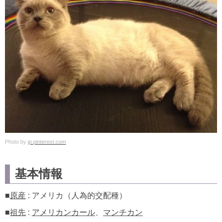
Photo by
jp.pinterest.com
基本情報
■
原産
: アメリカ（人為的交配種）
■
祖先
:
アメリカンカール
、
マンチカン