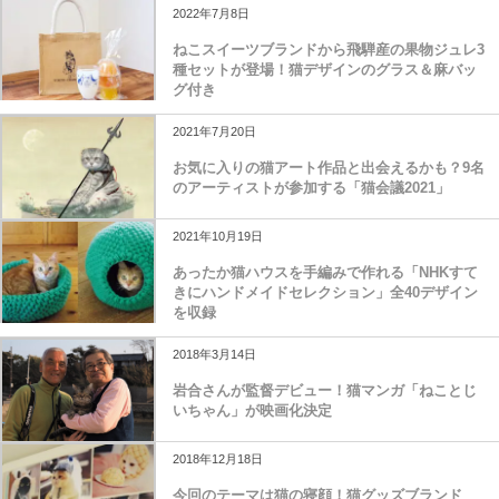
2022年7月8日
ねこスイーツブランドから飛騨産の果物ジュレ3
種セットが登場！猫デザインのグラス＆麻バッ
グ付き
2021年7月20日
お気に入りの猫アート作品と出会えるかも？9名
のアーティストが参加する「猫会議2021」
2021年10月19日
あったか猫ハウスを手編みで作れる「NHKすて
きにハンドメイドセレクション」全40デザイン
を収録
2018年3月14日
岩合さんが監督デビュー！猫マンガ「ねことじ
いちゃん」が映画化決定
2018年12月18日
今回のテーマは猫の寝顔！猫グッズブランド