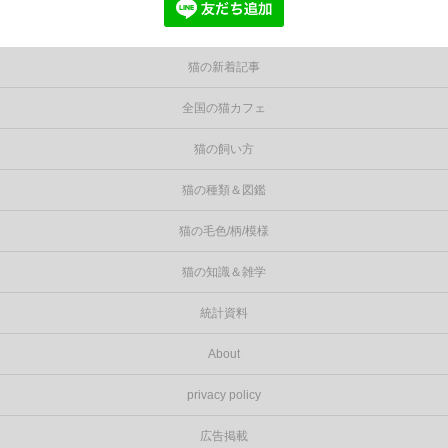
猫の新着記事
全国の猫カフェ
猫の飼い方
猫の種類＆図鑑
猫の毛色/柄/模様
猫の知識＆雑学
統計資料
About
privacy policy
広告掲載