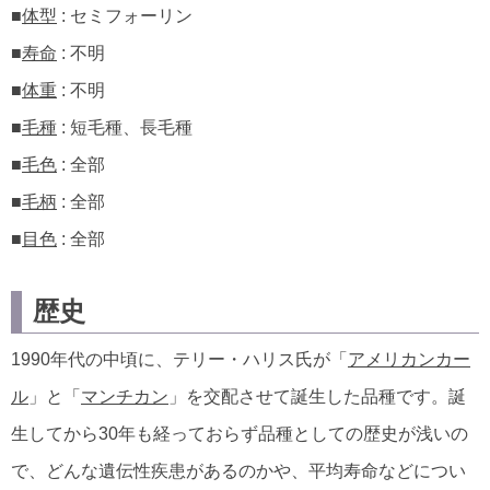
■
体型
: セミフォーリン
■
寿命
: 不明
■
体重
: 不明
■
毛種
: 短毛種、長毛種
■
毛色
: 全部
■
毛柄
: 全部
■
目色
: 全部
歴史
1990年代の中頃に、テリー・ハリス氏が「
アメリカンカー
ル
」と「
マンチカン
」を交配させて誕生した品種です。誕
生してから30年も経っておらず品種としての歴史が浅いの
で、どんな遺伝性疾患があるのかや、平均寿命などについ