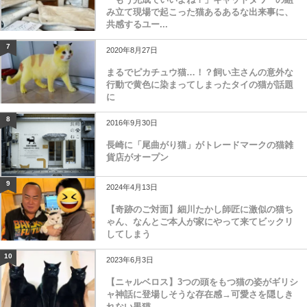
み立て現場で起こった猫あるあるな出来事に、
共感するユー...
7
2020年8月27日
まるでピカチュウ猫…！？飼い主さんの意外な
行動で黄色に染まってしまったタイの猫が話題
に
8
2016年9月30日
長崎に「尾曲がり猫」がトレードマークの猫雑
貨店がオープン
9
2024年4月13日
【奇跡のご対面】細川たかし師匠に激似の猫ち
ゃん、なんとご本人が家にやって来てビックリ
してしまう
10
2023年6月3日
【ニャルベロス】3つの頭をもつ猫の姿がギリシ
ャ神話に登場しそうな存在感→可愛さを隠しき
れない黒猫...