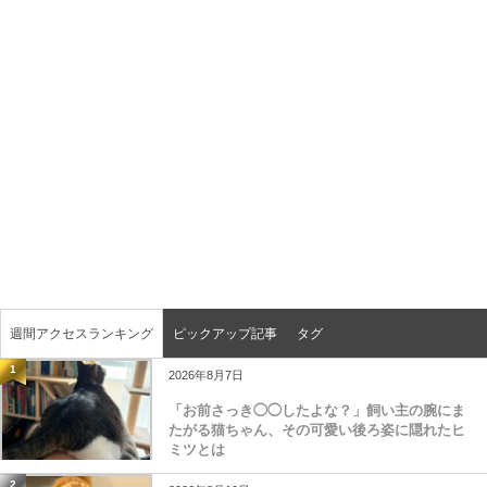
週間アクセスランキング
ピックアップ記事
タグ
1
2026年8月7日
「お前さっき◯◯したよな？」飼い主の腕にま
たがる猫ちゃん、その可愛い後ろ姿に隠れたヒ
ミツとは
2