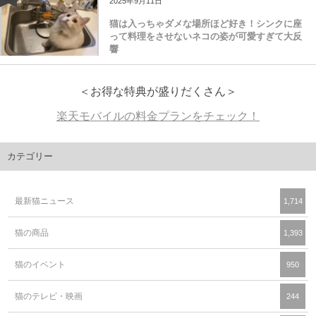
2025年9月11日
猫は入っちゃダメな場所ほど好き！シンクに座
って料理をさせないネコの姿が可愛すぎて大反
響
＜お得な特典が盛りだくさん＞
楽天モバイルの料金プランをチェック！
カテゴリー
最新猫ニュース
1,714
猫の商品
1,393
猫のイベント
950
猫のテレビ・映画
244