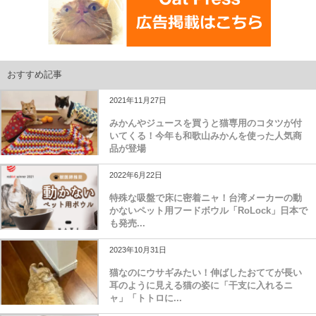
おすすめ記事
2021年11月27日
みかんやジュースを買うと猫専用のコタツが付
いてくる！今年も和歌山みかんを使った人気商
品が登場
2022年6月22日
特殊な吸盤で床に密着ニャ！台湾メーカーの動
かないペット用フードボウル「RoLock」日本で
も発売...
2023年10月31日
猫なのにウサギみたい！伸ばしたおててが長い
耳のように見える猫の姿に「干支に入れるニ
ャ」「トトロに...