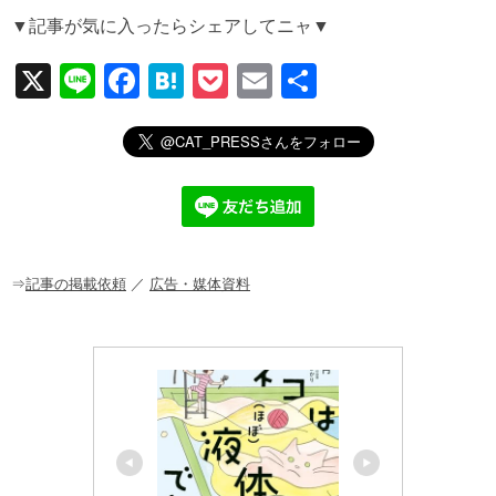
▼記事が気に入ったらシェアしてニャ▼
X
Li
F
H
P
E
共
n
a
at
o
m
有
e
c
e
ck
ail
e
n
et
b
a
o
o
⇒
記事の掲載依頼
／
広告・媒体資料
k