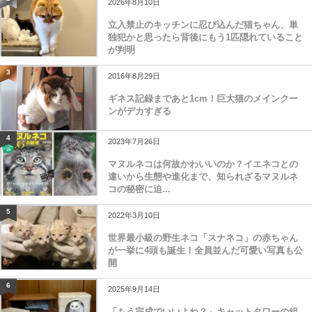
2026年8月10日
立入禁止のキッチンに忍び込んだ猫ちゃん、単
独犯かと思ったら背後にもう1匹隠れていること
が判明
3
2016年8月29日
ギネス記録まであと1cm！巨大猫のメインクー
ンがデカすぎる
4
2023年7月26日
マヌルネコは何故かわいいのか？イエネコとの
違いから生態や進化まで、知られざるマヌルネ
コの秘密に迫...
5
2022年3月10日
世界最小級の野生ネコ「スナネコ」の赤ちゃん
が一挙に4頭も誕生！全員並んだ可愛い写真も公
開
6
2025年9月14日
「もう完成でいいよね？」キャットタワーの組