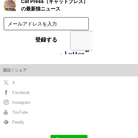
購読 / シェア
X
Facebook
Instagram
YouTube
Feedly