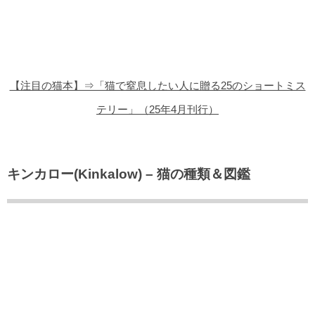
猫の商品レビュー
猫の豆知識・雑学
猫の調査データ
【注目の猫本】⇒「猫で窒息したい人に贈る25のショートミス
猫の譲渡会
テリー」（25年4月刊行）
猫の社会問題
猫のゲーム・アプリ
キンカロー(Kinkalow) – 猫の種類＆図鑑
猫のフリー写真素材