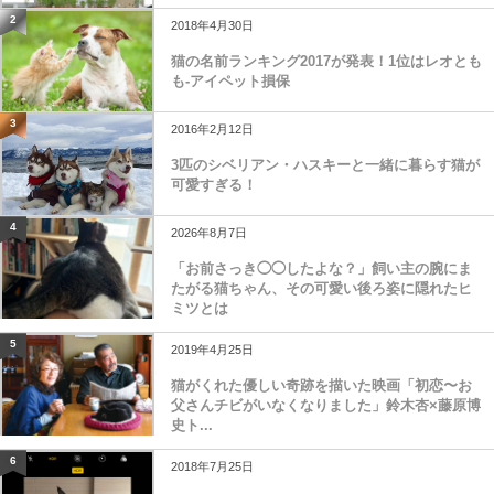
2
2018年4月30日
猫の名前ランキング2017が発表！1位はレオとも
も-アイペット損保
3
2016年2月12日
3匹のシベリアン・ハスキーと一緒に暮らす猫が
可愛すぎる！
4
2026年8月7日
「お前さっき◯◯したよな？」飼い主の腕にま
たがる猫ちゃん、その可愛い後ろ姿に隠れたヒ
ミツとは
5
2019年4月25日
猫がくれた優しい奇跡を描いた映画「初恋〜お
父さんチビがいなくなりました」鈴木杏×藤原博
史ト...
6
2018年7月25日