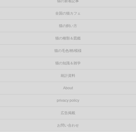
猫の新着記事
全国の猫カフェ
猫の飼い方
猫の種類＆図鑑
猫の毛色/柄/模様
猫の知識＆雑学
統計資料
About
privacy policy
広告掲載
お問い合わせ