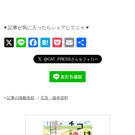
▼記事が気に入ったらシェアしてニャ▼
X
Li
F
H
P
E
共
n
a
at
o
m
有
e
c
e
ck
ail
e
n
et
b
a
o
o
⇒
記事の掲載依頼
／
広告・媒体資料
k