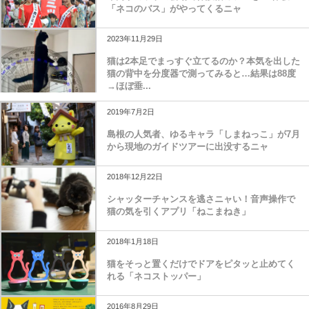
「ネコのバス」がやってくるニャ
2023年11月29日
猫は2本足でまっすぐ立てるのか？本気を出した
猫の背中を分度器で測ってみると…結果は88度
→ほぼ垂...
2019年7月2日
島根の人気者、ゆるキャラ「しまねっこ」が7月
から現地のガイドツアーに出没するニャ
2018年12月22日
シャッターチャンスを逃さニャい！音声操作で
猫の気を引くアプリ「ねこまねき」
2018年1月18日
猫をそっと置くだけでドアをピタッと止めてく
れる「ネコストッパー」
2016年8月29日