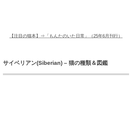
猫の商品レビュー
猫の豆知識・雑学
猫の調査データ
【注目の猫本】⇒「もんたのいた日常」（25年6月刊行）
猫の譲渡会
猫の社会問題
サイベリアン(Siberian) – 猫の種類＆図鑑
猫のゲーム・アプリ
猫のフリー写真素材