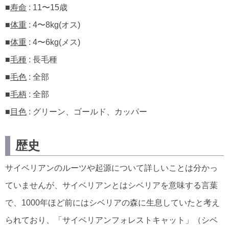
■
寿命
: 11〜15歳
■
体重
: 4〜8kg(オス)
■
体重
: 4〜6kg(メス)
■
毛種
: 長毛種
■
毛色
: 全部
■
毛柄
: 全部
■
目色
: グリーン、ゴールド、カッパー
歴史
サイベリアンのルーツや起源について詳しいことは分かっ
ていませんが、サイベリアンとはシベリアを意味する言葉
で、1000年ほど前にはシベリアの森に生息していたと考え
られており、「サイベリアンフォレストキャット」（シベ