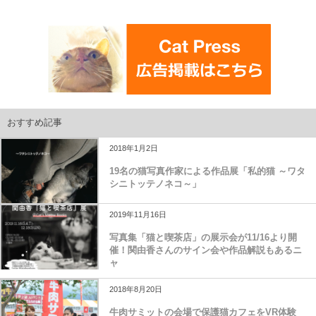
おすすめ記事
2018年1月2日
19名の猫写真作家による作品展「私的猫 ～ワタ
シニトッテノネコ～」
2019年11月16日
写真集「猫と喫茶店」の展示会が11/16より開
催！関由香さんのサイン会や作品解説もあるニ
ャ
2018年8月20日
牛肉サミットの会場で保護猫カフェをVR体験