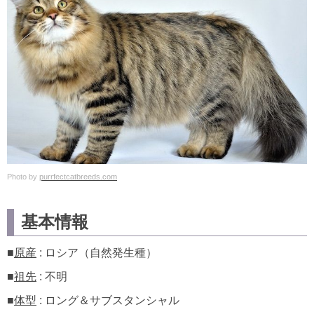
Photo by
purrfectcatbreeds.com
基本情報
■
原産
: ロシア（自然発生種）
■
祖先
: 不明
■
体型
: ロング＆サブスタンシャル