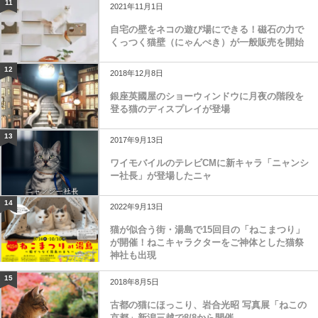
11
2021年11月1日
自宅の壁をネコの遊び場にできる！磁石の力で
くっつく猫壁（にゃんぺき）が一般販売を開始
12
2018年12月8日
銀座英國屋のショーウィンドウに月夜の階段を
登る猫のディスプレイが登場
13
2017年9月13日
ワイモバイルのテレビCMに新キャラ「ニャンシ
ー社長」が登場したニャ
14
2022年9月13日
猫が似合う街・湯島で15回目の「ねこまつり」
が開催！ねこキャラクターをご神体とした猫祭
神社も出現
15
2018年8月5日
古都の猫にほっこり、岩合光昭 写真展「ねこの
京都」新潟三越で8/8から開催