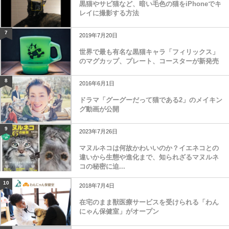
黒猫やサビ猫など、暗い毛色の猫をiPhoneでキ
レイに撮影する方法
7
2019年7月20日
世界で最も有名な黒猫キャラ「フィリックス」
のマグカップ、プレート、コースターが新発売
8
2016年6月1日
ドラマ「グーグーだって猫である2」のメイキン
グ動画が公開
9
2023年7月26日
マヌルネコは何故かわいいのか？イエネコとの
違いから生態や進化まで、知られざるマヌルネ
コの秘密に迫...
10
2018年7月4日
在宅のまま獣医療サービスを受けられる「わん
にゃん保健室」がオープン