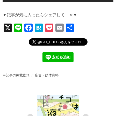
▼記事が気に入ったらシェアしてニャ▼
X
Li
F
H
P
E
共
n
a
at
o
m
有
e
c
e
ck
ail
e
n
et
b
a
o
o
⇒
記事の掲載依頼
／
広告・媒体資料
k