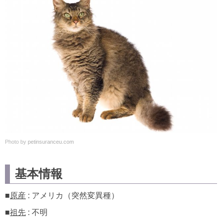
Photo by
petinsuranceu.com
基本情報
■
原産
: アメリカ（突然変異種）
■
祖先
: 不明