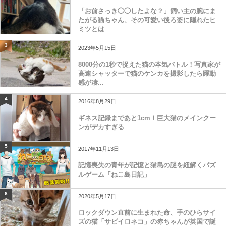
「お前さっき◯◯したよな？」飼い主の腕にま
たがる猫ちゃん、その可愛い後ろ姿に隠れたヒ
ミツとは
3
2023年5月15日
8000分の1秒で捉えた猫の本気バトル！写真家が
高速シャッターで猫のケンカを撮影したら躍動
感が凄...
4
2016年8月29日
ギネス記録まであと1cm！巨大猫のメインクー
ンがデカすぎる
5
2017年11月13日
記憶喪失の青年が記憶と猫島の謎を紐解くパズ
ルゲーム「ねこ島日記」
6
2020年5月17日
ロックダウン直前に生まれた命、手のひらサイ
ズの猫「サビイロネコ」の赤ちゃんが英国で誕