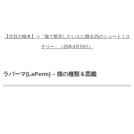
猫の商品レビュー
猫の豆知識・雑学
猫の調査データ
【注目の猫本】⇒「猫で窒息したい人に贈る25のショートミス
猫の譲渡会
テリー」（25年4月刊行）
猫の社会問題
猫のゲーム・アプリ
ラパーマ(LaPerm) – 猫の種類＆図鑑
猫のフリー写真素材