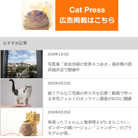
おすすめ記事
2018年1月3日
写真展「岩合光昭の世界ネコ歩き」福井県の西
武福井店で開催中
2022年6月23日
超リアルな三毛猫の作り方を伝授！動画で学べ
る羊毛フェルトのオンライン講座が6/23に開講
2016年8月25日
角張ったフォルムと無表情さがたまらニャい♪
ダンボーの猫バージョン「ニャンボー」のプラ
モデルが発...