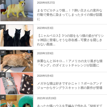
11
2020年8月27日
まるでピカチュウ猫…！？飼い主さんの意外な
行動で黄色に染まってしまったタイの猫が話題
に
12
2023年6月3日
【ニャルベロス】3つの頭をもつ猫の姿がギリシ
ャ神話に登場しそうな存在感→可愛さを隠しき
れない黒猫...
13
2020年3月9日
体重なんと16キロ…！アメリカの太り過ぎな猫
「キング」のダイエットチャレンジが話題に
14
2020年5月4日
メガネな猫は好きですかニャ！？ポールアンド
ジョーからサングラスキャット柄の新作が登場
15
2021年10月19日
あったか猫ハウスを手編みで作れる「NHKすて