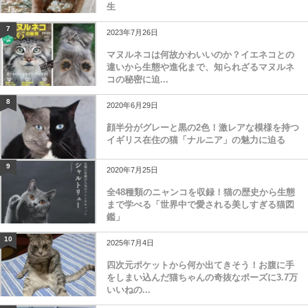
生
7
2023年7月26日
マヌルネコは何故かわいいのか？イエネコとの
違いから生態や進化まで、知られざるマヌルネ
コの秘密に迫...
8
2020年6月29日
顔半分がグレーと黒の2色！激レアな模様を持つ
イギリス在住の猫「ナルニア」の魅力に迫る
9
2020年7月25日
全48種類のニャンコを収録！猫の歴史から生態
まで学べる「世界中で愛される美しすぎる猫図
鑑」
10
2025年7月4日
四次元ポケットから何か出てきそう！お腹に手
をしまい込んだ猫ちゃんの奇抜なポーズに3.7万
いいねの...