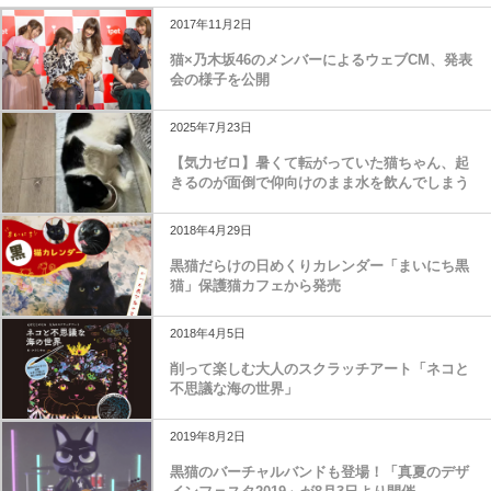
2017年11月2日
猫×乃木坂46のメンバーによるウェブCM、発表
会の様子を公開
2025年7月23日
【気力ゼロ】暑くて転がっていた猫ちゃん、起
きるのが面倒で仰向けのまま水を飲んでしまう
2018年4月29日
黒猫だらけの日めくりカレンダー「まいにち黒
猫」保護猫カフェから発売
2018年4月5日
削って楽しむ大人のスクラッチアート「ネコと
不思議な海の世界」
2019年8月2日
黒猫のバーチャルバンドも登場！「真夏のデザ