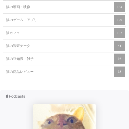
猫の動画・映像
134
猫のゲーム・アプリ
129
猫カフェ
107
猫の調査データ
41
猫の豆知識・雑学
16
猫の商品レビュー
13