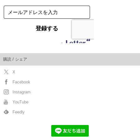
購読 / シェア
X
Facebook
Instagram
YouTube
Feedly