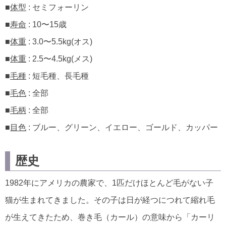
■
体型
: セミフォーリン
■
寿命
: 10〜15歳
■
体重
: 3.0〜5.5kg(オス)
■
体重
: 2.5〜4.5kg(メス)
■
毛種
: 短毛種、長毛種
■
毛色
: 全部
■
毛柄
: 全部
■
目色
: ブルー、グリーン、イエロー、ゴールド、カッパー
歴史
1982年にアメリカの農家で、1匹だけほとんど毛がない子
猫が生まれてきました。その子は日が経つにつれて縮れ毛
が生えてきたため、巻き毛（カール）の意味から「カーリ