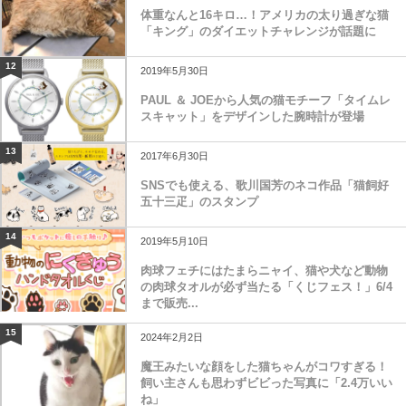
体重なんと16キロ…！アメリカの太り過ぎな猫
「キング」のダイエットチャレンジが話題に
12
2019年5月30日
PAUL ＆ JOEから人気の猫モチーフ「タイムレ
スキャット」をデザインした腕時計が登場
13
2017年6月30日
SNSでも使える、歌川国芳のネコ作品「猫飼好
五十三疋」のスタンプ
14
2019年5月10日
肉球フェチにはたまらニャイ、猫や犬など動物
の肉球タオルが必ず当たる「くじフェス！」6/4
まで販売...
15
2024年2月2日
魔王みたいな顔をした猫ちゃんがコワすぎる！
飼い主さんも思わずビビった写真に「2.4万いい
ね」