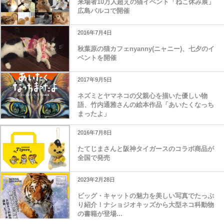
来場者10万人超えの猫イベント「ねこ休み展」
広島パルコで開催
2016年7月4日
秋葉原の猫カフェnyanny(ニャニー)、七夕のイ
ベントを開催
2017年9月5日
ネズミとヤマネコの父親心を描いた優しい物
語、竹内通雅さんの絵本作品「あいたくなっち
まったよ」
2016年7月8日
たてじまさんと阪神タイガースのコラボ商品が
全国で発売
2023年2月28日
ビッグ・キャットの魅力を美しい写真でたっぷ
り紹介！ナショジオキッズから大型ネコ科動物
の書籍が登場...