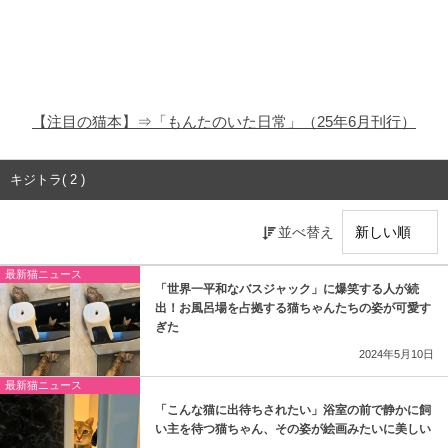
猫の商品レビュー
猫の豆知識・雑学
猫の調査データ
【注目の猫本】⇒「もんたのいた日常」（25年6月刊行）
猫の譲渡会
キジトラ( 2 )
猫の社会問題
並べ替え
猫のゲーム・アプリ
最新猫ニュース
猫のフリー写真素材
「世界一平和なバスジャック」に爆笑する人が続
出！お風呂場を占拠する猫ちゃんたちの姿が可愛す
ぎた
2024年5月10日
最新猫ニュース
「こんな猫に出待ちされたい」浴室の前で静かに飼
い主を待つ猫ちゃん、その姿が絵画みたいに美しい