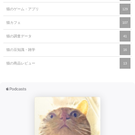
猫のゲーム・アプリ
129
猫カフェ
107
猫の調査データ
41
猫の豆知識・雑学
16
猫の商品レビュー
13