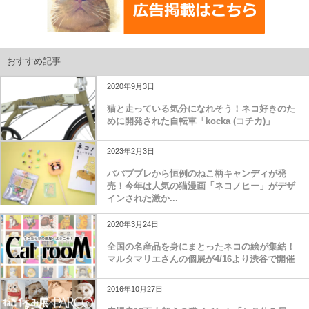
おすすめ記事
2020年9月3日
猫と走っている気分になれそう！ネコ好きのた
めに開発された自転車「kocka (コチカ)」
2023年2月3日
パパブブレから恒例のねこ柄キャンディが発
売！今年は人気の猫漫画「ネコノヒー」がデザ
インされた激か...
2020年3月24日
全国の名産品を身にまとったネコの絵が集結！
マルタマリエさんの個展が4/16より渋谷で開催
2016年10月27日