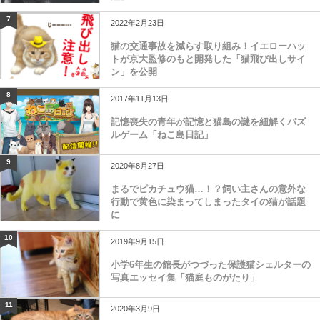
7
2022年2月23日
猫の交通事故を減らす取り組み！イエローハッ
トが京大監修のもと開発した「猫飛び出しサイ
ン」を公開
8
2017年11月13日
記憶喪失の青年が記憶と猫島の謎を紐解くパズ
ルゲーム「ねこ島日記」
9
2020年8月27日
まるでピカチュウ猫…！？飼い主さんの意外な
行動で黄色に染まってしまったタイの猫が話題
に
10
2019年9月15日
小学6年生の館長がつづった保護猫シェルターの
写真エッセイ集「猫庭ものがたり」
11
2020年3月9日