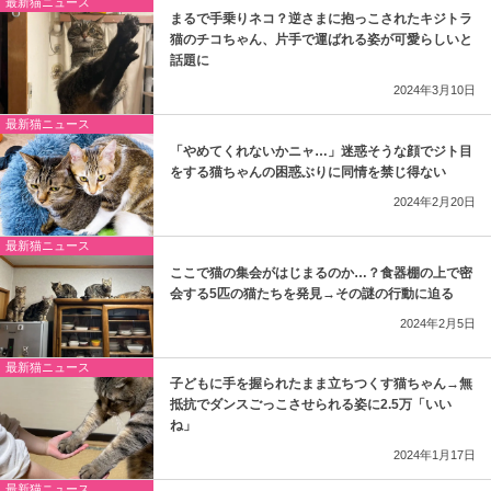
最新猫ニュース
まるで手乗りネコ？逆さまに抱っこされたキジトラ
猫のチコちゃん、片手で運ばれる姿が可愛らしいと
話題に
2024年3月10日
最新猫ニュース
「やめてくれないかニャ…」迷惑そうな顔でジト目
をする猫ちゃんの困惑ぶりに同情を禁じ得ない
2024年2月20日
最新猫ニュース
ここで猫の集会がはじまるのか…？食器棚の上で密
会する5匹の猫たちを発見→その謎の行動に迫る
2024年2月5日
最新猫ニュース
子どもに手を握られたまま立ちつくす猫ちゃん→無
抵抗でダンスごっこさせられる姿に2.5万「いい
ね」
2024年1月17日
最新猫ニュース