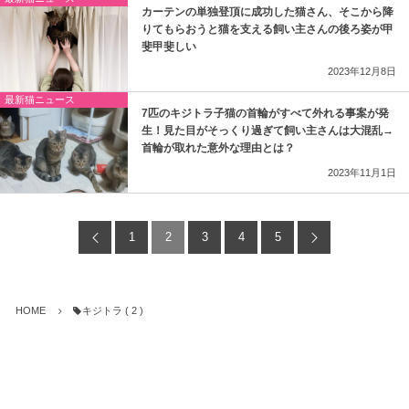
カーテンの単独登頂に成功した猫さん、そこから降
りてもらおうと猫を支える飼い主さんの後ろ姿が甲
斐甲斐しい
2023年12月8日
最新猫ニュース
7匹のキジトラ子猫の首輪がすべて外れる事案が発
生！見た目がそっくり過ぎて飼い主さんは大混乱→
首輪が取れた意外な理由とは？
2023年11月1日
1
2
3
4
5
HOME
キジトラ ( 2 )