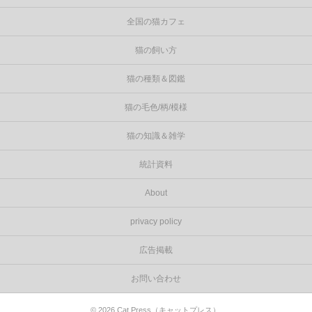
全国の猫カフェ
猫の飼い方
猫の種類＆図鑑
猫の毛色/柄/模様
猫の知識＆雑学
統計資料
About
privacy policy
広告掲載
お問い合わせ
©
2026
Cat Press（キャットプレス）
.