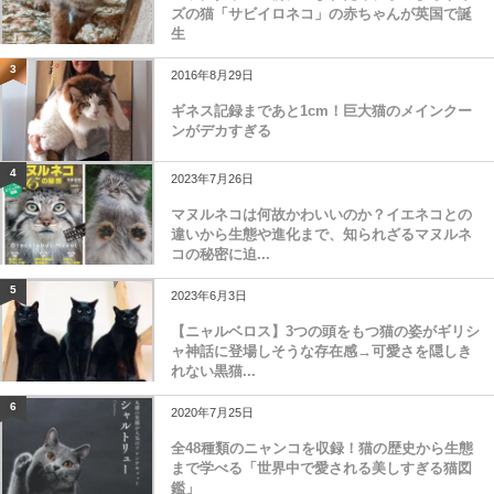
ズの猫「サビイロネコ」の赤ちゃんが英国で誕
生
3
2016年8月29日
ギネス記録まであと1cm！巨大猫のメインクー
ンがデカすぎる
4
2023年7月26日
マヌルネコは何故かわいいのか？イエネコとの
違いから生態や進化まで、知られざるマヌルネ
コの秘密に迫...
5
2023年6月3日
【ニャルベロス】3つの頭をもつ猫の姿がギリシ
ャ神話に登場しそうな存在感→可愛さを隠しき
れない黒猫...
6
2020年7月25日
全48種類のニャンコを収録！猫の歴史から生態
まで学べる「世界中で愛される美しすぎる猫図
鑑」