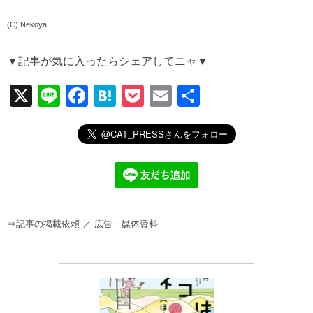
(C) Nekoya
▼記事が気に入ったらシェアしてニャ▼
X
Li
F
H
P
E
共
n
a
at
o
m
有
e
c
e
ck
ail
e
n
et
b
a
o
o
⇒
記事の掲載依頼
／
広告・媒体資料
k