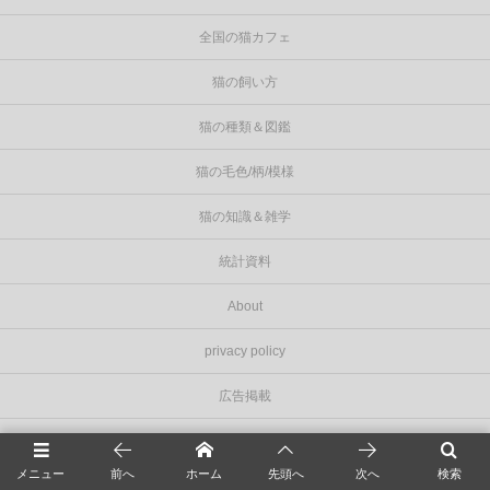
全国の猫カフェ
猫の飼い方
猫の種類＆図鑑
猫の毛色/柄/模様
猫の知識＆雑学
統計資料
About
privacy policy
広告掲載
お問い合わせ
メニュー
前へ
ホーム
先頭へ
次へ
検索