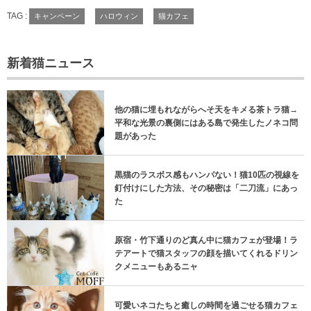
TAG :
キャンペーン
ハロウィン
猫カフェ
新着猫ニュース
他の猫に埋もれながらへそ天をキメる茶トラ猫→
平和な光景の裏側にはある島で発生したノネコ問
題があった
黒猫のラスボス感もハンパない！猫10匹の視線を
釘付けにした方法、その秘密は「二刀流」にあっ
た
原宿・竹下通りのど真ん中に猫カフェが登場！ラ
テアートで猫スタッフの顔を描いてくれるドリン
クメニューもあるニャ
可愛いネコたちと癒しの時間を過ごせる猫カフェ