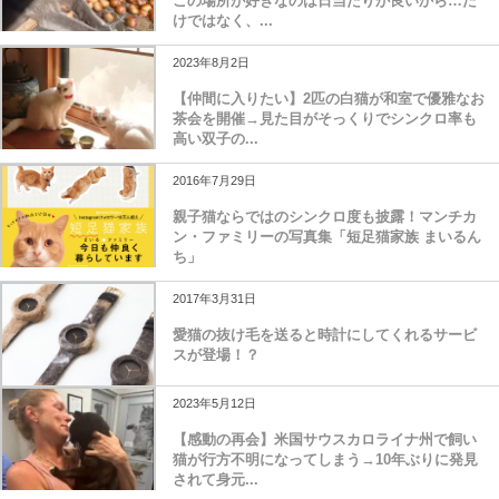
この場所が好きなのは日当たりが良いから…だ
けではなく、...
2023年8月2日
【仲間に入りたい】2匹の白猫が和室で優雅なお
茶会を開催→見た目がそっくりでシンクロ率も
高い双子の...
2016年7月29日
親子猫ならではのシンクロ度も披露！マンチカ
ン・ファミリーの写真集「短足猫家族 まいるん
ち」
2017年3月31日
愛猫の抜け毛を送ると時計にしてくれるサービ
スが登場！？
2023年5月12日
【感動の再会】米国サウスカロライナ州で飼い
猫が行方不明になってしまう→10年ぶりに発見
されて身元...