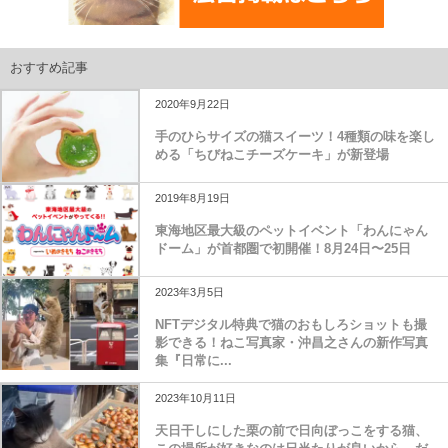
おすすめ記事
2020年9月22日
手のひらサイズの猫スイーツ！4種類の味を楽し
める「ちびねこチーズケーキ」が新登場
2019年8月19日
東海地区最大級のペットイベント「わんにゃん
ドーム」が首都圏で初開催！8月24日〜25日
2023年3月5日
NFTデジタル特典で猫のおもしろショットも撮
影できる！ねこ写真家・沖昌之さんの新作写真
集『日常に...
2023年10月11日
天日干しにした栗の前で日向ぼっこをする猫、