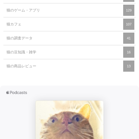
猫のゲーム・アプリ
129
猫カフェ
107
猫の調査データ
41
猫の豆知識・雑学
16
猫の商品レビュー
13