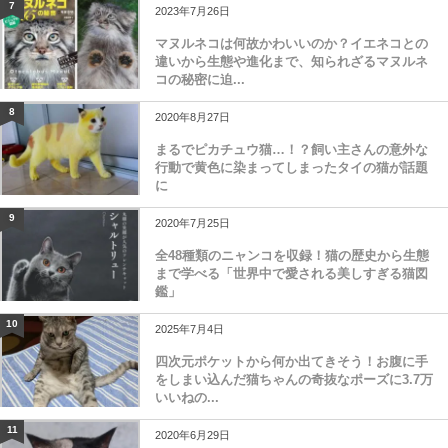
7
2023年7月26日
マヌルネコは何故かわいいのか？イエネコとの
違いから生態や進化まで、知られざるマヌルネ
コの秘密に迫...
8
2020年8月27日
まるでピカチュウ猫…！？飼い主さんの意外な
行動で黄色に染まってしまったタイの猫が話題
に
9
2020年7月25日
全48種類のニャンコを収録！猫の歴史から生態
まで学べる「世界中で愛される美しすぎる猫図
鑑」
10
2025年7月4日
四次元ポケットから何か出てきそう！お腹に手
をしまい込んだ猫ちゃんの奇抜なポーズに3.7万
いいねの...
11
2020年6月29日