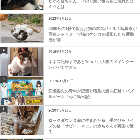
たがる猫ちゃん、その可愛い後ろ姿に隠れたヒ
ミツとは
3
2023年5月15日
8000分の1秒で捉えた猫の本気バトル！写真家が
高速シャッターで猫のケンカを撮影したら躍動
感が凄...
4
2016年8月29日
ギネス記録まであと1cm！巨大猫のメインクー
ンがデカすぎる
5
2017年11月13日
記憶喪失の青年が記憶と猫島の謎を紐解くパズ
ルゲーム「ねこ島日記」
6
2020年5月17日
ロックダウン直前に生まれた命、手のひらサイ
ズの猫「サビイロネコ」の赤ちゃんが英国で誕
生