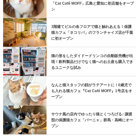
「Cat Café MOFF」広島と愛知に初店舗をオープ
ン
3階建てビルの各フロアで猫と触れあえる！保護
猫カフェ「ネコリパ」のフランチャイズ店が千葉
に初オープン
猫の形をしたダイドードリンコの自動販売機が出
現！飲料製品だけでなく猫へのお土産も購入でき
るユニークな試み
なんと猫スタッフの顔がラテアートに！0歳児で
も入れる猫カフェ『Cat Café MOFF』1号店をオ
ープン
サウナ風の店内でゆったり猫とくつろげる♪ 譲渡
型の保護猫カフェ「バーニャ」群馬・高崎にオー
プン