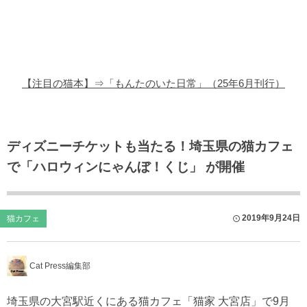
猫の商品レビュー
猫の豆知識・雑学
猫の調査データ
【注目の猫本】⇒「もんたのいた日常」（25年6月刊行）
猫の譲渡会
猫の社会問題
ディズニーチケットも当たる！埼玉県の猫カフェ
で「ハロウィンにゃんぼ！くじ」 が開催
猫のゲーム・アプリ
猫のフリー写真素材
2019年9月24日
猫カフェ
Cat Press編集部
埼玉県の大宮駅近くにある猫カフェ「猫家 大宮店」で9月