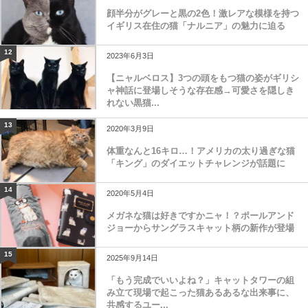
顔半分がグレーと黒の2色！激レアな模様を持つ
イギリス在住の猫「ナルニア」の魅力に迫る
12
2023年6月3日
【ニャルベロス】3つの頭をもつ猫の姿がギリシ
ャ神話に登場しそうな存在感→可愛さを隠しき
れない黒猫...
13
2020年3月9日
体重なんと16キロ…！アメリカの太り過ぎな猫
「キング」のダイエットチャレンジが話題に
14
2020年5月4日
メガネな猫は好きですかニャ！？ポールアンド
ジョーからサングラスキャット柄の新作が登場
15
2025年9月14日
「もう完成でいいよね？」キャットタワーの組
み立て現場で起こった猫あるあるな出来事に、
共感するユー...