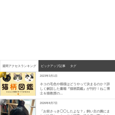
週間アクセスランキング
ピックアップ記事
タグ
1
2023年3月1日
ネコの毛色や模様はどうやって決まるのか？詳
しく解説した書籍『猫柄図鑑』が刊行！ねこ博
士＆猫教授の...
2
2026年8月7日
「お前さっき◯◯したよな？」飼い主の腕にま