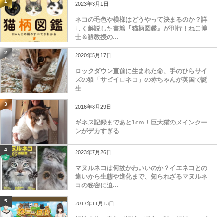
1
2023年3月1日
ネコの毛色や模様はどうやって決まるのか？詳
しく解説した書籍『猫柄図鑑』が刊行！ねこ博
士＆猫教授の...
2
2020年5月17日
ロックダウン直前に生まれた命、手のひらサイ
ズの猫「サビイロネコ」の赤ちゃんが英国で誕
生
3
2016年8月29日
ギネス記録まであと1cm！巨大猫のメインクー
ンがデカすぎる
4
2023年7月26日
マヌルネコは何故かわいいのか？イエネコとの
違いから生態や進化まで、知られざるマヌルネ
コの秘密に迫...
5
2017年11月13日