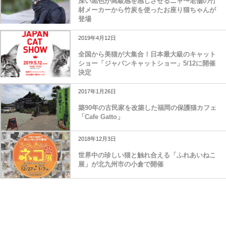
深い黒色が高級感を感じさせるニャ〜老舗の竹
材メーカーから竹炭を使ったお座り猫ちゃんが
登場
2019年4月12日
全国から美猫が大集合！日本最大級のキャット
ショー「ジャパンキャットショー」5/12に開催
決定
2017年1月26日
築90年の古民家を改築した福岡の保護猫カフェ
「Cafe Gatto」
2018年12月3日
世界中の珍しい猫と触れ合える「ふれあいねこ
展」が北九州市の小倉で開催