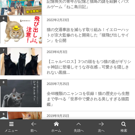
記憶喪失の青年が記憶と猫島の謎を紐解くパズ
ルゲーム「ねこ島日記」
6
2022年2月23日
猫の交通事故を減らす取り組み！イエローハッ
トが京大監修のもと開発した「猫飛び出しサイ
ン」を公開
7
2023年6月3日
【ニャルベロス】3つの頭をもつ猫の姿がギリシ
ャ神話に登場しそうな存在感→可愛さを隠しき
れない黒猫...
8
2020年7月25日
全48種類のニャンコを収録！猫の歴史から生態
まで学べる「世界中で愛される美しすぎる猫図
鑑」
9
2019年9月15日
小学6年生の館長がつづった保護猫シェルターの
写真エッセイ集「猫庭ものがたり」
メニュー
前へ
ホーム
先頭へ
次へ
検索