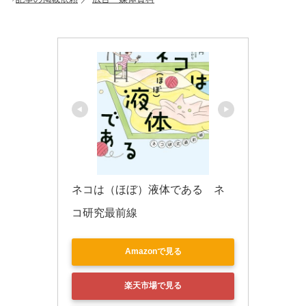
o
k
ネコは（ほぼ）液体である　ネ
コ研究最前線
Amazonで見る
楽天市場で見る