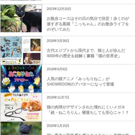
2023年12月15日
お散歩コースはその日の気分で決定！歩くのが
速すぎる黒猫「こっちゃん」のお散歩ライフを
のぞいてみた
2018年3月26日
古代エジプトから現代まで、猫と人が歩んだ
4000年の歴史を紐解く書籍「猫の世界史」
2018年6月6日
人気の猫アニメ「みっちりねこ」が
SHOWROOMのアバターになって登場
2018年11月7日
猫の肉球がデザインされた壊れにくいメガネ
「続・ねころりん」寝落ちしても安心ニャ！？
2020年1月15日