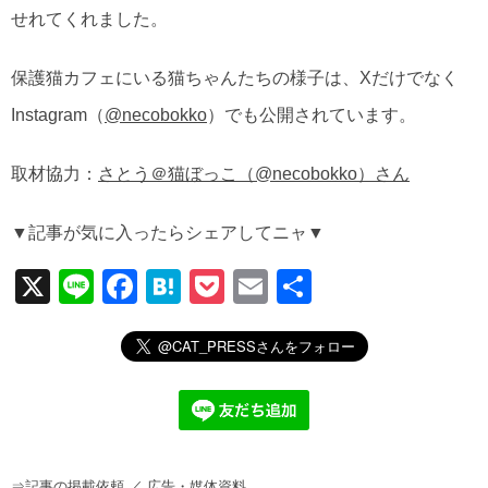
せれてくれました。
保護猫カフェにいる猫ちゃんたちの様子は、Xだけでなく
Instagram（
@necobokko
）でも公開されています。
取材協力：
さとう＠猫ぼっこ（@necobokko）さん
▼記事が気に入ったらシェアしてニャ▼
X
Li
F
H
P
E
共
n
a
at
o
m
有
e
c
e
ck
ail
e
n
et
b
a
o
⇒
記事の掲載依頼
／
広告・媒体資料