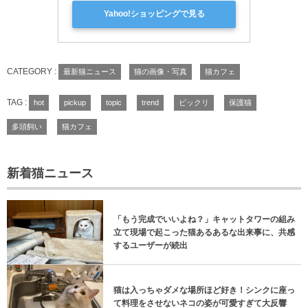
Yahoo!ショッピングで見る
CATEGORY :
最新猫ニュース
猫の画像・写真
猫カフェ
TAG :
hot
pickup
topic
trend
ビックリ
保護猫
多頭飼い
猫カフェ
新着猫ニュース
「もう完成でいいよね？」キャットタワーの組み
立て現場で起こった猫あるあるな出来事に、共感
するユーザーが続出
猫は入っちゃダメな場所ほど好き！シンクに座っ
て料理をさせないネコの姿が可愛すぎて大反響