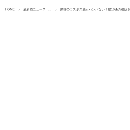
HOME
最新猫ニュース , …
黒猫のラスボス感もハンパない！猫10匹の視線