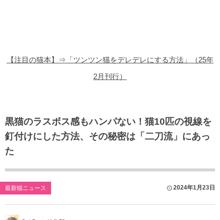
猫の商品レビュー
猫の豆知識・雑学
猫の調査データ
【注目の猫本】⇒「ツンツン猫をデレデレにする方法」（25年
猫の譲渡会
2月刊行）
猫の社会問題
猫のゲーム・アプリ
黒猫のラスボス感もハンパない！猫10匹の視線を
釘付けにした方法、その秘密は「二刀流」にあっ
猫のフリー写真素材
た
2024年1月23日
最新猫ニュース