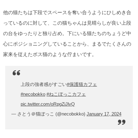
他の猫たちは下段でスペースを奪い合うようにひしめき合
っているのに対して、この猫ちゃんは見晴らしが良い上段
の台をゆったりと独り占め。下にいる猫たちのちょうど中
心にポジショニングしていることから、まるでたくさんの
家来を従えたボス猫のような佇まいです。
上段の強者感がすごい
#保護猫カフェ
#necobokko
#ねこぼっこカフェ
pic.twitter.com/oRpgZiJlvQ
— さとう＠猫ぼっこ (@necobokko)
January 17, 2024