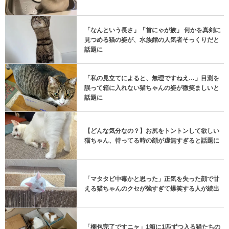
「なんという長さ」「首にゃが族」 何かを真剣に
見つめる猫の姿が、水族館の人気者そっくりだと
話題に
「私の見立てによると、無理ですねえ…」目測を
誤って箱に入れない猫ちゃんの姿が微笑ましいと
話題に
【どんな気分なの？】お尻をトントンして欲しい
猫ちゃん、待ってる時の顔が虚無すぎると話題に
「マタタビ中毒かと思った」正気を失った顔で甘
える猫ちゃんのクセが強すぎて爆笑する人が続出
「梱包完了ですニャ」1箱に1匹ずつ入る猫たちの