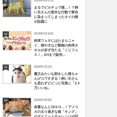
2020年8月27日
11
まるでピカチュウ猫…！？飼
い主さんの意外な行動で黄色
に染まってしまったタイの猫
が話題に
2019年5月10日
12
肉球フェチにはたまらニャ
イ、猫や犬など動物の肉球タ
オルが必ず当たる「くじフェ
ス！」6/4まで販売...
2024年2月2日
13
魔王みたいな顔をした猫ちゃ
んがコワすぎる！飼い主さん
も思わずビビった写真に「2.4
万いいね」
2020年3月9日
14
体重なんと16キロ…！アメリ
カの太り過ぎな猫「キング」
のダイエットチャレンジが話