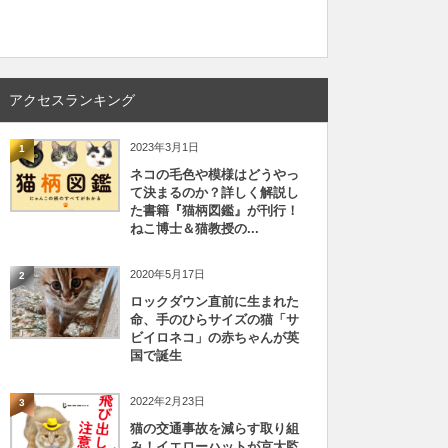
アクセスランキング
2023年3月1日
1
ネコの毛色や模様はどうやっ
て決まるのか？詳しく解説し
た書籍『猫柄図鑑』が刊行！
ねこ博士＆猫教授の...
2020年5月17日
2
ロックダウン直前に生まれた
命、手のひらサイズの猫「サ
ビイロネコ」の赤ちゃんが英
国で誕生
2022年2月23日
3
猫の交通事故を減らす取り組
み！イエローハットが京大監