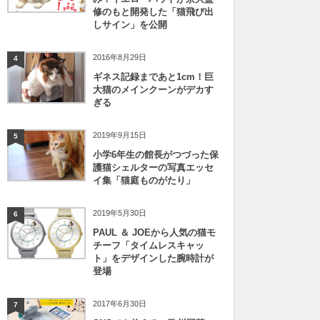
修のもと開発した「猫飛び出
しサイン」を公開
2016年8月29日
4
ギネス記録まであと1cm！巨
大猫のメインクーンがデカす
ぎる
2019年9月15日
5
小学6年生の館長がつづった保
護猫シェルターの写真エッセ
イ集「猫庭ものがたり」
2019年5月30日
6
PAUL ＆ JOEから人気の猫モ
チーフ「タイムレスキャッ
ト」をデザインした腕時計が
登場
2017年6月30日
7