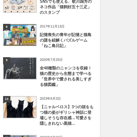
SNSでも使える、歌川国芳の
ネコ作品「猫飼好五十三疋」
のスタンプ
2017年11月13日
8
記憶喪失の青年が記憶と猫島
の謎を紐解くパズルゲーム
「ねこ島日記」
2020年7月25日
9
全48種類のニャンコを収録！
猫の歴史から生態まで学べる
「世界中で愛される美しすぎ
る猫図鑑」
2023年6月3日
10
【ニャルベロス】3つの頭をも
つ猫の姿がギリシャ神話に登
場しそうな存在感→可愛さを
隠しきれない黒猫...