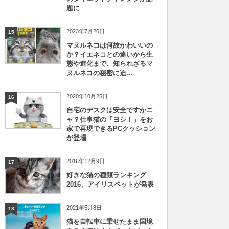
題に
2023年7月26日
15
マヌルネコは何故かわいいの
か？イエネコとの違いから生
態や進化まで、知られざるマ
ヌルネコの秘密に迫...
2020年10月25日
16
自宅のデスクは安全ですかニ
ャ？仕事猫の「ヨシ！」をお
家で再現できるPCクッション
が登場
2016年12月9日
17
好きな猫の種類ランキング
2016、アイリスペットが発表
2021年5月8日
18
猫を自転車に乗せたまま国境