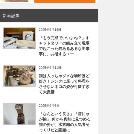
新着記事
2025年9月14日
「もう完成でいいよね？」キ
ャットタワーの組み立て現場
で起こった猫あるあるな出来
事に、共感するユー...
2025年9月11日
猫は入っちゃダメな場所ほど
好き！シンクに座って料理を
させないネコの姿が可愛すぎ
て大反響
2025年9月6日
「なんという長さ」「首にゃ
が族」 何かを真剣に見つめる
猫の姿が、水族館の人気者そ
っくりだと話題に