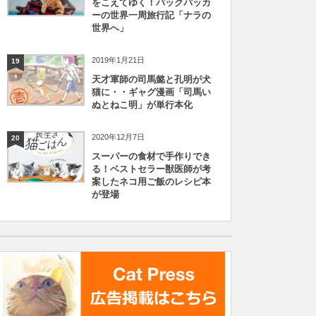
をこえてゆく！バックパッカ
ーの世界一周旅行記「ナラの
世界へ」
2019年1月21日
19
天才軍師の司馬懿と孔明が犬
猫に・・ギャグ漫画「司馬い
ぬとねこ明」が単行本化
2020年12月7日
20
スーパーの食材で手作りでき
る！ベストセラー獣医師が考
案したネコ用ご飯のレシピ本
が登場