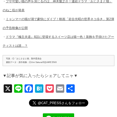
・
ブサ可愛い猫の声を演じるのは…神木隆之介！連続ドラマ「おじさまと猫」
のねこ役が発表
・
ミャンマーの猫が湖で豪快にダイブ！映画「岩合光昭の世界ネコ歩き」第2弾
の予告映像が公開
・
ドラマ『極主夫道』8話に登場するスイーツ店は猫一色！装飾を手掛けたアー
ティストは誰…？
写真：Ⓒ「おじさまと猫」製作委員会
書影データ・原作画像：ⒸUmi Sakurai/SQUARE ENIX
▼記事が気に入ったらシェアしてニャ▼
X
Li
F
H
P
E
共
n
a
at
o
m
有
e
c
e
ck
ail
e
n
et