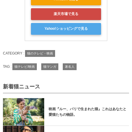
楽天市場で見る
Yahoo!ショッピングで見る
CATEGORY :
猫のテレビ・映画
TAG :
猫テレビ/映画
猫マンガ
著名人
新着猫ニュース
映画『ルー、パリで生まれた猫』これはあなたと
愛猫たちの物語。