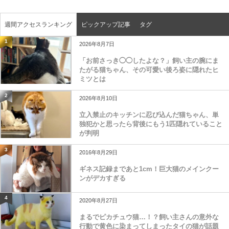
週間アクセスランキング
ピックアップ記事
タグ
1
2026年8月7日
「お前さっき◯◯したよな？」飼い主の腕にま
たがる猫ちゃん、その可愛い後ろ姿に隠れたヒ
ミツとは
2
2026年8月10日
立入禁止のキッチンに忍び込んだ猫ちゃん、単
独犯かと思ったら背後にもう1匹隠れていること
が判明
3
2016年8月29日
ギネス記録まであと1cm！巨大猫のメインクー
ンがデカすぎる
4
2020年8月27日
まるでピカチュウ猫…！？飼い主さんの意外な
行動で黄色に染まってしまったタイの猫が話題