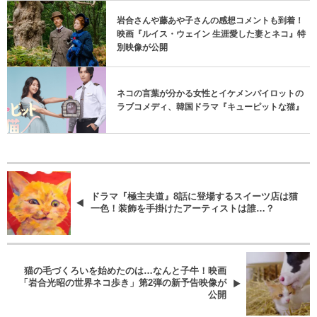
岩合さんや藤あや子さんの感想コメントも到着！
映画『ルイス・ウェイン 生涯愛した妻とネコ』特
別映像が公開
ネコの言葉が分かる女性とイケメンパイロットの
ラブコメディ、韓国ドラマ『キューピットな猫』
ドラマ『極主夫道』8話に登場するスイーツ店は猫
一色！装飾を手掛けたアーティストは誰…？
猫の毛づくろいを始めたのは…なんと子牛！映画
「岩合光昭の世界ネコ歩き」第2弾の新予告映像が
公開