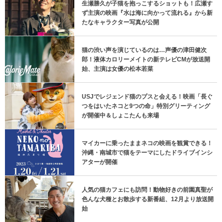
生瀬勝久が子猫を抱っこするショットも！広瀬す
ず主演の映画『水は海に向かって流れる』から新
たなキャラクター写真が公開
猫の渋い声を演じているのは…声優の津田健次
郎！液体カロリーメイトの新テレビCMが放送開
始、主演は女優の松本若菜
USJでレジェンド猫のプスと会える！映画「長ぐ
つをはいたネコと9つの命」特別グリーティング
が開催中＆しょこたんも来場
マイカーに乗ったままネコの映画を観賞できる！
沖縄・南城市で猫をテーマにしたドライブインシ
アターが開催
人気の猫カフェにも訪問！動物好きの前園真聖が
色んな犬種とお散歩する新番組、12月より放送開
始