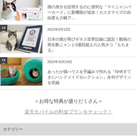
猫の身分を証明するのに便利な「マイニャンバ
ーカード」に新機能が追加！カスタマイズの自
由度も大幅ア...
14
2021年9月12日
日本の猫が再びギネス世界記録に認定！動画の
再生数ニャンと6億回超えの人気ネコ「もちま
る」
15
2021年10月19日
あったか猫ハウスを手編みで作れる「NHKすて
きにハンドメイドセレクション」全40デザイン
を収録
＜お得な特典が盛りだくさん＞
楽天モバイルの料金プランをチェック！
カテゴリー