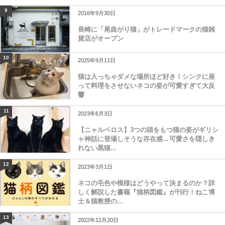
9
2016年9月30日
長崎に「尾曲がり猫」がトレードマークの猫雑
貨店がオープン
10
2025年9月11日
猫は入っちゃダメな場所ほど好き！シンクに座
って料理をさせないネコの姿が可愛すぎて大反
響
11
2023年6月3日
【ニャルベロス】3つの頭をもつ猫の姿がギリシ
ャ神話に登場しそうな存在感→可愛さを隠しき
れない黒猫...
12
2023年3月1日
ネコの毛色や模様はどうやって決まるのか？詳
しく解説した書籍『猫柄図鑑』が刊行！ねこ博
士＆猫教授の...
13
2022年12月20日