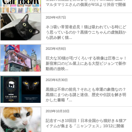
マルタマリエさんの個展が4/16より渋谷で開催
2024年4月7日
ネコ吸い常習者必見！猫は吸われている時にど
う思っているのか？黒猫ウニちゃんの虚無顔か
ら読み解く猫...
2023年4月8日
巨大な3D猫が毛づくろいする映像は圧巻ニャ！
新宿東口のビル屋上にある大型ビジョンで新作
動画の放映...
2023年6月30日
黒猫は不幸の前兆？それとも幸運の象徴なの？
黒猫にまつわる謎と迷信、歴史や伝説を解き明
かした書籍『...
2019年10月10日
記念すべき10回目！日本全国から猫好き＆猫ア
イテムが集まる「ニャンフェス」10/12に開催