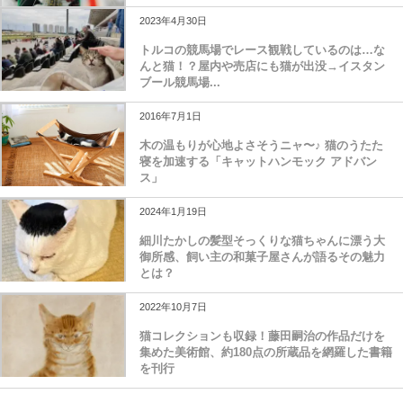
2023年4月30日
トルコの競馬場でレース観戦しているのは…な
んと猫！？屋内や売店にも猫が出没→イスタン
ブール競馬場...
2016年7月1日
木の温もりが心地よさそうニャ〜♪ 猫のうたた
寝を加速する「キャットハンモック アドバン
ス」
2024年1月19日
細川たかしの髪型そっくりな猫ちゃんに漂う大
御所感、飼い主の和菓子屋さんが語るその魅力
とは？
2022年10月7日
猫コレクションも収録！藤田嗣治の作品だけを
集めた美術館、約180点の所蔵品を網羅した書籍
を刊行