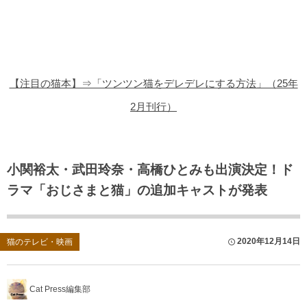
猫の商品レビュー
猫の豆知識・雑学
猫の調査データ
【注目の猫本】⇒「ツンツン猫をデレデレにする方法」（25年
猫の譲渡会
2月刊行）
猫の社会問題
猫のゲーム・アプリ
小関裕太・武田玲奈・高橋ひとみも出演決定！ド
ラマ「おじさまと猫」の追加キャストが発表
猫のフリー写真素材
2020年12月14日
猫のテレビ・映画
Cat Press編集部