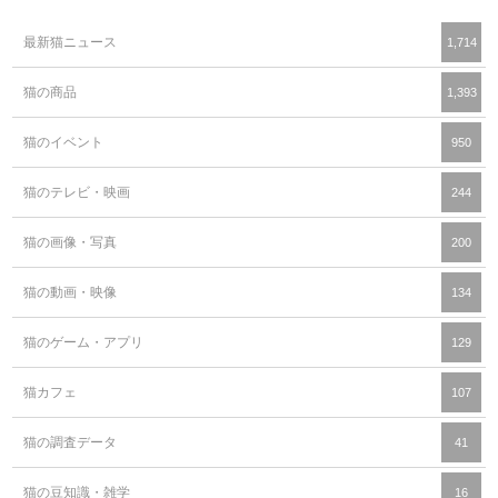
最新猫ニュース
1,714
猫の商品
1,393
猫のイベント
950
猫のテレビ・映画
244
猫の画像・写真
200
猫の動画・映像
134
猫のゲーム・アプリ
129
猫カフェ
107
猫の調査データ
41
猫の豆知識・雑学
16