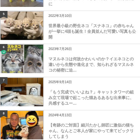
に
5
2022年3月10日
世界最小級の野生ネコ「スナネコ」の赤ちゃん
が一挙に4頭も誕生！全員並んだ可愛い写真も公
開
6
2023年7月26日
マヌルネコは何故かわいいのか？イエネコとの
違いから生態や進化まで、知られざるマヌルネ
コの秘密に迫...
7
2025年9月14日
「もう完成でいいよね？」キャットタワーの組
み立て現場で起こった猫あるあるな出来事に、
共感するユー...
8
2024年4月13日
【奇跡のご対面】細川たかし師匠に激似の猫ち
ゃん、なんとご本人が家にやって来てビックリ
してしまう