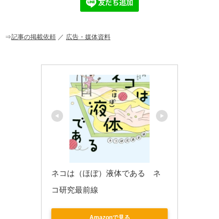
b
a
o
o
⇒
記事の掲載依頼
／
広告・媒体資料
k
ネコは（ほぼ）液体である　ネ
コ研究最前線
Amazonで見る