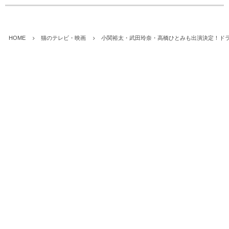
HOME
猫のテレビ・映画
小関裕太・武田玲奈・高橋ひとみも出演決定！ド