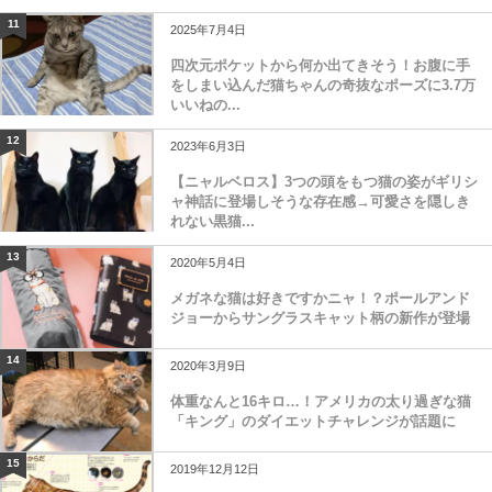
11
2025年7月4日
四次元ポケットから何か出てきそう！お腹に手
をしまい込んだ猫ちゃんの奇抜なポーズに3.7万
いいねの...
12
2023年6月3日
【ニャルベロス】3つの頭をもつ猫の姿がギリシ
ャ神話に登場しそうな存在感→可愛さを隠しき
れない黒猫...
13
2020年5月4日
メガネな猫は好きですかニャ！？ポールアンド
ジョーからサングラスキャット柄の新作が登場
14
2020年3月9日
体重なんと16キロ…！アメリカの太り過ぎな猫
「キング」のダイエットチャレンジが話題に
15
2019年12月12日