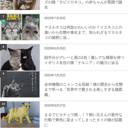
ズの猫「サビイロネコ」の赤ちゃんが英国で誕
生
7
2023年7月26日
マヌルネコは何故かわいいのか？イエネコとの
違いから生態や進化まで、知られざるマヌルネ
コの秘密に迫...
8
2020年6月29日
顔半分がグレーと黒の2色！激レアな模様を持つ
イギリス在住の猫「ナルニア」の魅力に迫る
9
2020年7月25日
全48種類のニャンコを収録！猫の歴史から生態
まで学べる「世界中で愛される美しすぎる猫図
鑑」
10
2020年8月27日
まるでピカチュウ猫…！？飼い主さんの意外な
行動で黄色に染まってしまったタイの猫が話題
に