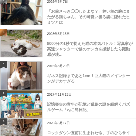
2026年8月7日
「お前さっき◯◯したよな？」飼い主の腕にま
たがる猫ちゃん、その可愛い後ろ姿に隠れたヒ
ミツとは
3
2023年5月15日
8000分の1秒で捉えた猫の本気バトル！写真家が
高速シャッターで猫のケンカを撮影したら躍動
感が凄...
4
2016年8月29日
ギネス記録まであと1cm！巨大猫のメインクー
ンがデカすぎる
5
2017年11月13日
記憶喪失の青年が記憶と猫島の謎を紐解くパズ
ルゲーム「ねこ島日記」
6
2020年5月17日
ロックダウン直前に生まれた命、手のひらサイ