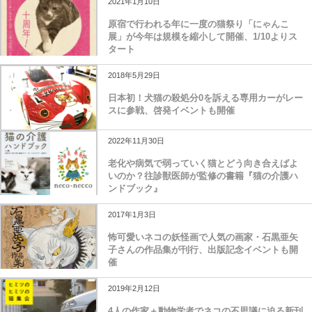
2021年1月10日
原宿で行われる年に一度の猫祭り「にゃんこ
展」が今年は規模を縮小して開催、1/10よりス
タート
2018年5月29日
日本初！犬猫の殺処分0を訴える専用カーがレー
スに参戦、啓発イベントも開催
2022年11月30日
老化や病気で弱っていく猫とどう向き合えばよ
いのか？往診獣医師が監修の書籍『猫の介護ハ
ンドブック』
2017年1月3日
怖可愛いネコの妖怪画で人気の画家・石黒亜矢
子さんの作品集が刊行、出版記念イベントも開
催
2019年2月12日
4人の作家＋動物学者でネコの不思議に迫る新刊