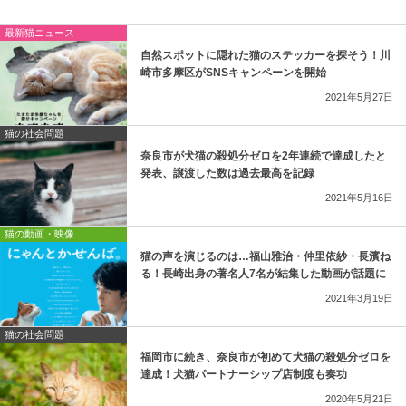
最新猫ニュース
自然スポットに隠れた猫のステッカーを探そう！川
崎市多摩区がSNSキャンペーンを開始
2021年5月27日
猫の社会問題
奈良市が犬猫の殺処分ゼロを2年連続で達成したと
発表、譲渡した数は過去最高を記録
2021年5月16日
猫の動画・映像
猫の声を演じるのは…福山雅治・仲里依紗・長濱ね
る！長崎出身の著名人7名が結集した動画が話題に
2021年3月19日
猫の社会問題
福岡市に続き、奈良市が初めて犬猫の殺処分ゼロを
達成！犬猫パートナーシップ店制度も奏功
2020年5月21日