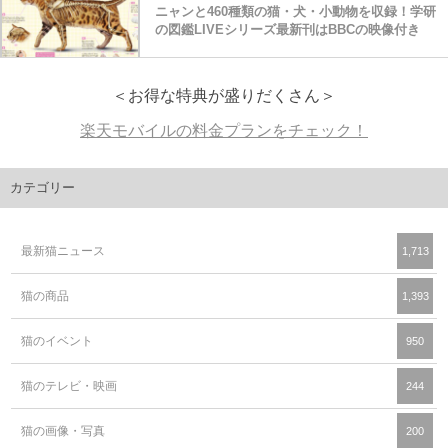
ニャンと460種類の猫・犬・小動物を収録！学研
の図鑑LIVEシリーズ最新刊はBBCの映像付き
＜お得な特典が盛りだくさん＞
楽天モバイルの料金プランをチェック！
カテゴリー
最新猫ニュース
1,713
猫の商品
1,393
猫のイベント
950
猫のテレビ・映画
244
猫の画像・写真
200