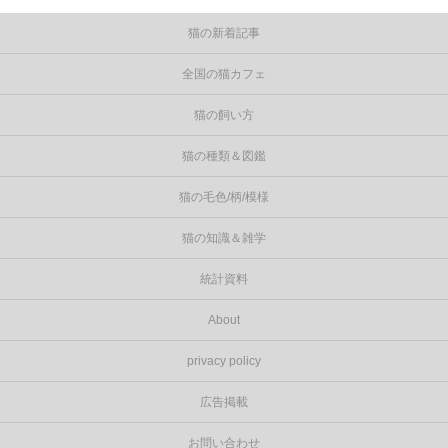
猫の新着記事
全国の猫カフェ
猫の飼い方
猫の種類＆図鑑
猫の毛色/柄/模様
猫の知識＆雑学
統計資料
About
privacy policy
広告掲載
お問い合わせ