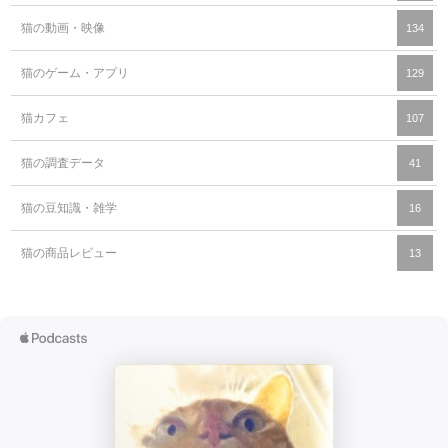
猫の動画・映像
134
猫のゲーム・アプリ
129
猫カフェ
107
猫の調査データ
41
猫の豆知識・雑学
16
猫の商品レビュー
13