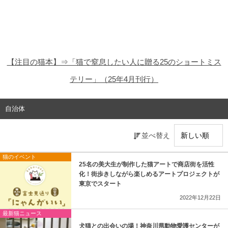
猫の商品レビュー
猫の豆知識・雑学
猫の調査データ
【注目の猫本】⇒「猫で窒息したい人に贈る25のショートミス
猫の譲渡会
テリー」（25年4月刊行）
猫の社会問題
自治体
猫のゲーム・アプリ
並べ替え
猫のフリー写真素材
猫のイベント
25名の美大生が制作した猫アートで商店街を活性
化！街歩きしながら楽しめるアートプロジェクトが
東京でスタート
2022年12月22日
最新猫ニュース
犬猫との出会いの場！神奈川県動物愛護センターが