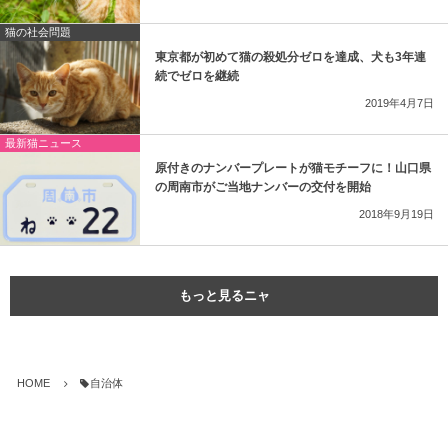
猫の社会問題
東京都が初めて猫の殺処分ゼロを達成、犬も3年連
続でゼロを継続
2019年4月7日
最新猫ニュース
原付きのナンバープレートが猫モチーフに！山口県
の周南市がご当地ナンバーの交付を開始
2018年9月19日
もっと見るニャ
HOME
自治体