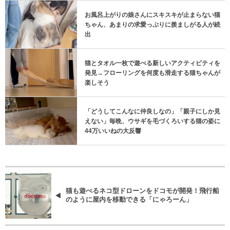
お風呂上がりの娘さんにスキスキが止まらない猫
ちゃん、あまりの求愛っぷりに羨ましがる人が続
出
猫とタオル一枚で遊べる新しいアクティビティを
発見→フローリングを何度も滑走する猫ちゃんが
楽しそう
「どうしてこんなに仲良しなの」「親子にしか見
えない」毎晩、ウサギを毛づくろいする猫の姿に
44万いいねの大反響
猫も遊べるネコ型ドローンをドコモが開発！飛行船
のように屋内を移動できる「にゃろーん」