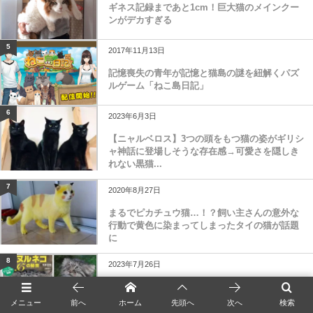
ギネス記録まであと1cm！巨大猫のメインクー
ンがデカすぎる
5
2017年11月13日
記憶喪失の青年が記憶と猫島の謎を紐解くパズ
ルゲーム「ねこ島日記」
6
2023年6月3日
【ニャルベロス】3つの頭をもつ猫の姿がギリシ
ャ神話に登場しそうな存在感→可愛さを隠しき
れない黒猫...
7
2020年8月27日
まるでピカチュウ猫…！？飼い主さんの意外な
行動で黄色に染まってしまったタイの猫が話題
に
8
2023年7月26日
マヌルネコは何故かわいいのか？イエネコとの
違いから生態や進化まで、知られざるマヌルネ
メニュー
前へ
ホーム
先頭へ
次へ
検索
コの秘密に迫...