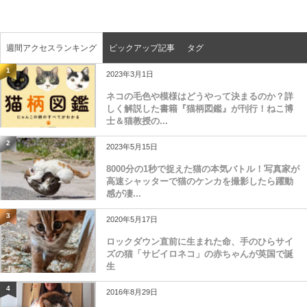
週間アクセスランキング
ピックアップ記事
タグ
1
2023年3月1日
ネコの毛色や模様はどうやって決まるのか？詳
しく解説した書籍『猫柄図鑑』が刊行！ねこ博
士＆猫教授の...
2
2023年5月15日
8000分の1秒で捉えた猫の本気バトル！写真家が
高速シャッターで猫のケンカを撮影したら躍動
感が凄...
3
2020年5月17日
ロックダウン直前に生まれた命、手のひらサイ
ズの猫「サビイロネコ」の赤ちゃんが英国で誕
生
4
2016年8月29日