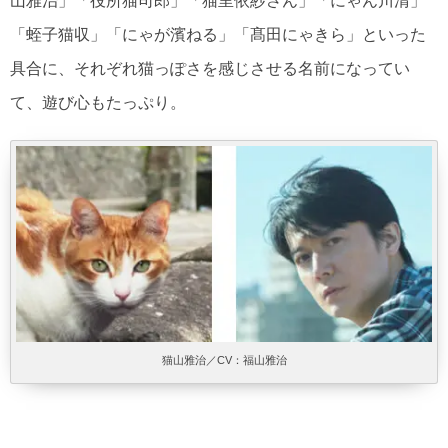
山雅治」「役所猫司郎」「猫里依紗さん」「にゃん川清」
「蛭子猫収」「にゃが濱ねる」「髙田にゃきら」といった
具合に、それぞれ猫っぽさを感じさせる名前になってい
て、遊び心もたっぷり。
猫山雅治／CV：福山雅治