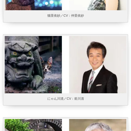
猫里依紗／CV：仲里依紗
にゃん川清／CV：前川清