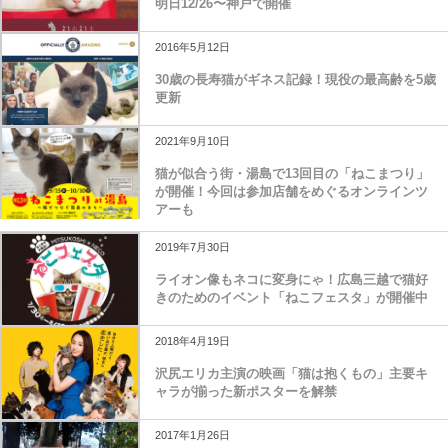
明日12/26〜神戸で開催
2016年5月12日
30歳の長寿猫がギネス記録！現役の最高齢を5歳
更新
2021年9月10日
猫が似合う街・湯島で13回目の「ねこまつり」
が開催！今回は参加店舗をめぐるオンラインツ
アーも
2019年7月30日
ライオン像もネコに変身にゃ！広島三越で猫好
きのためのイベント「ねこフェスタ」が開催中
2018年4月19日
沢尻エリカ主演の映画「猫は抱くもの」主要キ
ャラが揃った新ポスターを解禁
2017年1月26日