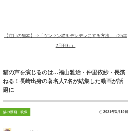
猫の商品レビュー
猫の豆知識・雑学
猫の調査データ
【注目の猫本】⇒「ツンツン猫をデレデレにする方法」（25年
猫の譲渡会
2月刊行）
猫の社会問題
猫のゲーム・アプリ
猫の声を演じるのは…福山雅治・仲里依紗・長濱
ねる！長崎出身の著名人7名が結集した動画が話
猫のフリー写真素材
題に
2021年3月19日
猫の動画・映像