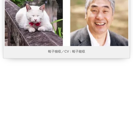
蛭子猫収／CV：蛭子能収