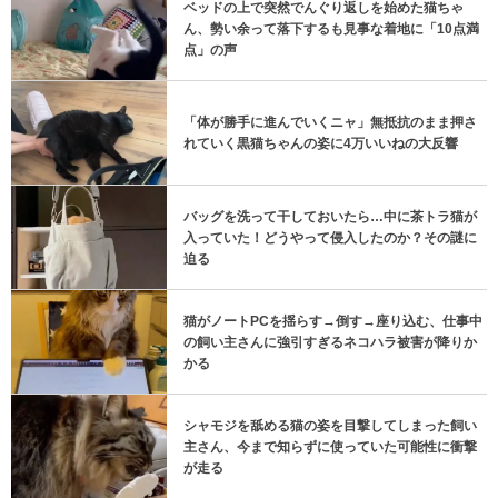
ベッドの上で突然でんぐり返しを始めた猫ちゃ
ん、勢い余って落下するも見事な着地に「10点満
点」の声
「体が勝手に進んでいくニャ」無抵抗のまま押さ
れていく黒猫ちゃんの姿に4万いいねの大反響
バッグを洗って干しておいたら…中に茶トラ猫が
入っていた！どうやって侵入したのか？その謎に
迫る
猫がノートPCを揺らす→倒す→座り込む、仕事中
の飼い主さんに強引すぎるネコハラ被害が降りか
かる
シャモジを舐める猫の姿を目撃してしまった飼い
主さん、今まで知らずに使っていた可能性に衝撃
が走る