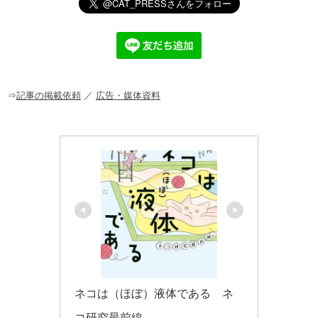
e
c
e
ck
ail
e
n
et
b
a
o
o
⇒
記事の掲載依頼
／
広告・媒体資料
k
ネコは（ほぼ）液体である　ネ
コ研究最前線