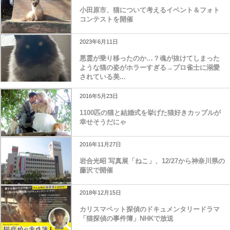
小田原市、猫について考えるイベント＆フォト
コンテストを開催
2023年6月11日
悪霊が乗り移ったのか…？魂が抜けてしまった
ような猫の姿がホラーすぎる→プロ雀士に溺愛
されている美...
2016年5月23日
1100匹の猫と結婚式を挙げた猫好きカップルが
幸せそうだにゃ
2016年11月27日
岩合光昭 写真展「ねこ」、12/27から神奈川県の
藤沢で開催
2018年12月15日
カリスマペット探偵のドキュメンタリードラマ
「猫探偵の事件簿」NHKで放送