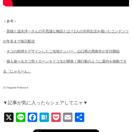
＜参考＞
・
黒猫と温水洋一さんの不思議な物語とは？2人の共同生活を描いたコンテンツ
が年末まで毎日配信
・
ネコの肉球をデザインしたご当地ナンバー、山口県の周南市が交付開始
・
猫も遊べるネコ型ドローンをドコモが開発！飛行船のように屋内を移動でき
る「にゃろーん」
(C) Nagasaki Prefectural.
▼記事が気に入ったらシェアしてニャ▼
X
Li
F
H
P
E
共
n
a
at
o
m
有