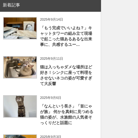
新着記事
2025年9月14日
「もう完成でいいよね？」キ
ャットタワーの組み立て現場
で起こった猫あるあるな出来
事に、共感するユー...
2025年9月11日
猫は入っちゃダメな場所ほど
好き！シンクに座って料理を
させないネコの姿が可愛すぎ
て大反響
2025年9月6日
「なんという長さ」「首にゃ
が族」 何かを真剣に見つめる
猫の姿が、水族館の人気者そ
っくりだと話題に
2025年9月3日