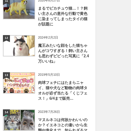
2020年8月27日
11
まるでピカチュウ猫…！？飼
い主さんの意外な行動で黄色
に染まってしまったタイの猫
が話題に
2024年2月2日
12
魔王みたいな顔をした猫ちゃ
んがコワすぎる！飼い主さん
も思わずビビった写真に「2.4
万いいね」
2019年5月10日
13
肉球フェチにはたまらニャ
イ、猫や犬など動物の肉球タ
オルが必ず当たる「くじフェ
ス！」6/4まで販売...
2023年7月26日
14
マヌルネコは何故かわいいの
か？イエネコとの違いから生
態や進化まで、知られざるマ