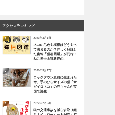
アクセスランキング
2023年3月1日
1
ネコの毛色や模様はどうやっ
て決まるのか？詳しく解説し
た書籍『猫柄図鑑』が刊行！
ねこ博士＆猫教授の...
2020年5月17日
2
ロックダウン直前に生まれた
命、手のひらサイズの猫「サ
ビイロネコ」の赤ちゃんが英
国で誕生
2022年2月23日
3
猫の交通事故を減らす取り組
み！イエローハットが京大監