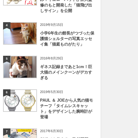
修のもと開発した「猫飛び出
しサイン」を公開
2019年9月15日
4
小学6年生の館長がつづった保
護猫シェルターの写真エッセ
イ集「猫庭ものがたり」
2016年8月29日
5
ギネス記録まであと1cm！巨
大猫のメインクーンがデカす
ぎる
2019年5月30日
6
PAUL ＆ JOEから人気の猫モ
チーフ「タイムレスキャッ
ト」をデザインした腕時計が
登場
2017年6月30日
7