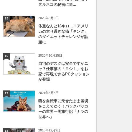
ヌルネコの秘密に迫...
2020年3月9日
15
体重なんと16キロ…！アメリ
カの太り過ぎな猫「キング」
のダイエットチャレンジが話
題に
2020年10月25日
16
自宅のデスクは安全ですかニ
ャ？仕事猫の「ヨシ！」をお
家で再現できるPCクッション
が登場
2021年5月8日
17
猫を自転車に乗せたまま国境
をこえてゆく！バックパッカ
ーの世界一周旅行記「ナラの
世界へ」
2016年12月9日
18