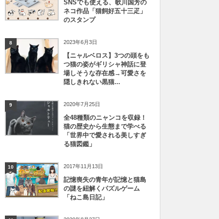
SNSでも使える、歌川国芳の
ネコ作品「猫飼好五十三疋」
のスタンプ
2023年6月3日
8
【ニャルベロス】3つの頭をも
つ猫の姿がギリシャ神話に登
場しそうな存在感→可愛さを
隠しきれない黒猫...
2020年7月25日
9
全48種類のニャンコを収録！
猫の歴史から生態まで学べる
「世界中で愛される美しすぎ
る猫図鑑」
2017年11月13日
10
記憶喪失の青年が記憶と猫島
の謎を紐解くパズルゲーム
「ねこ島日記」