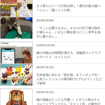
ネコ界のスクープが目白押し！週刊大衆の猫バ
ージョン「週ニャン大衆」
2024年5月28日
「そこには置けません」オセロの石で遊び始め
た猫ちゃん、いきなり隅を取りにいく奇手を強
引に繰り出し...
2018年10月29日
猫の行動を24時間計測する、首輪型ウェアラブ
ルデバイス「キャトログ」
2022年7月31日
日本各地に伝わる「招き猫」をフィギュア化！
人気コレクションの第2弾がカプセルマシンなど
で発売
2022年4月21日
猫の視線がとっても可愛い♪ イギリス発のチョ
コレートブランドから「キャット缶」の新色が