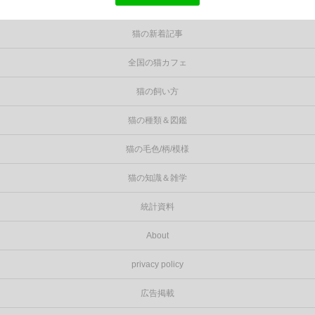
猫の新着記事
全国の猫カフェ
猫の飼い方
猫の種類＆図鑑
猫の毛色/柄/模様
猫の知識＆雑学
統計資料
About
privacy policy
広告掲載