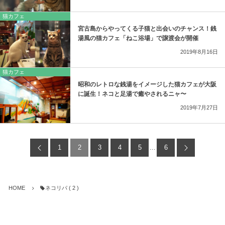
猫カフェ
宮古島からやってくる子猫と出会いのチャンス！銭
湯風の猫カフェ「ねこ浴場」で譲渡会が開催
2019年8月16日
猫カフェ
昭和のレトロな銭湯をイメージした猫カフェが大阪
に誕生！ネコと足湯で癒やされるニャ〜
2019年7月27日
1
2
3
4
5
...
6
HOME
ネコリパ ( 2 )