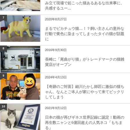
み立て現場で起こった猫あるあるな出来事に、
共感するユー...
7
2020年8月27日
まるでピカチュウ猫…！？飼い主さんの意外な
行動で黄色に染まってしまったタイの猫が話題
に
8
2016年9月30日
長崎に「尾曲がり猫」がトレードマークの猫雑
貨店がオープン
9
2024年4月13日
【奇跡のご対面】細川たかし師匠に激似の猫ち
ゃん、なんとご本人が家にやって来てビックリ
してしまう
10
2021年9月12日
日本の猫が再びギネス世界記録に認定！動画の
再生数ニャンと6億回超えの人気ネコ「もちま
る」