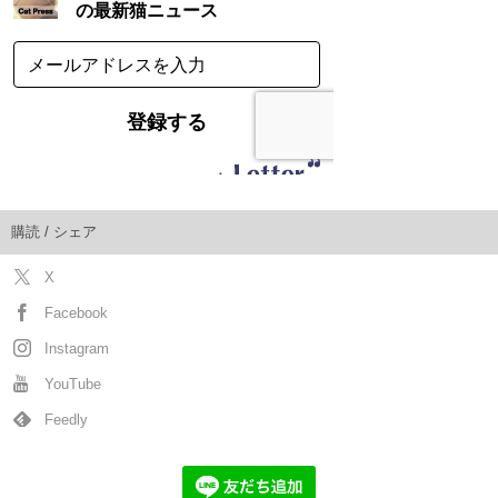
購読 / シェア
X
Facebook
Instagram
YouTube
Feedly