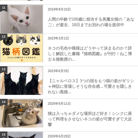
11
2019年8月15日
人間の年齢で100歳に相当する美魔女猫の「あな
ご」が逝去、18日までお別れの場を提供中
12
2023年3月1日
ネコの毛色や模様はどうやって決まるのか？詳
しく解説した書籍『猫柄図鑑』が刊行！ねこ博
士＆猫教授の...
13
2023年6月3日
【ニャルベロス】3つの頭をもつ猫の姿がギリシ
ャ神話に登場しそうな存在感→可愛さを隠しき
れない黒猫...
14
2025年9月11日
猫は入っちゃダメな場所ほど好き！シンクに座
って料理をさせないネコの姿が可愛すぎて大反
響
15
2020年6月29日