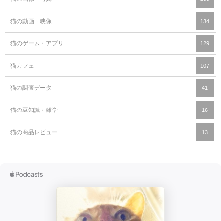
猫の動画・映像
134
猫のゲーム・アプリ
129
猫カフェ
107
猫の調査データ
41
猫の豆知識・雑学
16
猫の商品レビュー
13