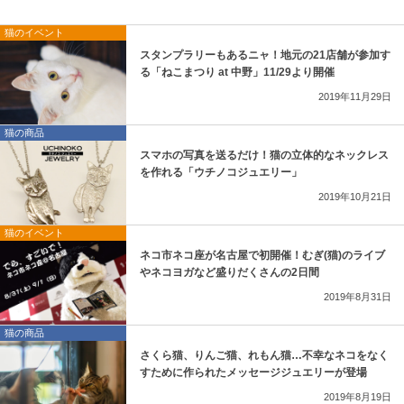
猫のイベント
スタンプラリーもあるニャ！地元の21店舗が参加す
る「ねこまつり at 中野」11/29より開催
2019年11月29日
猫の商品
スマホの写真を送るだけ！猫の立体的なネックレス
を作れる「ウチノコジュエリー」
2019年10月21日
猫のイベント
ネコ市ネコ座が名古屋で初開催！むぎ(猫)のライブ
やネコヨガなど盛りだくさんの2日間
2019年8月31日
猫の商品
さくら猫、りんご猫、れもん猫…不幸なネコをなく
すために作られたメッセージジュエリーが登場
2019年8月19日