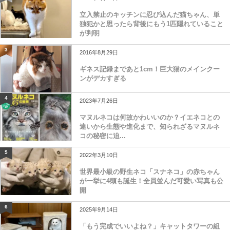
立入禁止のキッチンに忍び込んだ猫ちゃん、単
独犯かと思ったら背後にもう1匹隠れていること
が判明
3
2016年8月29日
ギネス記録まであと1cm！巨大猫のメインクー
ンがデカすぎる
4
2023年7月26日
マヌルネコは何故かわいいのか？イエネコとの
違いから生態や進化まで、知られざるマヌルネ
コの秘密に迫...
5
2022年3月10日
世界最小級の野生ネコ「スナネコ」の赤ちゃん
が一挙に4頭も誕生！全員並んだ可愛い写真も公
開
6
2025年9月14日
「もう完成でいいよね？」キャットタワーの組