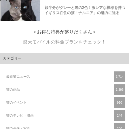
顔半分がグレーと黒の2色！激レアな模様を持つ
イギリス在住の猫「ナルニア」の魅力に迫る
＜お得な特典が盛りだくさん＞
楽天モバイルの料金プランをチェック！
カテゴリー
最新猫ニュース
1,714
猫の商品
1,393
猫のイベント
950
猫のテレビ・映画
244
猫の画像・写真
200