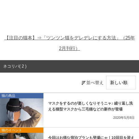
猫の商品レビュー
猫の豆知識・雑学
猫の調査データ
【注目の猫本】⇒「ツンツン猫をデレデレにする方法」（25年
猫の譲渡会
2月刊行）
猫の社会問題
ネコリパ( 2 )
猫のゲーム・アプリ
並べ替え
猫のフリー写真素材
猫の商品
マスクをするのが楽しくなりそうニャ♪ 繰り返し洗
える猫型マスクから三毛猫などの新作が登場
2020年5月8日
猫のイベント
今回はお得な宿泊プランも登場にゃ！10回目を迎え